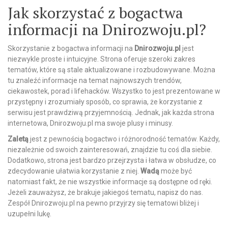
Jak skorzystać z bogactwa
informacji na Dnirozwoju.pl?
Skorzystanie z bogactwa informacji na
Dnirozwoju.pl
jest
niezwykle proste i intuicyjne. Strona oferuje szeroki zakres
tematów, które są stale aktualizowane i rozbudowywane. Można
tu znaleźć informacje na temat najnowszych trendów,
ciekawostek, porad i lifehacków. Wszystko to jest prezentowane w
przystępny i zrozumiały sposób, co sprawia, że korzystanie z
serwisu jest prawdziwą przyjemnością. Jednak, jak każda strona
internetowa, Dnirozwoju.pl ma swoje plusy i minusy.
Zaletą
jest z pewnością bogactwo i różnorodność tematów. Każdy,
niezależnie od swoich zainteresowań, znajdzie tu coś dla siebie.
Dodatkowo, strona jest bardzo przejrzysta i łatwa w obsłudze, co
zdecydowanie ułatwia korzystanie z niej.
Wadą
może być
natomiast fakt, że nie wszystkie informacje są dostępne od ręki.
Jeżeli zauważysz, że brakuje jakiegoś tematu, napisz do nas.
Zespół Dnirozwoju.pl na pewno przyjrzy się tematowi bliżej i
uzupełni lukę.