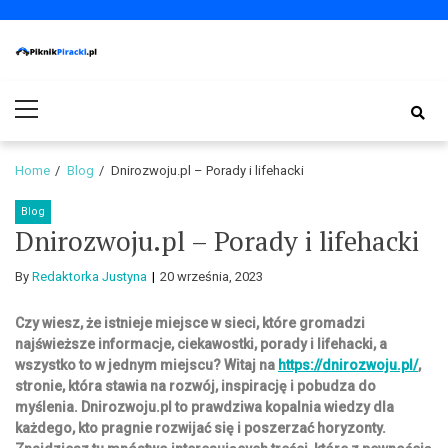
Skip
Skip
to
to
navigation
content
PiknikPiracki.pl
Portal o Finansach | Ciekawostki ze świata biznesu.
Primary
Menu
Home
Blog
Dnirozwoju.pl – Porady i lifehacki
Blog
Dnirozwoju.pl – Porady i lifehacki
By
Redaktorka Justyna
20 września, 2023
Czy wiesz, że istnieje miejsce w sieci, które gromadzi
najświeższe informacje, ciekawostki, porady i lifehacki, a
wszystko to w jednym miejscu? Witaj na
https://dnirozwoju.pl/
,
stronie, która stawia na rozwój, inspirację i pobudza do
myślenia. Dnirozwoju.pl to prawdziwa kopalnia wiedzy dla
każdego, kto pragnie rozwijać się i poszerzać horyzonty.