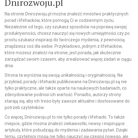
Dnirozwoju.pl
Na stronie Dnirozwoju.pl można znaleźć mnóstwo praktycznych
porad i lifehacków, które pomogą Ci w codziennym życiu.
Niezależnie od tego, czy szukasz sposobów na poprawę swojej
produktywności, chcesz nauczyć się nowych umiejętności czy po
prostu szukasz inspiracji do twórczego myślenia, z pewnością
znajdziesz coś dla siebie. Przykładowo, jednym z lifehacków,
które możesz znaleźć na stronie, jest porada, jak skutecznie
zarządzać swoim czasem, aby zrealizować więcej zadań w ciągu
dnia.
Strona ta wyróżnia się swoją unikalnością i oryginalnością. Na
przykład, porady i lifehacki publikowane na Dnirozwoju.pl są nie
tylko praktyczne, ale także oparte na naukowych badaniach, co
zdecydowanie podnosi ich wartość. Ponadto, autorzy strony
starają się, aby ich treści były zawsze aktualne i dostosowane do
potrzeb czytelników.
Co więcej, Dnirozwoju.pl to nie tylko porady i lifehacki. To także
miejsce, gdzie można znaleźć ciekawostki, newsy i inspirujące
artykuły, które pobudzają do myślenia i zadawania pytań. Dzięki
temu, czytelnicy mogą nie tylko nauczyć się czegoś nowego, ale