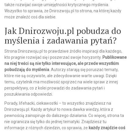
także rozwijać swoje umiejętności krytycznego myślenia.
Wszystko to sprawia, że Dnirozwoju.pl to strona, na której każdy
może znaleźć coś dla siebie.
Jak Dnirozwoju.pl pobudza do
myślenia i zadawania pytań?
Strona Dnirozwoju.pl to prawdziwe źródło inspiracji dla każdego,
kto pragnie rozwijać się i poszerzać swoje horyzonty.
Publikowane
na niej treści są nie tylko interesujące, ale przede wszystkim
pobudzają do myślenia
. Autorzy starają się poruszać tematy,
które nie są oczywiste, ale zdecydowanie warte uwagi. Dzięki
temu, czytelnik ma możliwość spojrzeć na wiele spraw z innej
perspektywy, co z kolei prowadzi do zadawania pytań i
poszukiwania odpowiedzi.
Porady, lifehacki, ciekawostki – to wszystko znajdziesz na
Dnirozwoju.pl. Każdy artykuł to nowa dawka wiedzy, która z
pewnością zainspiruje do dalszego działania. Co więcej, strona ta
nie ogranicza się tylko do jednej tematyki. Znajdziesz tu
informacje z różnych dziedzin, co sprawia, że
każdy znajdzie coś