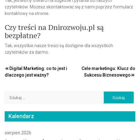
Tak, jesteśmy otwarci na sugestie i pytania od naszych
czytelników. Możesz skontaktować się z nami poprzez formularz
kontaktowy na stronie.
Czy treści na Dnirozwoju.pl są
bezpłatne?
Tak, wszystkie nasze treści są dostępne dla wszystkich
czytelników za darmo.
Nawigacja
Digital Marketing: co to jest i
Cele marketingu: Klucz do
dlaczego jest ważny?
Sukcesu Biznesowego
wpisu
Szukaj:
Kalendarz
sierpień 2026