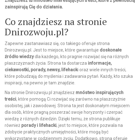
Znajdziesz tu mnóstwo interesujących treści, które z pewnością
zainspirują Cię do działania.
Co znajdziesz na stronie
Dnirozwoju.pl?
Zapewne zastanawiasz się, co takiego oferuje strona
Dnirozwoju.pl. Jest to miejsce, które gwarantuje
doskonałe
źródło wiedzy
dla każdego, kto pragnie rozwijać się na różnych
płaszczyznach życia. Strona ta dostarcza
informacje,
ciekawostki, porady, newsy, lifehack
i oraz wiele innych treści,
które pobudzają do myślenia i zadawania pytań. Każdy, kto szuka
inspiracji, na pewno je tam znajdzie.
Na stronie Dnirozwoju.pl znajdziesz
mnóstwo inspirujących
treści
, które pomogą Ci rozwijać się zarówno na płaszczyźnie
osobistej, jak i zawodowej. Strona ta jest doskonałym miejscem
dla osób, które pragną poszerzać swoje horyzonty i czerpać
wiedzę z różnych dziedzin. Dzięki temu, że strona publikuje
również
porady i lifehacki
, jest to miejsce, które pozwala na
zdobycie praktycznych umiejętności, które mogą być
wykorzystane w codziennym życiu. Dodatkowo, strona oferuje