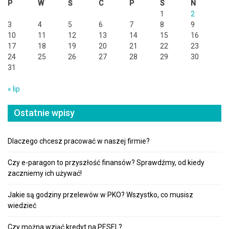
P
W
Ś
C
P
S
N
1
2
3
4
5
6
7
8
9
10
11
12
13
14
15
16
17
18
19
20
21
22
23
24
25
26
27
28
29
30
31
« lip
Ostatnie wpisy
Dlaczego chcesz pracować w naszej firmie?
Czy e-paragon to przyszłość finansów? Sprawdźmy, od kiedy
zaczniemy ich używać!
Jakie są godziny przelewów w PKO? Wszystko, co musisz
wiedzieć
Czy można wziąć kredyt na PESEL?