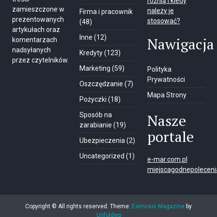
różnią i kiedy
zamieszczone w
należy je
Firma i pracownik
prezentowanych
stosować?
(48)
artykułach oraz
Inne
(12)
Nawigacja
komentarzach
nadsyłanych
Kredyty
(123)
przez czytelników.
Marketing
(59)
Polityka
Prywatności
Oszczędzanie
(7)
Mapa Strony
Pożyczki
(18)
Sposób na
Nasze
zarabianie
(19)
portale
Ubezpieczenia
(2)
Uncategorized
(1)
e-mar.com.pl
miejscagodnepolecenia
Copyright © All rights reserved.
Theme:
Eximious Magazine
by
Unfoldwp