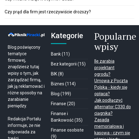
Czy prąd dla firm jest rzeczywiście droższy?
Popularne
Kategorie
wpisy
Blog poświęcony
tematyce
Bank
(11)
firmowej,
Ile zarabia
Bez kategorii
(15)
znajdziesz tutaj
projektant
wpisy o tym, jak
BIK
(8)
ogrodu?
zarządzać firmą,
Umowa z Pocztą
Biznes
(114)
jak ją reklamować i
Polską - kiedy się
różne sposoby na
Blog
(199)
opłaca?
zarabianie
Jak podłączyć
Finanse
(20)
pieniędzy.
alternator C330 do
ciągnika?
Finanse i
Redakcja Portalu
Zasada
Bankowość
(35)
informuje, że nie
memoriałowa i
Finanse osobiste
odpowiada za
kasowa - czym się
(9)
treści