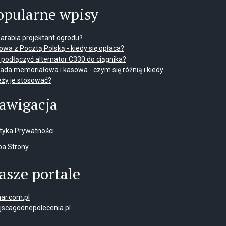
opularne wpisy
 zarabia projektant ogrodu?
wa z Pocztą Polską - kiedy się opłaca?
 podłączyć alternator C330 do ciągnika?
ada memoriałowa i kasowa - czym się różnią i kiedy
eży je stosować?
awigacja
ityka Prywatności
a Strony
asze portale
ar.com.pl
jscagodnepolecenia.pl