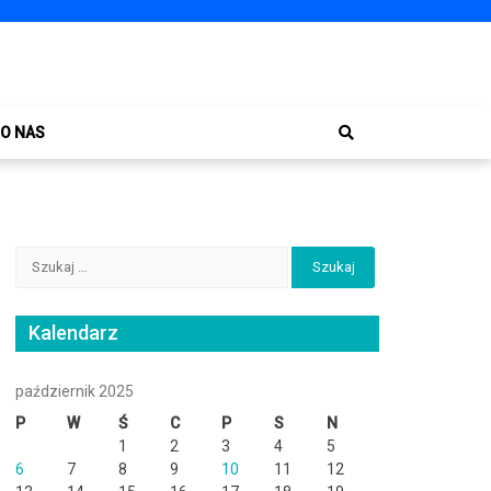
O NAS
Szukaj:
Kalendarz
październik 2025
P
W
Ś
C
P
S
N
1
2
3
4
5
6
7
8
9
10
11
12