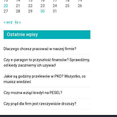
13
14
15
16
17
18
19
20
21
22
23
24
25
26
27
28
29
30
31
« wrz
lis »
Ostatnie wpisy
Dlaczego chcesz pracować w naszej firmie?
Czy e-paragon to przyszłość finansów? Sprawdźmy,
od kiedy zaczniemy ich używać!
Jakie są godziny przelewów w PKO? Wszystko, co
musisz wiedzieć
Czy można wziąć kredyt na PESEL?
Czy prąd dla firm jest rzeczywiście droższy?