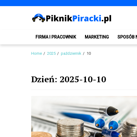
Skip
Skip
to
to
navigation
content
PiknikPiracki.pl
Portal o Finansach | Ciekawostki ze świata biznesu.
FIRMA I PRACOWNIK
MARKETING
SPOSÓB 
Home
2025
październik
10
Dzień:
2025-10-10