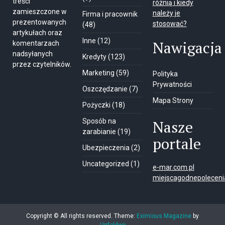
treści
różnią i kiedy
zamieszczone w
należy je
Firma i pracownik
prezentowanych
stosować?
(48)
artykułach oraz
Inne
(12)
Nawigacja
komentarzach
nadsyłanych
Kredyty
(123)
przez czytelników.
Marketing
(59)
Polityka
Prywatności
Oszczędzanie
(7)
Mapa Strony
Pożyczki
(18)
Sposób na
Nasze
zarabianie
(19)
portale
Ubezpieczenia
(2)
Uncategorized
(1)
e-mar.com.pl
miejscagodnepolecenia
Copyright © All rights reserved.
Theme:
Eximious Magazine
by