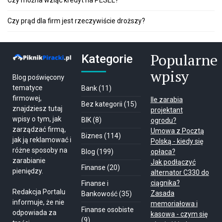
Czy można wziąć kredyt na PESEL?
Czy prąd dla firm jest rzeczywiście droższy?
Popularne
Kategorie
wpisy
Blog poświęcony
tematyce
Bank
(11)
firmowej,
Ile zarabia
Bez kategorii
(15)
znajdziesz tutaj
projektant
wpisy o tym, jak
BIK
(8)
ogrodu?
zarządzać firmą,
Umowa z Pocztą
Biznes
(114)
jak ją reklamować i
Polską - kiedy się
różne sposoby na
Blog
(199)
opłaca?
zarabianie
Jak podłączyć
Finanse
(20)
pieniędzy.
alternator C330 do
ciągnika?
Finanse i
Redakcja Portalu
Zasada
Bankowość
(35)
informuje, że nie
memoriałowa i
Finanse osobiste
odpowiada za
kasowa - czym się
(9)