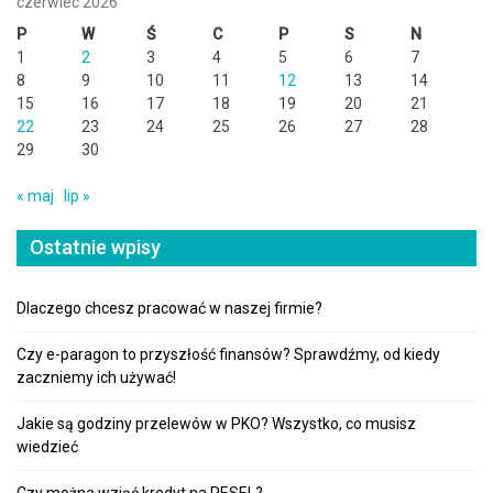
czerwiec 2026
P
W
Ś
C
P
S
N
1
2
3
4
5
6
7
8
9
10
11
12
13
14
15
16
17
18
19
20
21
22
23
24
25
26
27
28
29
30
« maj
lip »
Ostatnie wpisy
Dlaczego chcesz pracować w naszej firmie?
Czy e-paragon to przyszłość finansów? Sprawdźmy, od kiedy
zaczniemy ich używać!
Jakie są godziny przelewów w PKO? Wszystko, co musisz
wiedzieć