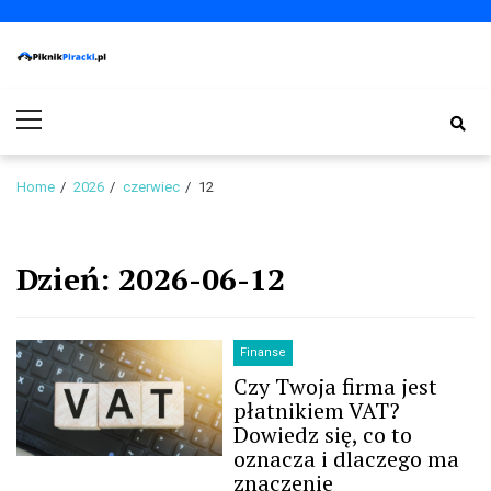
Skip
Skip
to
to
navigation
content
PiknikPiracki.pl
Portal o Finansach | Ciekawostki ze świata biznesu.
Primary
Menu
Home
2026
czerwiec
12
Dzień:
2026-06-12
Finanse
Czy Twoja firma jest
płatnikiem VAT?
Dowiedz się, co to
oznacza i dlaczego ma
znaczenie