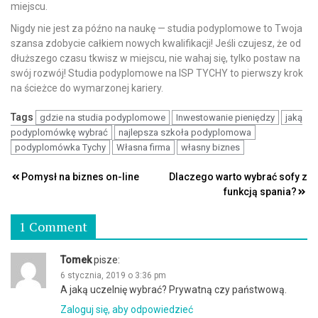
miejscu.
Nigdy nie jest za późno na naukę — studia podyplomowe to Twoja
szansa zdobycie całkiem nowych kwalifikacji! Jeśli czujesz, że od
dłuższego czasu tkwisz w miejscu, nie wahaj się, tylko postaw na
swój rozwój! Studia podyplomowe na ISP TYCHY to pierwszy krok
na ścieżce do wymarzonej kariery.
Tags
gdzie na studia podyplomowe
Inwestowanie pieniędzy
jaką
podyplomówkę wybrać
najlepsza szkoła podyplomowa
podyplomówka Tychy
Własna firma
własny biznes
Nawigacja
Pomysł na biznes on-line
Dlaczego warto wybrać sofy z
funkcją spania?
wpisu
1 Comment
Tomek
pisze:
6 stycznia, 2019 o 3:36 pm
A jaką uczelnię wybrać? Prywatną czy państwową.
Zaloguj się, aby odpowiedzieć