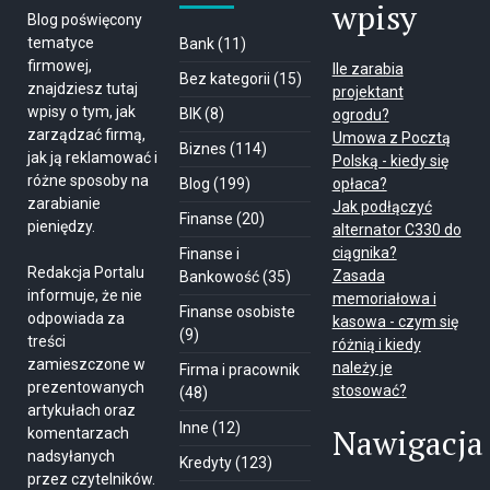
wpisy
Blog poświęcony
tematyce
Bank
(11)
firmowej,
Ile zarabia
Bez kategorii
(15)
znajdziesz tutaj
projektant
wpisy o tym, jak
BIK
(8)
ogrodu?
zarządzać firmą,
Umowa z Pocztą
Biznes
(114)
jak ją reklamować i
Polską - kiedy się
różne sposoby na
Blog
(199)
opłaca?
zarabianie
Jak podłączyć
Finanse
(20)
pieniędzy.
alternator C330 do
ciągnika?
Finanse i
Redakcja Portalu
Zasada
Bankowość
(35)
informuje, że nie
memoriałowa i
Finanse osobiste
odpowiada za
kasowa - czym się
(9)
treści
różnią i kiedy
zamieszczone w
należy je
Firma i pracownik
prezentowanych
stosować?
(48)
artykułach oraz
Inne
(12)
Nawigacja
komentarzach
nadsyłanych
Kredyty
(123)
przez czytelników.