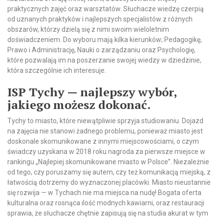
praktycznych zajęć oraz warsztatów. Słuchacze wiedzę czerpią
od uznanych praktyków i najlepszych specjalistów z różnych
obszarów, którzy dzielą się z nimi swoim wieloletnim
doświadczeniem. Do wyboru mają kilka kierunków; Pedagogikę,
Prawo i Administrację, Nauki o zarządzaniu oraz Psychologię,
które pozwalają im na poszerzanie swojej wiedzy w dziedzinie,
która szczególnie ich interesuje.
ISP Tychy — najlepszy wybór,
jakiego możesz dokonać.
Tychy to miasto, które niewątpliwie sprzyja studiowaniu. Dojazd
na zajęcia nie stanowi żadnego problemu, ponieważ miasto jest
doskonale skomunikowane z innymi miejscowościami, o czym
świadczy uzyskana w 2018 roku nagroda za pierwsze miejsce w
rankingu „Najlepiej skomunikowane miasto w Polsce”. Niezależnie
od tego, czy poruszamy się autem, czy też komunikacją miejską, z
łatwością dotrzemy do wyznaczonej placówki. Miasto nieustannie
się rozwija — w Tychach nie ma miejsca na nudę! Bogata oferta
kulturalna oraz rosnąca ilość modnych kawiarni, oraz restauracji
sprawia, że słuchacze chętnie zapisują się na studia akurat w tym