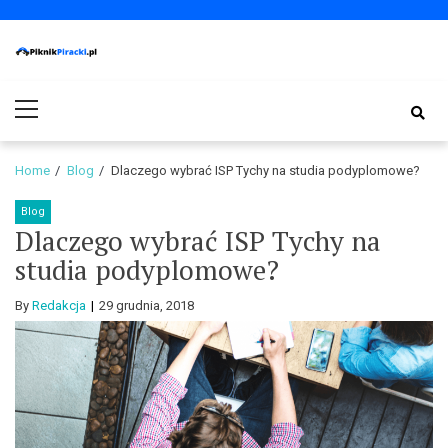
Skip
Skip
to
to
navigation
content
PiknikPiracki.pl
Portal o Finansach | Ciekawostki ze świata biznesu.
Primary
Menu
Home
Blog
Dlaczego wybrać ISP Tychy na studia podyplomowe?
Blog
Dlaczego wybrać ISP Tychy na
studia podyplomowe?
By
Redakcja
29 grudnia, 2018