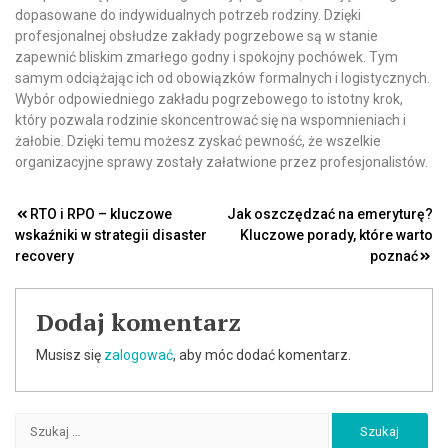
dopasowane do indywidualnych potrzeb rodziny. Dzięki
profesjonalnej obsłudze zakłady pogrzebowe są w stanie
zapewnić bliskim zmarłego godny i spokojny pochówek. Tym
samym odciążając ich od obowiązków formalnych i logistycznych.
Wybór odpowiedniego zakładu pogrzebowego to istotny krok,
który pozwala rodzinie skoncentrować się na wspomnieniach i
żałobie. Dzięki temu możesz zyskać pewność, że wszelkie
organizacyjne sprawy zostały załatwione przez profesjonalistów.
Nawigacja
RTO i RPO – kluczowe
Jak oszczędzać na emeryturę?
wskaźniki w strategii disaster
Kluczowe porady, które warto
wpisu
recovery
poznać
Dodaj komentarz
Musisz się
zalogować
, aby móc dodać komentarz.
Szukaj: