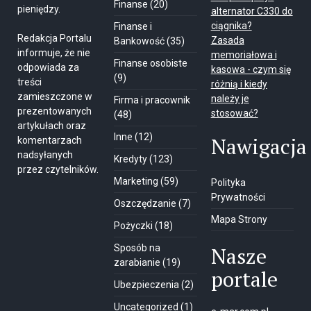
Finanse
(20)
pieniędzy.
alternator C330 do
ciągnika?
Finanse i
Redakcja Portalu
Zasada
Bankowość
(35)
informuje, że nie
memoriałowa i
Finanse osobiste
odpowiada za
kasowa - czym się
(9)
treści
różnią i kiedy
zamieszczone w
należy je
Firma i pracownik
prezentowanych
stosować?
(48)
artykułach oraz
Inne
(12)
Nawigacja
komentarzach
nadsyłanych
Kredyty
(123)
przez czytelników.
Marketing
(59)
Polityka
Prywatności
Oszczędzanie
(7)
Mapa Strony
Pożyczki
(18)
Sposób na
Nasze
zarabianie
(19)
portale
Ubezpieczenia
(2)
Uncategorized
(1)