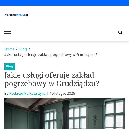
Skip
Skip
to
to
navigation
content
PiknikPiracki.pl
Portal o Finansach | Ciekawostki ze świata biznesu.
Primary
Menu
Home
Blog
Jakie usługi oferuje zakład pogrzebowy w Grudziądzu?
Blog
Jakie usługi oferuje zakład
pogrzebowy w Grudziądzu?
By
Redaktorka Katarzyna
15 lutego, 2025