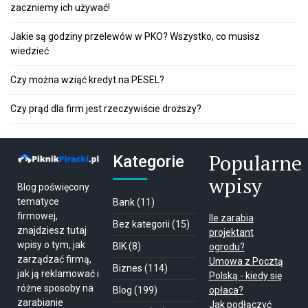
zaczniemy ich używać!
Jakie są godziny przelewów w PKO? Wszystko, co musisz
wiedzieć
Czy można wziąć kredyt na PESEL?
Czy prąd dla firm jest rzeczywiście droższy?
Popularne
Kategorie
wpisy
Blog poświęcony
tematyce
Bank
(11)
firmowej,
Ile zarabia
Bez kategorii
(15)
znajdziesz tutaj
projektant
wpisy o tym, jak
BIK
(8)
ogrodu?
zarządzać firmą,
Umowa z Pocztą
Biznes
(114)
jak ją reklamować i
Polską - kiedy się
różne sposoby na
Blog
(199)
opłaca?
zarabianie
Jak podłączyć