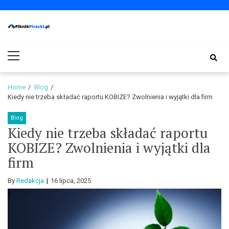
Skip
Skip
to
to
navigation
content
PiknikPiracki.pl
Portal o Finansach | Ciekawostki ze świata biznesu.
Primary
Menu
Home
Blog
Kiedy nie trzeba składać raportu KOBIZE? Zwolnienia i wyjątki dla firm
Blog
Kiedy nie trzeba składać raportu
KOBIZE? Zwolnienia i wyjątki dla
firm
By
Redakcja
16 lipca, 2025