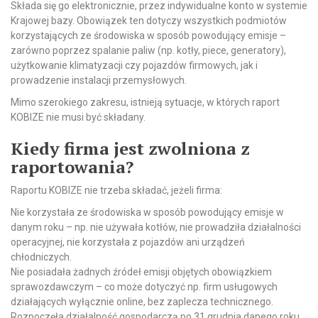
Składa się go elektronicznie, przez indywidualne konto w systemie
Krajowej bazy. Obowiązek ten dotyczy wszystkich podmiotów
korzystających ze środowiska w sposób powodujący emisje –
zarówno poprzez spalanie paliw (np. kotły, piece, generatory),
użytkowanie klimatyzacji czy pojazdów firmowych, jak i
prowadzenie instalacji przemysłowych.
Mimo szerokiego zakresu, istnieją sytuacje, w których raport
KOBIZE nie musi być składany.
Kiedy firma jest zwolniona z
raportowania?
Raportu KOBIZE nie trzeba składać, jeżeli firma:
Nie korzystała ze środowiska w sposób powodujący emisje w
danym roku – np. nie używała kotłów, nie prowadziła działalności
operacyjnej, nie korzystała z pojazdów ani urządzeń
chłodniczych.
Nie posiadała żadnych źródeł emisji objętych obowiązkiem
sprawozdawczym – co może dotyczyć np. firm usługowych
działających wyłącznie online, bez zaplecza technicznego.
Rozpoczęła działalność gospodarczą po 31 grudnia danego roku