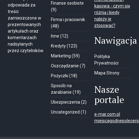
Finanse osobiste
odpowiada za
kasowa - czym się
(9)
treści
różnią i kiedy
zamieszczone w
należy je
Firma i pracownik
prezentowanych
stosować?
(48)
artykułach oraz
Inne
(12)
Nawigacja
komentarzach
nadsyłanych
Kredyty
(123)
przez czytelników.
Marketing
(59)
Polityka
Prywatności
Oszczędzanie
(7)
Mapa Strony
Pożyczki
(18)
Sposób na
Nasze
zarabianie
(19)
portale
Ubezpieczenia
(2)
Uncategorized
(1)
e-mar.com.pl
miejscagodnepolecenia