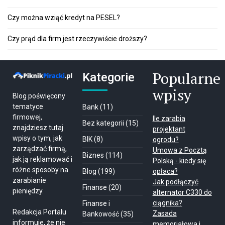
Czy można wziąć kredyt na PESEL?
Czy prąd dla firm jest rzeczywiście droższy?
Popularne
Kategorie
wpisy
Blog poświęcony
tematyce
Bank
(11)
firmowej,
Ile zarabia
Bez kategorii
(15)
znajdziesz tutaj
projektant
wpisy o tym, jak
BIK
(8)
ogrodu?
zarządzać firmą,
Umowa z Pocztą
Biznes
(114)
jak ją reklamować i
Polską - kiedy się
różne sposoby na
Blog
(199)
opłaca?
zarabianie
Jak podłączyć
Finanse
(20)
pieniędzy.
alternator C330 do
ciągnika?
Finanse i
Redakcja Portalu
Zasada
Bankowość
(35)
informuje, że nie
memoriałowa i