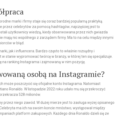
ółpraca
dne marki i firmy staje się coraz bardziej popularną praktyką.
 przez celebrytów za pomocą hashtagów; najczęściej jest to
zostali użytkownicy wiedzą, kiedy obserwowana przez nich gwiazda
 nie mają nic wspólnego z zarządem firmy. Ma to na celu między innymi
biorców w błąd.
ki, jak i influencera. Bardzo często to właśnie rozsądny i
 stanie wypromować twórcę w branży, w której ten się specjalizuje.
ię na ranking Instagrama i zajmowaną w nim pozycję.
erwowaną osobą na Instagramie?
ch może poszczycić się oficjalne konto Instagrama. Natomiast
tiano Ronaldo. W listopadzie 2022 roku udało mu się przekroczyć
 przekracza 528 milionów.
ny przez niego zawód. W dużej mierze jest to zasługa wyżej opisanego
elebryta ma ich na swoim koncie mnóstwo; występował między
paniach platform zakupowych. Każdego dnia Ronaldo dzieli się ze