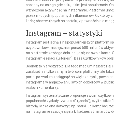
sposoby na osiągnięcie celu, jakim jest popularność. 
wzmożona aktywność na Instagramie. Platforma umożl
przez młodych i popularnych influencerów. Ci, którzy zn
liczbę obserwujących na portalu, z pewnością nie mogą
Instagram – statystyki
Instagram jest jedną z najpopularniejszych platform s
użytkowników miesięcznie i ponad 500 milionów aktywn
na platformie każdego dnia loguje się na swoje konto.
Instagramie relacji (,,stories”). Baza użytkowników po
Jednak to nie wszystko. Dla tego medium najbardziej
zarabiać nie tylko samym twórcom platformy, ale także
portal pozwoli mu osiągnąć największe zyski, powinien
Instagrama w angażowaniu swoich odbiorców w publikowa
reakcji i komentarzy.
Instagram systematycznie proponuje swoim użytkowni
popularność zyskały tzw. ,,rolki” (,,reels”), czyli krótk
historią. Może ona dotyczyć np. marki lub kompilacj
na Instagramie szacuje się na kilkadziesiąt miliardów d