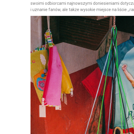
swoimi odbiorcami najnowszymi doniesieniami dotyczący
i uznanie fanów, ale także wysokie miejsce na liście ,,r