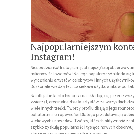
Najpopularniejszym kont
Instagram!
Niespodzianka! Instagram jest najczęściej obserwowany
milionów followersów! Na jego popularność składa się 
wyróżnianiu artystów, celebrytów i innych użytkowników
Doskonale wiedzą też, co ciekawi użytkowników portalu 
Na oficjalne konto Instagrama składają się przede wszy
zwierząt, oryginalne dzieła artystów ze wszystkich dzie
wiele innych treści. Twórcy profilu dbają o jego różnor
bohaterami ich opowieści. Dlatego przedstawiają odbio
wiekowych i zawodów. Twórcy, których aktywność zosta
szybko zyskują popularność i tysiące nowych obserwują
stanie wypromować niemal każdą osobę.