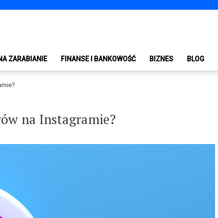
NA ZARABIANIE
FINANSE I BANKOWOŚĆ
BIZNES
BLOG
amie?
rów na Instagramie?