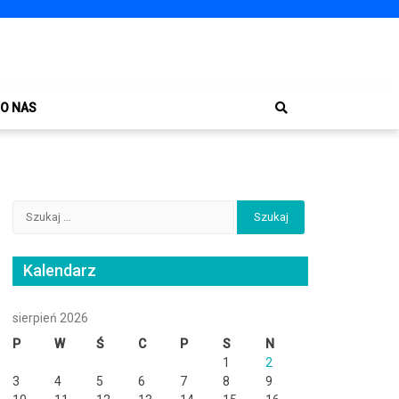
O NAS
Szukaj:
Kalendarz
sierpień 2026
P
W
Ś
C
P
S
N
1
2
3
4
5
6
7
8
9