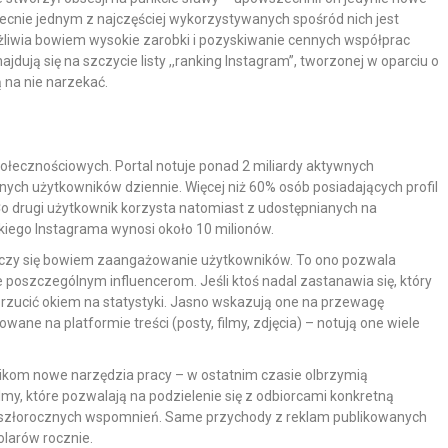
Obecnie jednym z najczęściej wykorzystywanych spośród nich jest
iwia bowiem wysokie zarobki i pozyskiwanie cennych współprac
ajdują się na szczycie listy ,,ranking Instagram”, tworzonej w oparciu o
 na nie narzekać.
połecznościowych. Portal notuje ponad 2 miliardy aktywnych
ych użytkowników dziennie. Więcej niż 60% osób posiadających profil
 Co drugi użytkownik korzysta natomiast z udostępnianych na
lskiego Instagrama wynosi około 10 milionów.
 liczy się bowiem zaangażowanie użytkowników. To ono pozwala
 poszczególnym influencerom. Jeśli ktoś nadal zastanawia się, który
 rzucić okiem na statystyki. Jasno wskazują one na przewagę
ne na platformie treści (posty, filmy, zdjęcia) – notują one wiele
kom nowe narzędzia pracy – w ostatnim czasie olbrzymią
ie filmy, które pozwalają na podzielenie się z odbiorcami konkretną
i zeszłorocznych wspomnień. Same przychody z reklam publikowanych
olarów rocznie.