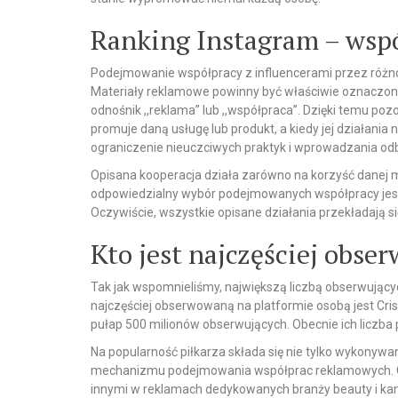
Ranking Instagram – wsp
Podejmowanie współpracy z influencerami przez różnoro
Materiały reklamowe powinny być właściwie oznaczone
odnośnik ,,reklama” lub ,,współpraca”. Dzięki temu po
promuje daną usługę lub produkt, a kiedy jej działania
ograniczenie nieuczciwych praktyk i wprowadzania od
Opisana kooperacja działa zarówno na korzyść danej mar
odpowiedzialny wybór podejmowanych współpracy jest w
Oczywiście, wszystkie opisane działania przekładają s
Kto jest najczęściej obs
Tak jak wspomnieliśmy, największą liczbą obserwujący
najczęściej obserwowaną na platformie osobą jest Cris
pułap 500 milionów obserwujących. Obecnie ich liczba
Na popularność piłkarza składa się nie tylko wykonywa
mechanizmu podejmowania współprac reklamowych. C
innymi w reklamach dedykowanych branży beauty i kam