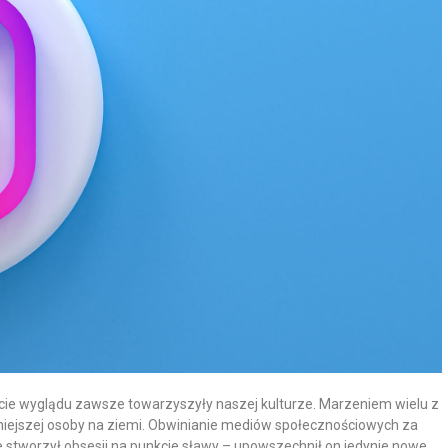
cie wyglądu zawsze towarzyszyły naszej kulturze. Marzeniem wielu z
larniejszej osoby na ziemi. Obwinianie mediów społecznościowych za
ie stworzył obsesji na punkcie sławy – upowszechnił on jedynie nowe