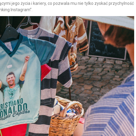
mi jego życia i kariery, co pozwala mu nie tylko zyskać przychylność
anking Instagram”.