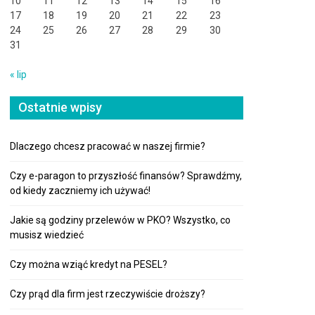
10
11
12
13
14
15
16
17
18
19
20
21
22
23
24
25
26
27
28
29
30
31
« lip
Ostatnie wpisy
Dlaczego chcesz pracować w naszej firmie?
Czy e-paragon to przyszłość finansów? Sprawdźmy,
od kiedy zaczniemy ich używać!
Jakie są godziny przelewów w PKO? Wszystko, co
musisz wiedzieć
Czy można wziąć kredyt na PESEL?
Czy prąd dla firm jest rzeczywiście droższy?