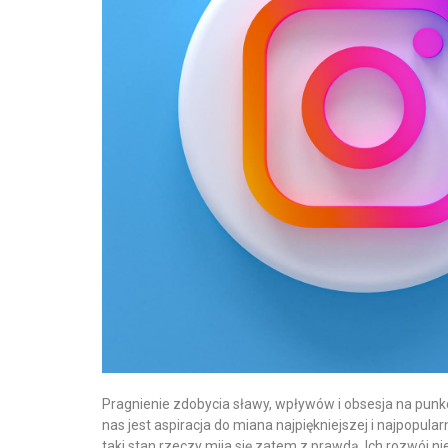
Pragnienie zdobycia sławy, wpływów i obsesja na punk
nas jest aspiracja do miana najpiękniejszej i najpopu
taki stan rzeczy mija się zatem z prawdą. Ich rozwój n