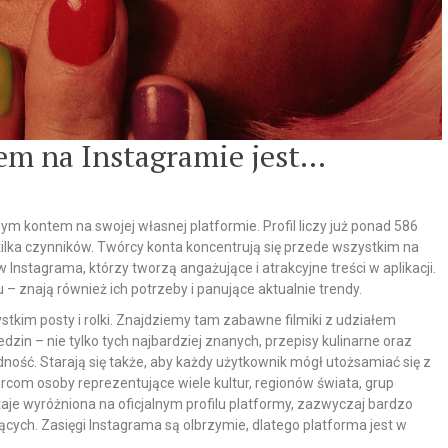
em na Instagramie jest…
m kontem na swojej własnej platformie. Profil liczy już ponad 586
kilka czynników. Twórcy konta koncentrują się przede wszystkim na
 Instagrama, którzy tworzą angażujące i atrakcyjne treści w aplikacji.
– znają również ich potrzeby i panujące aktualnie trendy.
stkim posty i rolki. Znajdziemy tam zabawne filmiki z udziałem
dzin – nie tylko tych najbardziej znanych, przepisy kulinarne oraz
odność. Starają się także, aby każdy użytkownik mógł utożsamiać się z
rcom osoby reprezentujące wiele kultur, regionów świata, grup
je wyróżniona na oficjalnym profilu platformy, zazwyczaj bardzo
cych. Zasięgi Instagrama są olbrzymie, dlatego platforma jest w