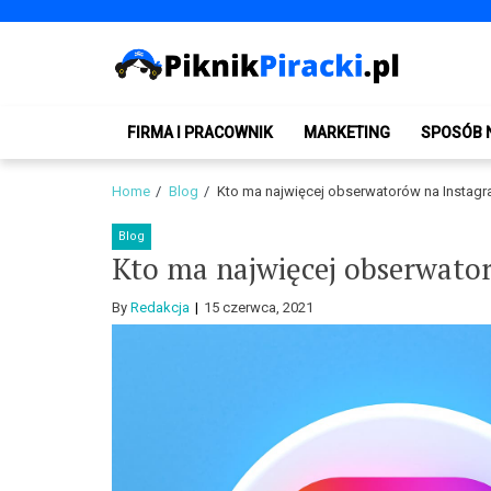
Skip
Skip
to
to
navigation
content
PiknikPiracki.pl
Portal o Finansach | Ciekawostki ze świata biznesu.
FIRMA I PRACOWNIK
MARKETING
SPOSÓB 
Home
Blog
Kto ma najwięcej obserwatorów na Instagr
Blog
Kto ma najwięcej obserwato
By
Redakcja
15 czerwca, 2021