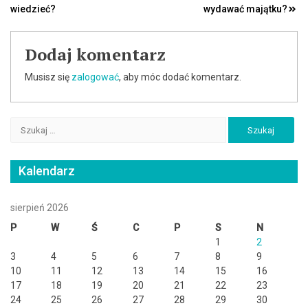
wiedzieć?
wydawać majątku?
wpisu
Dodaj komentarz
Musisz się
zalogować
, aby móc dodać komentarz.
Szukaj:
Kalendarz
sierpień 2026
P
W
Ś
C
P
S
N
1
2
3
4
5
6
7
8
9
10
11
12
13
14
15
16
17
18
19
20
21
22
23
24
25
26
27
28
29
30