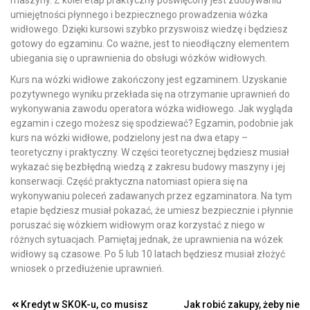
maszyny. Z kolei etap praktyczny poświęcony jest zdobywaniu
umiejętności płynnego i bezpiecznego prowadzenia wózka
widłowego. Dzięki kursowi szybko przyswoisz wiedzę i będziesz
gotowy do egzaminu. Co ważne, jest to nieodłączny elementem
ubiegania się o uprawnienia do obsługi wózków widłowych.
Kurs na wózki widłowe zakończony jest egzaminem. Uzyskanie
pozytywnego wyniku przekłada się na otrzymanie uprawnień do
wykonywania zawodu operatora wózka widłowego. Jak wygląda
egzamin i czego możesz się spodziewać? Egzamin, podobnie jak
kurs na wózki widłowe, podzielony jest na dwa etapy –
teoretyczny i praktyczny. W części teoretycznej będziesz musiał
wykazać się bezbłędną wiedzą z zakresu budowy maszyny i jej
konserwacji. Część praktyczna natomiast opiera się na
wykonywaniu poleceń zadawanych przez egzaminatora. Na tym
etapie będziesz musiał pokazać, że umiesz bezpiecznie i płynnie
poruszać się wózkiem widłowym oraz korzystać z niego w
różnych sytuacjach. Pamiętaj jednak, że uprawnienia na wózek
widłowy są czasowe. Po 5 lub 10 latach będziesz musiał złożyć
wniosek o przedłużenie uprawnień.
Nawigacja
Kredyt w SKOK-u, co musisz
Jak robić zakupy, żeby nie