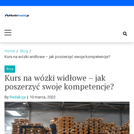
Skip
Skip
to
to
navigation
content
PiknikPiracki.pl
Portal o Finansach | Ciekawostki ze świata biznesu.
Primary
Menu
Home
Blog
Kurs na wózki widłowe – jak poszerzyć swoje kompetencje?
Blog
Kurs na wózki widłowe – jak
poszerzyć swoje kompetencje?
By
Redakcja
10 marca, 2022