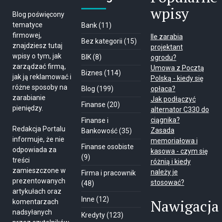
wpisy
Blog poświęcony
tematyce
Bank
(11)
firmowej,
Ile zarabia
Bez kategorii
(15)
znajdziesz tutaj
projektant
wpisy o tym, jak
BIK
(8)
ogrodu?
zarządzać firmą,
Umowa z Pocztą
Biznes
(114)
jak ją reklamować i
Polską - kiedy się
różne sposoby na
Blog
(199)
opłaca?
zarabianie
Jak podłączyć
Finanse
(20)
pieniędzy.
alternator C330 do
ciągnika?
Finanse i
Redakcja Portalu
Zasada
Bankowość
(35)
informuje, że nie
memoriałowa i
Finanse osobiste
odpowiada za
kasowa - czym się
(9)
treści
różnią i kiedy
zamieszczone w
należy je
Firma i pracownik
prezentowanych
stosować?
(48)
artykułach oraz
Inne
(12)
Nawigacja
komentarzach
nadsyłanych
Kredyty
(123)