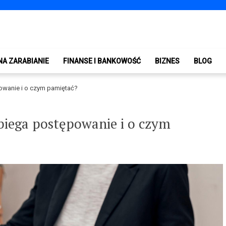
NA ZARABIANIE
FINANSE I BANKOWOŚĆ
BIZNES
BLOG
owanie i o czym pamiętać?
biega postępowanie i o czym