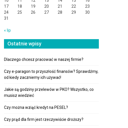
10
11
12
13
14
15
16
17
18
19
20
21
22
23
24
25
26
27
28
29
30
31
« lip
Ostatnie wpisy
Dlaczego chcesz pracować w naszej firmie?
Czy e-paragon to przyszłość finansów? Sprawdźmy,
od kiedy zaczniemy ich używać!
Jakie są godziny przelewów w PKO? Wszystko, co
musisz wiedzieć
Czy można wziąć kredyt na PESEL?
Czy prąd dla firm jest rzeczywiście droższy?