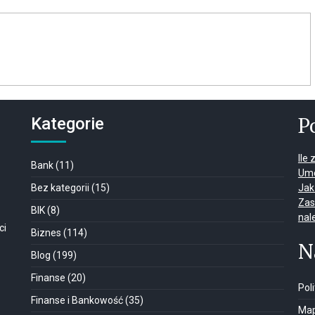
P
Kategorie
Ile
Bank
(11)
Umo
Bez kategorii
(15)
Jak
Zas
BIK
(8)
nal
ci
Biznes
(114)
N
Blog
(199)
Finanse
(20)
Pol
Finanse i Bankowość
(35)
Map