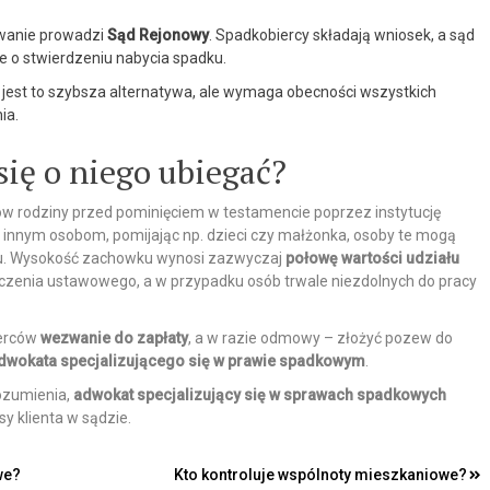
wanie prowadzi
Sąd Rejonowy
. Spadkobiercy składają wniosek, a sąd
 o stwierdzeniu nabycia spadku.
 jest to szybsza alternatywa, ale wymaga obecności wszystkich
ia.
ię o niego ubiegać?
ów rodziny przed pominięciem w testamencie poprzez instytucję
 innym osobom, pomijając np. dzieci czy małżonka, osoby te mogą
dku. Wysokość zachowku wynosi zazwyczaj
połowę wartości udziału
ziczenia ustawowego, a w przypadku osób trwale niezdolnych do pracy
ierców
wezwanie do zapłaty
, a w razie odmowy – złożyć pozew do
dwokata specjalizującego się w prawie spadkowym
.
rozumienia,
adwokat specjalizujący się w sprawach spadkowych
y klienta w sądzie.
we?
Kto kontroluje wspólnoty mieszkaniowe?