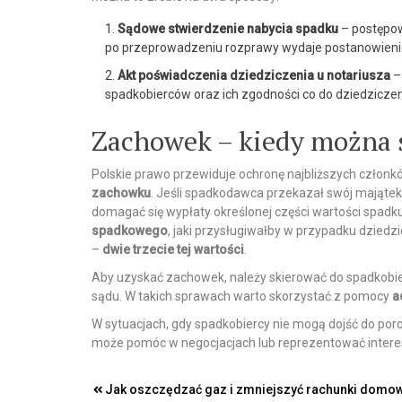
Sądowe stwierdzenie nabycia spadku
– postępo
po przeprowadzeniu rozprawy wydaje postanowienie
Akt poświadczenia dziedziczenia u notariusza
–
spadkobierców oraz ich zgodności co do dziedziczen
Zachowek – kiedy można s
Polskie prawo przewiduje ochronę najbliższych członk
zachowku
. Jeśli spadkodawca przekazał swój majątek
domagać się wypłaty określonej części wartości spa
spadkowego
, jaki przysługiwałby w przypadku dzied
–
dwie trzecie tej wartości
.
Aby uzyskać zachowek, należy skierować do spadkob
sądu. W takich sprawach warto skorzystać z pomocy
a
W sytuacjach, gdy spadkobiercy nie mogą dojść do po
może pomóc w negocjacjach lub reprezentować interes
Nawigacja
Jak oszczędzać gaz i zmniejszyć rachunki domo