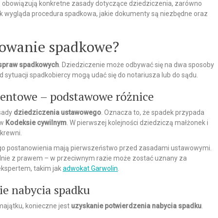
 obowiązują konkretne zasady dotyczące dziedziczenia, zarówno
ak wygląda procedura spadkowa, jakie dokumenty są niezbędne oraz
powanie spadkowe?
 spraw spadkowych
. Dziedziczenie może odbywać się na dwa sposoby
 sytuacji spadkobiercy mogą udać się do notariusza lub do sądu.
mentowe – podstawowe różnice
asady
dziedziczenia ustawowego
. Oznacza to, że spadek przypada
 w
Kodeksie cywilnym
. W pierwszej kolejności dziedziczą małżonek i
 krewni.
jego postanowienia mają pierwszeństwo przed zasadami ustawowymi.
odnie z prawem – w przeciwnym razie może zostać uznany za
ekspertem, takim jak
adwokat Garwolin
.
ie nabycia spadku
majątku, konieczne jest
uzyskanie potwierdzenia nabycia spadku
.