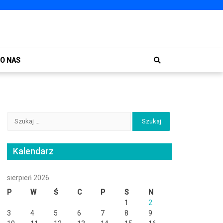
O NAS
Szukaj:
Kalendarz
sierpień 2026
P
W
Ś
C
P
S
N
1
2
3
4
5
6
7
8
9