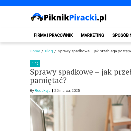
Skip
Skip
to
to
navigation
content
PiknikPiracki.pl
Portal o Finansach | Ciekawostki ze świata biznesu.
FIRMA I PRACOWNIK
MARKETING
SPOSÓB 
Home
Blog
Sprawy spadkowe – jak przebiega postęp
Blog
Sprawy spadkowe – jak prze
pamiętać?
By
Redakcja
25 marca, 2025