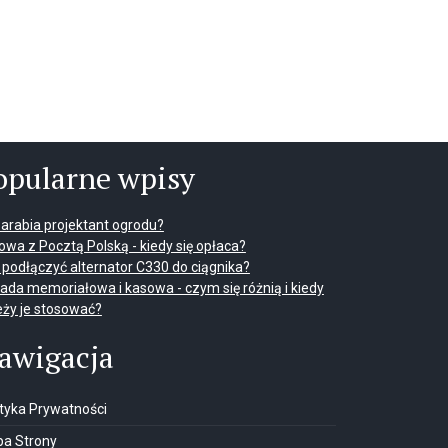
opularne wpisy
 zarabia projektant ogrodu?
wa z Pocztą Polską - kiedy się opłaca?
 podłączyć alternator C330 do ciągnika?
ada memoriałowa i kasowa - czym się różnią i kiedy
eży je stosować?
awigacja
ityka Prywatności
a Strony