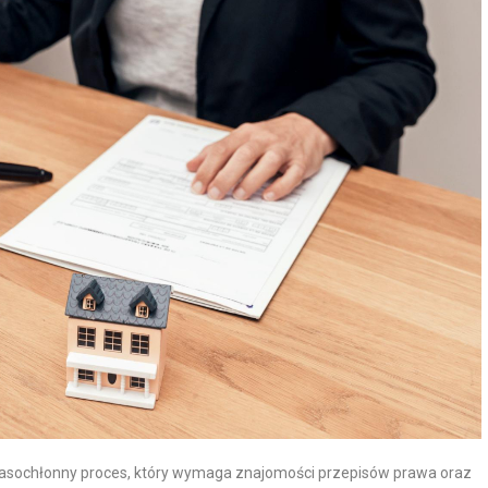
asochłonny proces, który wymaga znajomości przepisów prawa oraz