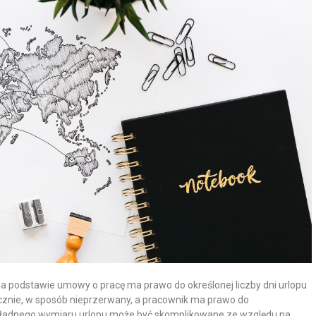
a podstawie umowy o pracę ma prawo do określonej liczby dni urlopu
cznie, w sposób nieprzerwany, a pracownik ma prawo do
okładnego wymiaru urlopu może być skomplikowane ze względu na