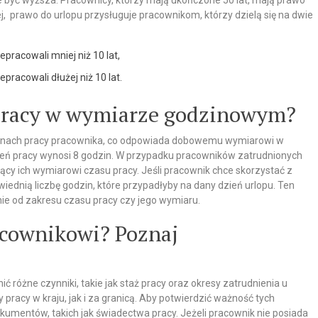
że być wyższa. Pracownicy, którzy mają ukończone 50 lat, mają prawo
 prawo do urlopu przysługuje pracownikom, którzy dzielą się na dwie
pracowali mniej niż 10 lat,
pracowali dłużej niż 10 lat.
w pracy w wymiarze godzinowym?
zinach pracy pracownika, co odpowiada dobowemu wymiarowi w
ień pracy wynosi 8 godzin. W przypadku pracowników zatrudnionych
y ich wymiarowi czasu pracy. Jeśli pracownik chce skorzystać z
ednią liczbę godzin, które przypadłyby na dany dzień urlopu. Ten
ie od zakresu czasu pracy czy jego wymiaru.
racownikowi? Poznaj
ć różne czynniki, takie jak staż pracy oraz okresy zatrudnienia u
racy w kraju, jak i za granicą. Aby potwierdzić ważność tych
kumentów, takich jak świadectwa pracy. Jeżeli pracownik nie posiada