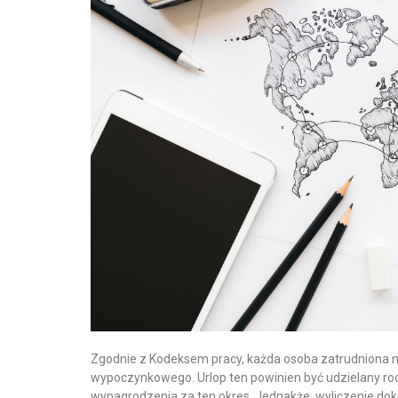
Zgodnie z Kodeksem pracy, każda osoba zatrudniona n
wypoczynkowego. Urlop ten powinien być udzielany ro
wynagrodzenia za ten okres. Jednakże, wyliczenie d