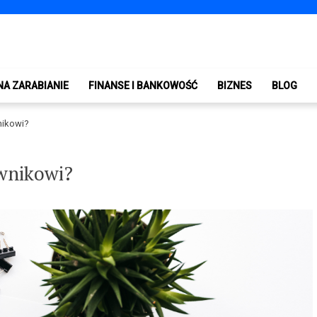
NA ZARABIANIE
FINANSE I BANKOWOŚĆ
BIZNES
BLOG
wnikowi?
ownikowi?