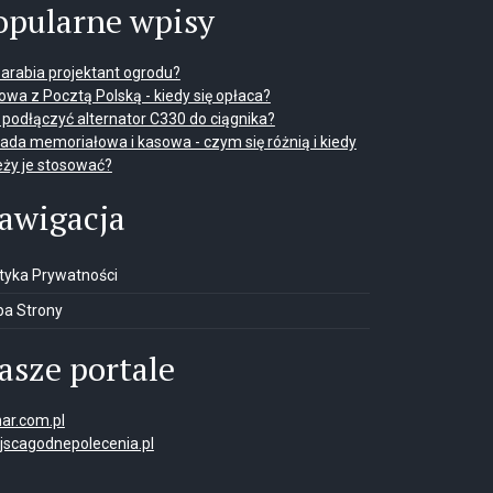
opularne wpisy
 zarabia projektant ogrodu?
wa z Pocztą Polską - kiedy się opłaca?
 podłączyć alternator C330 do ciągnika?
ada memoriałowa i kasowa - czym się różnią i kiedy
eży je stosować?
awigacja
ityka Prywatności
a Strony
asze portale
ar.com.pl
jscagodnepolecenia.pl