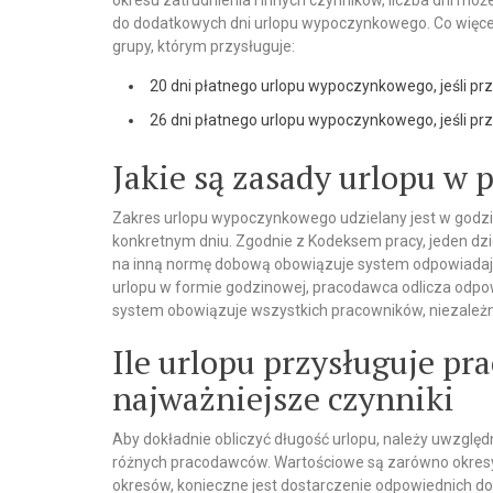
okresu zatrudnienia i innych czynników, liczba dni mo
do dodatkowych dni urlopu wypoczynkowego. Co więcej,
grupy, którym przysługuje:
20 dni płatnego urlopu wypoczynkowego, jeśli prze
26 dni płatnego urlopu wypoczynkowego, jeśli prze
Jakie są zasady urlopu 
Zakres urlopu wypoczynkowego udzielany jest w god
konkretnym dniu. Zgodnie z Kodeksem pracy, jeden dz
na inną normę dobową obowiązuje system odpowiadając
urlopu w formie godzinowej, pracodawca odlicza odpowi
system obowiązuje wszystkich pracowników, niezależn
Ile urlopu przysługuje p
najważniejsze czynniki
Aby dokładnie obliczyć długość urlopu, należy uwzględni
różnych pracodawców. Wartościowe są zarówno okresy p
okresów, konieczne jest dostarczenie odpowiednich do