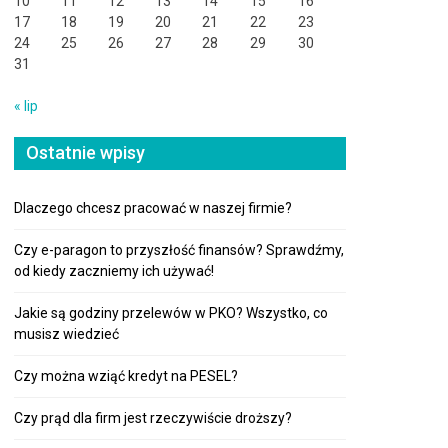
10
11
12
13
14
15
16
17
18
19
20
21
22
23
24
25
26
27
28
29
30
31
« lip
Ostatnie wpisy
Dlaczego chcesz pracować w naszej firmie?
Czy e-paragon to przyszłość finansów? Sprawdźmy,
od kiedy zaczniemy ich używać!
Jakie są godziny przelewów w PKO? Wszystko, co
musisz wiedzieć
Czy można wziąć kredyt na PESEL?
Czy prąd dla firm jest rzeczywiście droższy?