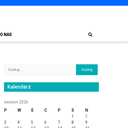
O NAS
Szukaj:
Kalendarz
sierpień 2026
P
W
Ś
C
P
S
N
1
2
3
4
5
6
7
8
9