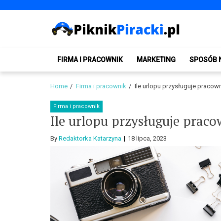
Skip
Skip
to
to
navigation
content
PiknikPiracki.pl
Portal o Finansach | Ciekawostki ze świata biznesu.
FIRMA I PRACOWNIK
MARKETING
SPOSÓB 
Home
Firma i pracownik
Ile urlopu przysługuje praco
Firma i pracownik
Ile urlopu przysługuje prac
By
Redaktorka Katarzyna
18 lipca, 2023