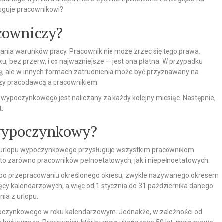
ługuje pracownikowi?
acowniczy?
ania warunków pracy. Pracownik nie może zrzec się tego prawa.
u, bez przerw, i co najważniejsze — jest ona płatna. W przypadku
, ale w innych formach zatrudnienia może być przyznawany na
zy pracodawcą a pracownikiem.
 wypoczynkowego jest naliczany za każdy kolejny miesiąc. Następnie,
t.
 wypoczynkowy?
o urlopu wypoczynkowego przysługuje wszystkim pracownikom
to zarówno pracowników pełnoetatowych, jak i niepełnoetatowych.
po przepracowaniu określonego okresu, zwykle nazywanego okresem
ęcy kalendarzowych, a więc od 1 stycznia do 31 października danego
ia z urlopu.
oczynkowego w roku kalendarzowym. Jednakże, w zależności od