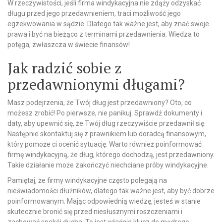
W rzeczywistości, jeśli firma windykacyjna nie zdąży odzyskać
długu przed jego przedawnieniem, traci możliwość jego
egzekwowania w sądzie. Dlatego tak ważne jest, aby znać swoje
prawa i być na bieżąco z terminami przedawnienia. Wiedza to
potęga, zwłaszcza w świecie finansów!
Jak radzić sobie z
przedawnionymi długami?
Masz podejrzenia, że Twój dług jest przedawniony? Oto, co
możesz zrobić! Po pierwsze, nie panikuj. Sprawdź dokumenty i
daty, aby upewnić się, że Twój dług rzeczywiście przedawnił się.
Następnie skontaktuj się z prawnikiem lub doradcą finansowym,
który pomoże ci ocenić sytuację. Warto również poinformować
firmę windykacyjną, że dług, którego dochodzą, jest przedawniony.
Takie działanie może zakończyć niechciane próby windykacyjne.
Pamiętaj, że firmy windykacyjne często polegają na
nieświadomości dłużników, dlatego tak ważne jest, aby być dobrze
poinformowanym. Mając odpowiednią wiedzę, jesteś w stanie
skutecznie bronić się przed niesłusznymi roszczeniami i
zachować spokój ducha. To jest właśnie klucz do mądrego