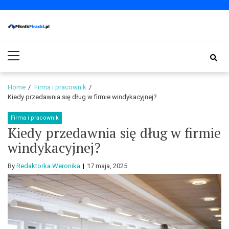
Skip
Skip
to
to
navigation
content
PiknikPiracki.pl
Portal o Finansach | Ciekawostki ze świata biznesu.
Primary
Menu
Home
Firma i pracownik
Kiedy przedawnia się dług w firmie windykacyjnej?
Firma i pracownik
Kiedy przedawnia się dług w firmie
windykacyjnej?
By
Redaktorka Weronika
17 maja, 2025