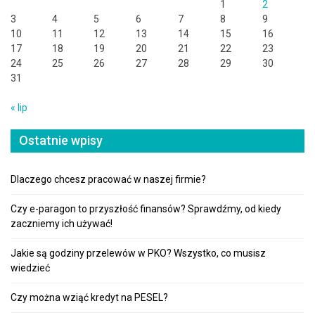
1
2
3
4
5
6
7
8
9
10
11
12
13
14
15
16
17
18
19
20
21
22
23
24
25
26
27
28
29
30
31
« lip
Ostatnie wpisy
Dlaczego chcesz pracować w naszej firmie?
Czy e-paragon to przyszłość finansów? Sprawdźmy, od kiedy
zaczniemy ich używać!
Jakie są godziny przelewów w PKO? Wszystko, co musisz
wiedzieć
Czy można wziąć kredyt na PESEL?