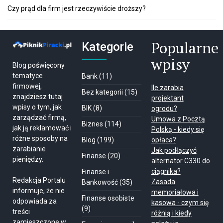
Czy prąd dla firm jest rzeczywiście droższy?
Popularne
Kategorie
wpisy
Blog poświęcony
tematyce
Bank
(11)
firmowej,
Ile zarabia
Bez kategorii
(15)
znajdziesz tutaj
projektant
wpisy o tym, jak
BIK
(8)
ogrodu?
zarządzać firmą,
Umowa z Pocztą
Biznes
(114)
jak ją reklamować i
Polską - kiedy się
różne sposoby na
Blog
(199)
opłaca?
zarabianie
Jak podłączyć
Finanse
(20)
pieniędzy.
alternator C330 do
ciągnika?
Finanse i
Redakcja Portalu
Zasada
Bankowość
(35)
informuje, że nie
memoriałowa i
Finanse osobiste
odpowiada za
kasowa - czym się
(9)
treści
różnią i kiedy
zamieszczone w