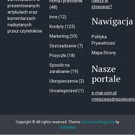
należy je
Firma i pracownik
prezentowanych
stosować?
(48)
artykułach oraz
Inne
(12)
Nawigacja
komentarzach
nadsyłanych
Kredyty
(123)
przez czytelników.
Marketing
(59)
Polityka
Prywatności
Oszczędzanie
(7)
Mapa Strony
Pożyczki
(18)
Sposób na
Nasze
zarabianie
(19)
portale
Ubezpieczenia
(2)
Uncategorized
(1)
e-mar.com.pl
miejscagodnepolecenia
Copyright © All rights reserved.
Theme:
Eximious Magazine
by
Unfoldwp