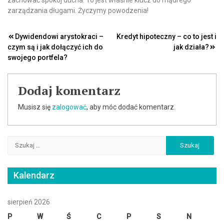
zarządzania długami. Życzymy powodzenia!
Nawigacja
Dywidendowi arystokraci –
Kredyt hipoteczny – co to jest i
czym są i jak dołączyć ich do
jak działa?
wpisu
swojego portfela?
Dodaj komentarz
Musisz się
zalogować
, aby móc dodać komentarz.
Szukaj:
Kalendarz
sierpień 2026
P
W
Ś
C
P
S
N