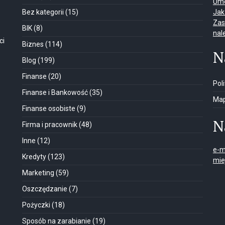
Umo
Bez kategorii
(15)
Jak
Zas
BIK
(8)
nal
ci
Biznes
(114)
N
Blog
(199)
Finanse
(20)
Pol
Finanse i Bankowość
(35)
Map
Finanse osobiste
(9)
N
Firma i pracownik
(48)
Inne
(12)
e-m
Kredyty
(123)
mie
Marketing
(59)
Oszczędzanie
(7)
Pożyczki
(18)
Sposób na zarabianie
(19)