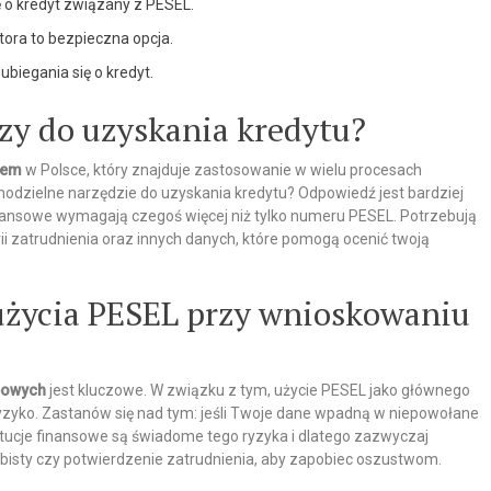
ę o kredyt związany z PESEL.
tora to bezpieczna opcja.
ubiegania się o kredyt.
zy do uzyskania kredytu?
rem
w Polsce, który znajduje zastosowanie w wielu procesach
modzielne narzędzie do uzyskania kredytu? Odpowiedź jest bardziej
finansowe wymagają czegoś więcej niż tylko numeru PESEL. Potrzebują
orii zatrudnienia oraz innych danych, które pomogą ocenić twoją
użycia PESEL przy wnioskowaniu
bowych
jest kluczowe. W związku z tym, użycie PESEL jako głównego
ryzyko. Zastanów się nad tym: jeśli Twoje dane wpadną w niepowołane
ytucje finansowe są świadome tego ryzyka i dlatego zazwyczaj
obisty czy potwierdzenie zatrudnienia, aby zapobiec oszustwom.