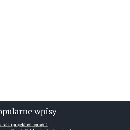
opularne wpisy
 zarabia projektant ogrodu?