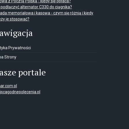
wa z Pocztą Polską - kiedy się opłaca?
 podłączyć alternator C330 do ciągnika?
ada memoriałowa i kasowa - czym się różnią i kiedy
eży je stosować?
awigacja
ityka Prywatności
a Strony
asze portale
ar.com.pl
jscagodnepolecenia.pl