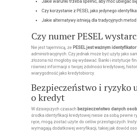
Jakie warunki trzeba spełnić, aby móc ubiegać si
Czy korzystanie z PESEL jako jedynego identyfika
Jakie alternatywy istnieją dla tradycyjnych metod 
Czy numer PESEL wystarc
Nie jest tajemnicą, że
PESEL jest ważnym identyfikato
administracyjnych. Czy jednak może być użyty jako sa
złożona niż mogłoby się wydawać. Banki i instytucje 
również informacji o twojej zdolności kredytowej, hist
wiarygodność jako kredytobiorcy.
Bezpieczeństwo i ryzyko 
o kredyt
W dzisiejszych czasach
bezpieczeństwo danych oso
środka identyfikacji kredytowej niesie za sobą pewne 
ręce, mogą zostać użyte do celów przestępczych. Inst
wymagają dodatkowej weryfikacji, takiej jak dowód os