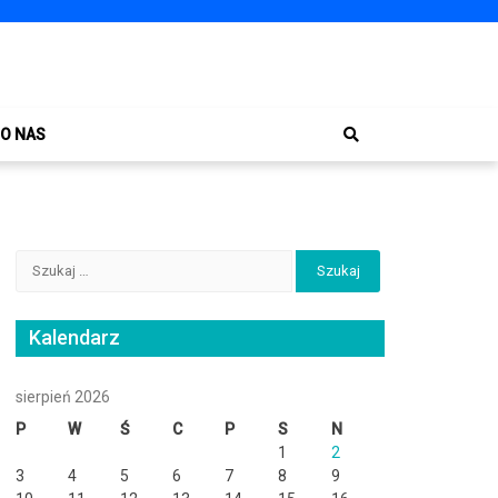
O NAS
Szukaj:
Kalendarz
sierpień 2026
P
W
Ś
C
P
S
N
1
2
3
4
5
6
7
8
9