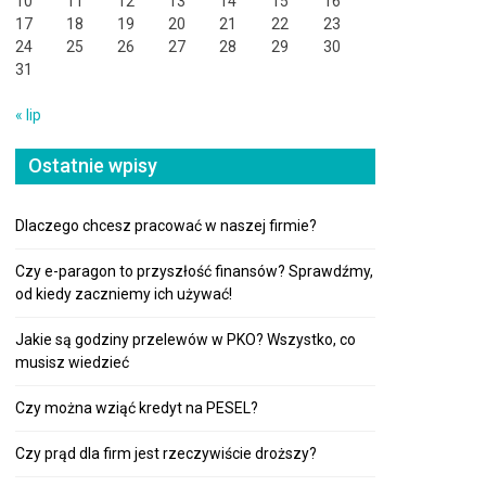
10
11
12
13
14
15
16
17
18
19
20
21
22
23
24
25
26
27
28
29
30
31
« lip
Ostatnie wpisy
Dlaczego chcesz pracować w naszej firmie?
Czy e-paragon to przyszłość finansów? Sprawdźmy,
od kiedy zaczniemy ich używać!
Jakie są godziny przelewów w PKO? Wszystko, co
musisz wiedzieć
Czy można wziąć kredyt na PESEL?
Czy prąd dla firm jest rzeczywiście droższy?