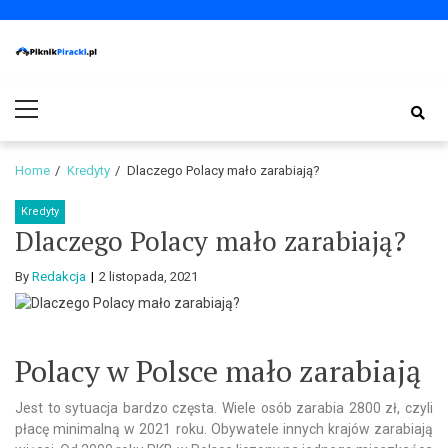
Skip
Skip
to
to
navigation
content
PiknikPiracki.pl
Portal o Finansach | Ciekawostki ze świata biznesu.
Primary
Menu
Home
Kredyty
Dlaczego Polacy mało zarabiają?
Kredyty
Dlaczego Polacy mało zarabiają?
By
Redakcja
2 listopada, 2021
Polacy w Polsce mało zarabiają
Jest to sytuacja bardzo częsta. Wiele osób zarabia 2800 zł, czyli
płacę minimalną w 2021 roku. Obywatele innych krajów zarabiają