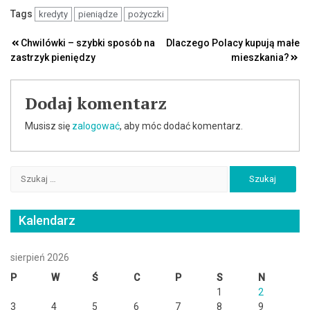
Tags
kredyty
pieniądze
pożyczki
Nawigacja
Chwilówki – szybki sposób na
Dlaczego Polacy kupują małe
zastrzyk pieniędzy
mieszkania?
wpisu
Dodaj komentarz
Musisz się
zalogować
, aby móc dodać komentarz.
Szukaj:
Kalendarz
sierpień 2026
P
W
Ś
C
P
S
N
1
2
3
4
5
6
7
8
9