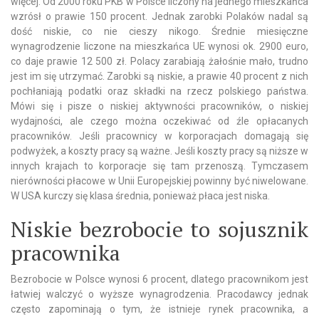
więcej. Od 2000 roku PKB w Polsce liczony na jednego mieszkańca
wzrósł o prawie 150 procent. Jednak zarobki Polaków nadal są
dość niskie, co nie cieszy nikogo. Średnie miesięczne
wynagrodzenie liczone na mieszkańca UE wynosi ok. 2900 euro,
co daje prawie 12 500 zł. Polacy zarabiają żałośnie mało, trudno
jest im się utrzymać. Zarobki są niskie, a prawie 40 procent z nich
pochłaniają podatki oraz składki na rzecz polskiego państwa.
Mówi się i pisze o niskiej aktywności pracowników, o niskiej
wydajności, ale czego można oczekiwać od źle opłacanych
pracowników. Jeśli pracownicy w korporacjach domagają się
podwyżek, a koszty pracy są ważne. Jeśli koszty pracy są niższe w
innych krajach to korporacje się tam przenoszą. Tymczasem
nierówności płacowe w Unii Europejskiej powinny być niwelowane.
W USA kurczy się klasa średnia, ponieważ płaca jest niska.
Niskie bezrobocie to sojusznik
pracownika
Bezrobocie w Polsce wynosi 6 procent, dlatego pracownikom jest
łatwiej walczyć o wyższe wynagrodzenia. Pracodawcy jednak
często zapominają o tym, że istnieje rynek pracownika, a