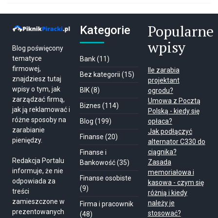
Popularne
Kategorie
wpisy
Blog poświęcony
tematyce
Bank
(11)
firmowej,
Ile zarabia
Bez kategorii
(15)
znajdziesz tutaj
projektant
wpisy o tym, jak
BIK
(8)
ogrodu?
zarządzać firmą,
Umowa z Pocztą
Biznes
(114)
jak ją reklamować i
Polską - kiedy się
różne sposoby na
Blog
(199)
opłaca?
zarabianie
Jak podłączyć
Finanse
(20)
pieniędzy.
alternator C330 do
ciągnika?
Finanse i
Redakcja Portalu
Zasada
Bankowość
(35)
informuje, że nie
memoriałowa i
Finanse osobiste
odpowiada za
kasowa - czym się
(9)
treści
różnią i kiedy
zamieszczone w
należy je
Firma i pracownik
prezentowanych
stosować?
(48)