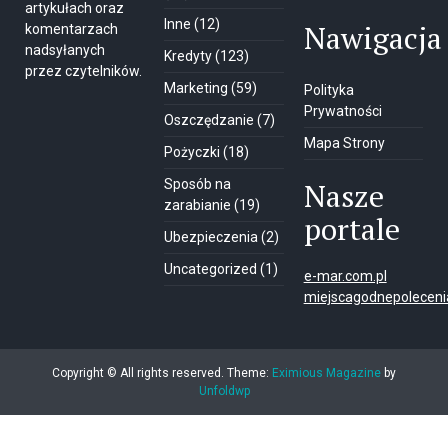
artykułach oraz
Inne
(12)
Nawigacja
komentarzach
nadsyłanych
Kredyty
(123)
przez czytelników.
Marketing
(59)
Polityka
Prywatności
Oszczędzanie
(7)
Mapa Strony
Pożyczki
(18)
Sposób na
Nasze
zarabianie
(19)
portale
Ubezpieczenia
(2)
Uncategorized
(1)
e-mar.com.pl
miejscagodnepolecenia
Copyright © All rights reserved.
Theme:
Eximious Magazine
by
Unfoldwp