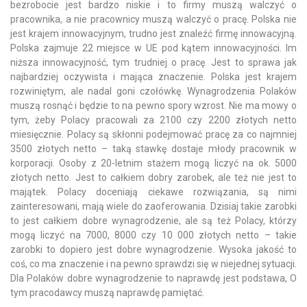
bezrobocie jest bardzo niskie i to firmy muszą walczyć o
pracownika, a nie pracownicy muszą walczyć o pracę. Polska nie
jest krajem innowacyjnym, trudno jest znaleźć firmę innowacyjną.
Polska zajmuje 22 miejsce w UE pod kątem innowacyjności. Im
niższa innowacyjność, tym trudniej o pracę. Jest to sprawa jak
najbardziej oczywista i mająca znaczenie. Polska jest krajem
rozwiniętym, ale nadal goni czołówkę. Wynagrodzenia Polaków
muszą rosnąć i będzie to na pewno spory wzrost. Nie ma mowy o
tym, żeby Polacy pracowali za 2100 czy 2200 złotych netto
miesięcznie. Polacy są skłonni podejmować pracę za co najmniej
3500 złotych netto – taką stawkę dostaje młody pracownik w
korporacji. Osoby z 20-letnim stażem mogą liczyć na ok. 5000
złotych netto. Jest to całkiem dobry zarobek, ale też nie jest to
majątek. Polacy doceniają ciekawe rozwiązania, są nimi
zainteresowani, mają wiele do zaoferowania. Dzisiaj takie zarobki
to jest całkiem dobre wynagrodzenie, ale są też Polacy, którzy
mogą liczyć na 7000, 8000 czy 10 000 złotych netto – takie
zarobki to dopiero jest dobre wynagrodzenie. Wysoka jakość to
coś, co ma znaczenie i na pewno sprawdzi się w niejednej sytuacji.
Dla Polaków dobre wynagrodzenie to naprawdę jest podstawa, O
tym pracodawcy muszą naprawdę pamiętać.