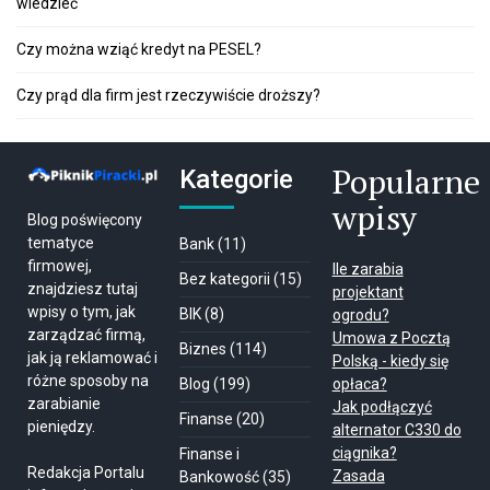
wiedzieć
Czy można wziąć kredyt na PESEL?
Czy prąd dla firm jest rzeczywiście droższy?
Popularne
Kategorie
wpisy
Blog poświęcony
tematyce
Bank
(11)
firmowej,
Ile zarabia
Bez kategorii
(15)
znajdziesz tutaj
projektant
wpisy o tym, jak
BIK
(8)
ogrodu?
zarządzać firmą,
Umowa z Pocztą
Biznes
(114)
jak ją reklamować i
Polską - kiedy się
różne sposoby na
Blog
(199)
opłaca?
zarabianie
Jak podłączyć
Finanse
(20)
pieniędzy.
alternator C330 do
ciągnika?
Finanse i
Redakcja Portalu
Zasada
Bankowość
(35)