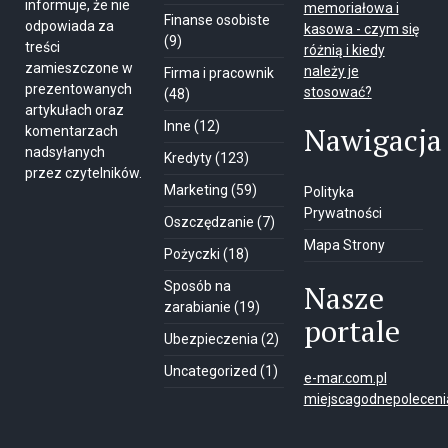
informuje, że nie
memoriałowa i
Finanse osobiste
odpowiada za
kasowa - czym się
(9)
treści
różnią i kiedy
zamieszczone w
należy je
Firma i pracownik
prezentowanych
stosować?
(48)
artykułach oraz
Inne
(12)
Nawigacja
komentarzach
nadsyłanych
Kredyty
(123)
przez czytelników.
Marketing
(59)
Polityka
Prywatności
Oszczędzanie
(7)
Mapa Strony
Pożyczki
(18)
Sposób na
Nasze
zarabianie
(19)
portale
Ubezpieczenia
(2)
Uncategorized
(1)
e-mar.com.pl
miejscagodnepolecenia