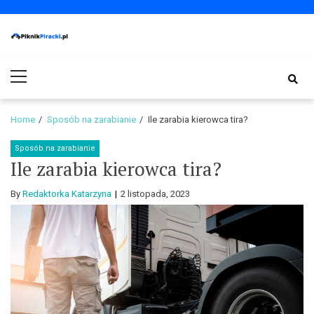
Skip
Skip
to
to
navigation
content
PiknikPiracki.pl
Portal o Finansach | Ciekawostki ze świata biznesu.
Primary
Menu
Home
Sposób na zarabianie
Ile zarabia kierowca tira?
Sposób na zarabianie
Ile zarabia kierowca tira?
By
Redaktorka Katarzyna
2 listopada, 2023