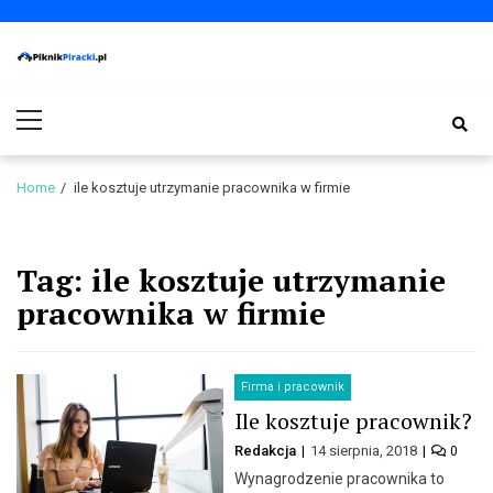
Skip
Skip
to
to
navigation
content
PiknikPiracki.pl
Portal o Finansach | Ciekawostki ze świata biznesu.
Primary
Menu
Home
ile kosztuje utrzymanie pracownika w firmie
Tag:
ile kosztuje utrzymanie
pracownika w firmie
Firma i pracownik
Ile kosztuje pracownik?
Redakcja
14 sierpnia, 2018
0
Wynagrodzenie pracownika to