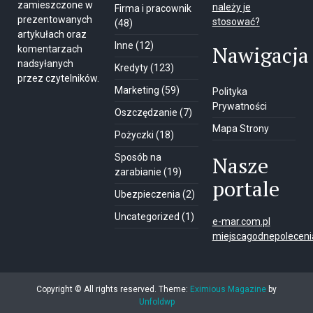
zamieszczone w
należy je
Firma i pracownik
prezentowanych
stosować?
(48)
artykułach oraz
Inne
(12)
Nawigacja
komentarzach
nadsyłanych
Kredyty
(123)
przez czytelników.
Marketing
(59)
Polityka
Prywatności
Oszczędzanie
(7)
Mapa Strony
Pożyczki
(18)
Sposób na
Nasze
zarabianie
(19)
portale
Ubezpieczenia
(2)
Uncategorized
(1)
e-mar.com.pl
miejscagodnepolecenia
Copyright © All rights reserved.
Theme:
Eximious Magazine
by
Unfoldwp