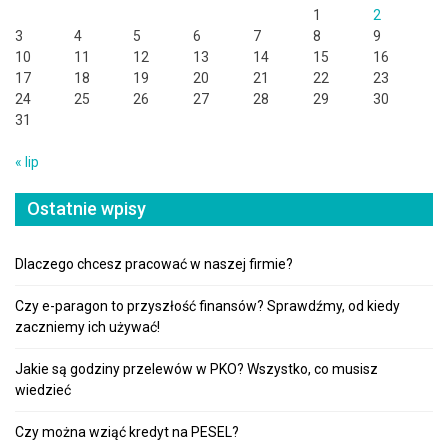
1
2
3
4
5
6
7
8
9
10
11
12
13
14
15
16
17
18
19
20
21
22
23
24
25
26
27
28
29
30
31
« lip
Ostatnie wpisy
Dlaczego chcesz pracować w naszej firmie?
Czy e-paragon to przyszłość finansów? Sprawdźmy, od kiedy
zaczniemy ich używać!
Jakie są godziny przelewów w PKO? Wszystko, co musisz
wiedzieć
Czy można wziąć kredyt na PESEL?