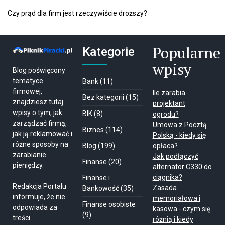
Czy prąd dla firm jest rzeczywiście droższy?
Popularne
Kategorie
wpisy
Blog poświęcony
tematyce
Bank
(11)
firmowej,
Ile zarabia
Bez kategorii
(15)
znajdziesz tutaj
projektant
wpisy o tym, jak
BIK
(8)
ogrodu?
zarządzać firmą,
Umowa z Pocztą
Biznes
(114)
jak ją reklamować i
Polską - kiedy się
różne sposoby na
Blog
(199)
opłaca?
zarabianie
Jak podłączyć
Finanse
(20)
pieniędzy.
alternator C330 do
ciągnika?
Finanse i
Redakcja Portalu
Zasada
Bankowość
(35)
informuje, że nie
memoriałowa i
Finanse osobiste
odpowiada za
kasowa - czym się
(9)
treści
różnią i kiedy