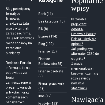
Popularne
wpisy
Blog poświęcony
tematyce
Bank
(11)
firmowej,
Ile zarabia
Bez kategorii
(15)
znajdziesz tutaj
projektant
wpisy o tym, jak
BIK
(8)
ogrodu?
zarządzać firmą,
Umowa z Pocztą
Biznes
(114)
jak ją reklamować i
Polską - kiedy się
różne sposoby na
Blog
(199)
opłaca?
zarabianie
Jak podłączyć
Finanse
(20)
pieniędzy.
alternator C330 do
ciągnika?
Finanse i
Redakcja Portalu
Zasada
Bankowość
(35)
informuje, że nie
memoriałowa i
Finanse osobiste
odpowiada za
kasowa - czym się
(9)
treści
różnią i kiedy
zamieszczone w
należy je
Firma i pracownik
prezentowanych
stosować?
(48)
artykułach oraz
Inne
(12)
Nawigacja
komentarzach
nadsyłanych
Kredyty
(123)