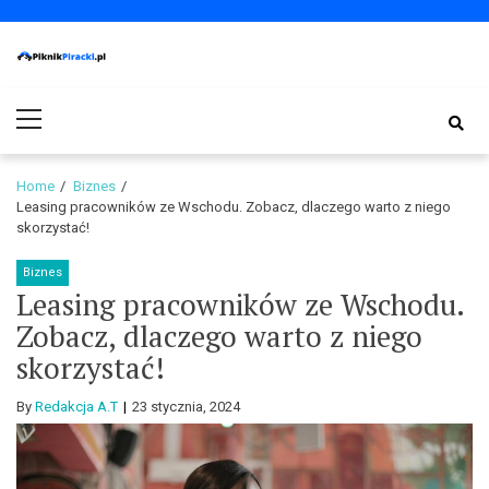
Skip
Skip
to
to
navigation
content
PiknikPiracki.pl
Portal o Finansach | Ciekawostki ze świata biznesu.
Primary
Menu
Home
Biznes
Leasing pracowników ze Wschodu. Zobacz, dlaczego warto z niego
skorzystać!
Biznes
Leasing pracowników ze Wschodu.
Zobacz, dlaczego warto z niego
skorzystać!
By
Redakcja A.T
23 stycznia, 2024