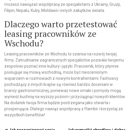
możesz nawiązać współpracę ze specjalistami z Ukrainy, Gruzji,
Filipin, Nepalu, Kuby, Mołdawii i innych zakątków świata.
Dlaczego warto przetestować
leasing pracowników ze
Wschodu?
Leasing pracowników ze Wschodu to szansa na rozwój twojej
firmy. Zatrudnianie zagranicznych specjalistów pozwala twojemu
zespołowi poznać inne kultury i języki. Pracownik, który płynnie
posługuje się mową wschodnią, może być nieocenionym
wsparciem w rozmowach z nowymi kontrahentami. Fachowcy
pochodzący z innych krajów są również bardzo doceniani w
branży gastronomicznej, ponieważ nowe smaki i pomysły mogą
wynieść kuchnię na wyższy poziom i przyciągnąć nowych klientów.
Na dodatek twoja firma będzie postrzegana jako otwarta i
prosperująca. Dlatego nawiąż współpracę z Flambir i korzystaj ze
wszystkich benefitów!
Jak zorganizować sesję
Jak wymyślić chwytliwą i dobrą