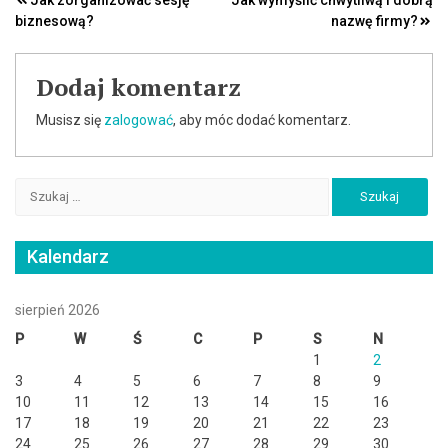
Nawigacja
biznesową?
nazwę firmy?
wpisu
Dodaj komentarz
Musisz się
zalogować
, aby móc dodać komentarz.
Szukaj:
Kalendarz
sierpień 2026
P
W
Ś
C
P
S
N
1
2
3
4
5
6
7
8
9
10
11
12
13
14
15
16
17
18
19
20
21
22
23
24
25
26
27
28
29
30