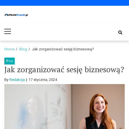
Skip
Skip
to
to
navigation
content
PiknikPiracki.pl
Portal o Finansach | Ciekawostki ze świata biznesu.
Primary
Menu
Home
Blog
Jak zorganizować sesję biznesową?
Blog
Jak zorganizować sesję biznesową?
By
Redakcja
17 stycznia, 2024