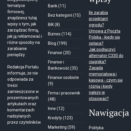
tematyce
Bank
(11)
firmowej,
Ile zarabia
Bez kategorii
(15)
znajdziesz tutaj
projektant
wpisy o tym, jak
BIK
(8)
ogrodu?
zarządzać firmą,
Umowa z Pocztą
Biznes
(114)
jak ją reklamować i
Polską - kiedy się
różne sposoby na
Blog
(199)
opłaca?
zarabianie
Jak podłączyć
Finanse
(20)
pieniędzy.
alternator C330 do
ciągnika?
Finanse i
Redakcja Portalu
Zasada
Bankowość
(35)
informuje, że nie
memoriałowa i
Finanse osobiste
odpowiada za
kasowa - czym się
(9)
treści
różnią i kiedy
zamieszczone w
należy je
Firma i pracownik
prezentowanych
stosować?
(48)
artykułach oraz
Inne
(12)
Nawigacja
komentarzach
nadsyłanych
Kredyty
(123)
przez czytelników.
Marketing
(59)
Polityka