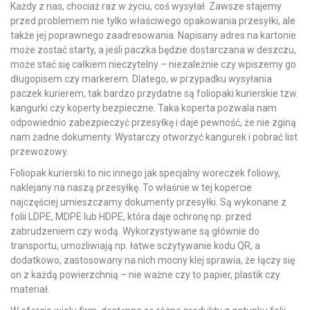
Każdy z nas, chociaż raz w życiu, coś wysyłał. Zawsze stajemy
przed problemem nie tylko właściwego opakowania przesyłki, ale
także jej poprawnego zaadresowania. Napisany adres na kartonie
może zostać starty, a jeśli paczka będzie dostarczana w deszczu,
może stać się całkiem nieczytelny – niezależnie czy wpiszemy go
długopisem czy markerem. Dlatego, w przypadku wysyłania
paczek kurierem, tak bardzo przydatne są foliopaki kurierskie tzw.
kangurki czy koperty bezpieczne. Taka koperta pozwala nam
odpowiednio zabezpieczyć przesyłkę i daje pewność, że nie zginą
nam żadne dokumenty. Wystarczy otworzyć kangurek i pobrać list
przewozowy.
Foliopak kurierski to nic innego jak specjalny woreczek foliowy,
naklejany na naszą przesyłkę. To właśnie w tej kopercie
najczęściej umieszczamy dokumenty przesyłki. Są wykonane z
folii LDPE, MDPE lub HDPE, która daje ochronę np. przed
zabrudzeniem czy wodą. Wykorzystywane są głównie do
transportu, umożliwiają np. łatwe sczytywanie kodu QR, a
dodatkowo, zastosowany na nich mocny klej sprawia, że łączy się
on z każdą powierzchnią – nie ważne czy to papier, plastik czy
materiał.