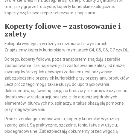
W ofercie wielu firm, dostępne są różne produkty z gatunku folii
m.in. przylgi przeźroczyste, koperty kurierskie ekologiczne,
koperty częściowo nieprzeźroczyste z napisami.
Koperty foliowe – zastosowanie i
zalety
Foliopaki występują w różnych rozmiarach i wymiarach.
Znajdziemy koperty kurierskie w rozmiarach C4, C5, C6, C7 czy DL.
Do tego, koperty foliowe, poza transportem znajdują szerokie
zastosowanie. Tak naprawdę ich zastosowanie zależy od naszej
inwencji twórczej. Ich głównym zadaniem jest oczywiście
zabezpieczenie przesyłek kurierskich przy przesyłaniu produktów.
Lecz prócz tego mogą także służyć do uporządkowania
dokumentów, są świetną opcją na broszury reklamowe czy menu
dodatkowe w restauracji, posłużą ci do organizacji drobnych
elementów biurowych np. spinaczy, a także okażą się pomocne
przy magazynowaniu.
Prócz szerokiego zastosowania, koperty kurierskie wykazują
szereg zalet. Są praktyczne, szczelne, tanie, łatwe w użyciu,
biodegradowalne. Zabezpieczają dokumenty przed wilgocią i