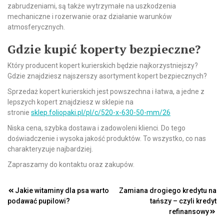
zabrudzeniami, są także wytrzymałe na uszkodzenia
mechaniczne i rozerwanie oraz działanie warunków
atmosferycznych.
Gdzie kupić koperty bezpieczne?
Który producent kopert kurierskich będzie najkorzystniejszy?
Gdzie znajdziesz najszerszy asortyment kopert bezpiecznych?
Sprzedaż kopert kurierskich jest powszechna i łatwa, a jedne z
lepszych kopert znajdziesz w sklepie na
stronie
sklep.foliopaki.pl/pl/c/520-x-630-50-mm/26
Niska cena, szybka dostawa i zadowoleni klienci. Do tego
doświadczenie i wysoka jakość produktów. To wszystko, co nas
charakteryzuje najbardziej.
Zapraszamy do kontaktu oraz zakupów.
Nawigacja
Jakie witaminy dla psa warto
Zamiana drogiego kredytu na
podawać pupilowi?
tańszy – czyli kredyt
wpisu
refinansowy