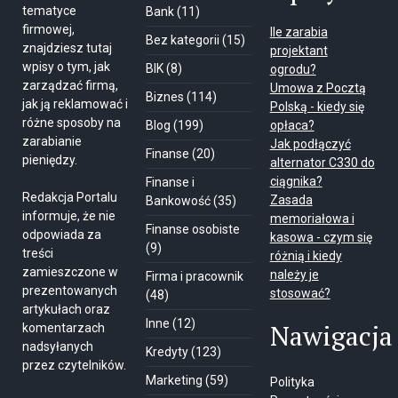
tematyce
Bank
(11)
firmowej,
Ile zarabia
Bez kategorii
(15)
znajdziesz tutaj
projektant
wpisy o tym, jak
BIK
(8)
ogrodu?
zarządzać firmą,
Umowa z Pocztą
Biznes
(114)
jak ją reklamować i
Polską - kiedy się
różne sposoby na
Blog
(199)
opłaca?
zarabianie
Jak podłączyć
Finanse
(20)
pieniędzy.
alternator C330 do
ciągnika?
Finanse i
Redakcja Portalu
Zasada
Bankowość
(35)
informuje, że nie
memoriałowa i
Finanse osobiste
odpowiada za
kasowa - czym się
(9)
treści
różnią i kiedy
zamieszczone w
należy je
Firma i pracownik
prezentowanych
stosować?
(48)
artykułach oraz
Inne
(12)
Nawigacja
komentarzach
nadsyłanych
Kredyty
(123)
przez czytelników.
Marketing
(59)
Polityka