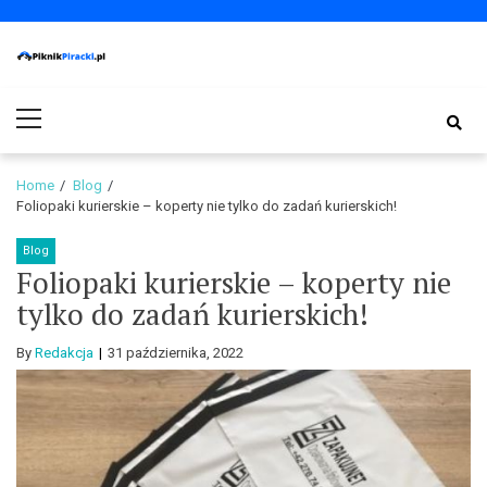
Skip
Skip
to
to
navigation
content
PiknikPiracki.pl
Portal o Finansach | Ciekawostki ze świata biznesu.
Primary
Menu
Home
Blog
Foliopaki kurierskie – koperty nie tylko do zadań kurierskich!
Blog
Foliopaki kurierskie – koperty nie
tylko do zadań kurierskich!
By
Redakcja
31 października, 2022