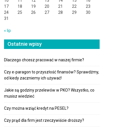
10
11
12
13
14
15
16
17
18
19
20
21
22
23
24
25
26
27
28
29
30
31
« lip
Ostatnie wpisy
Dlaczego chcesz pracować w naszej firmie?
Czy e-paragon to przyszłość finansów? Sprawdźmy,
od kiedy zaczniemy ich używać!
Jakie są godziny przelewów w PKO? Wszystko, co
musisz wiedzieć
Czy można wziąć kredyt na PESEL?
Czy prąd dla firm jest rzeczywiście droższy?