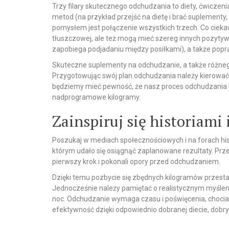
Trzy filary skutecznego odchudzania to diety, ćwiczeni
metod (na przykład przejść na dietę i brać suplementy
pomysłem jest połączenie wszystkich trzech. Co ciekaw
tłuszczowej, ale też mogą mieć szereg innych pozytyw
zapobiega podjadaniu między posiłkami), a także pop
Skuteczne suplementy na odchudzanie, a także różnego
Przygotowując swój plan odchudzania należy kierować 
będziemy mieć pewność, że nasz proces odchudzania b
nadprogramowe kilogramy.
Zainspiruj się historiami
Poszukaj w mediach społecznościowych i na forach hist
którym udało się osiągnąć zaplanowane rezultaty. Przeczy
pierwszy krok i pokonali opory przed odchudzaniem.
Dzięki temu pozbycie się zbędnych kilogramów przestan
Jednocześnie należy pamiętać o realistycznym myśleniu
noc. Odchudzanie wymaga czasu i poświęcenia, chocia
efektywność dzięki odpowiednio dobranej diecie, do