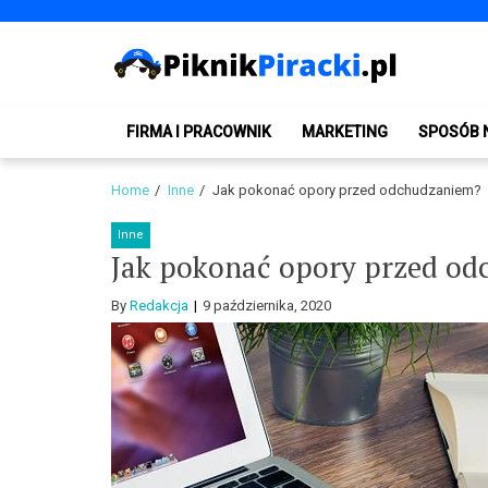
Skip
Skip
to
to
navigation
content
PiknikPiracki.pl
Portal o Finansach | Ciekawostki ze świata biznesu.
FIRMA I PRACOWNIK
MARKETING
SPOSÓB 
Home
Inne
Jak pokonać opory przed odchudzaniem?
Inne
Jak pokonać opory przed o
By
Redakcja
9 października, 2020