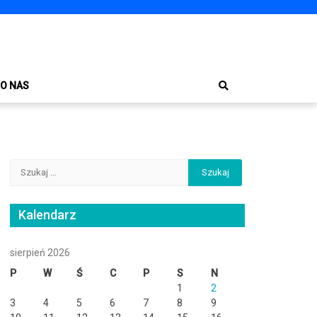
O NAS
Szukaj:
Kalendarz
sierpień 2026
P
W
Ś
C
P
S
N
1
2
3
4
5
6
7
8
9