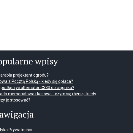
opularne wpisy
 zarabia projektant ogrodu?
wa z Pocztą Polską - kiedy się opłaca?
 podłączyć alternator C330 do ciągnika?
ada memoriałowa i kasowa - czym się różnią i kiedy
eży je stosować?
awigacja
ityka Prywatności