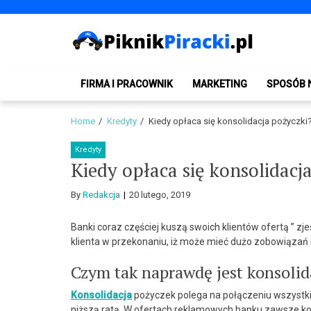
Skip
Skip
to
to
navigation
content
PiknikPiracki.pl
Portal o Finansach | Ciekawostki ze świata biznesu.
FIRMA I PRACOWNIK
MARKETING
SPOSÓB 
Home
Kredyty
Kiedy opłaca się konsolidacja pożyczki
Kredyty
Kiedy opłaca się konsolidacj
By
Redakcja
20 lutego, 2019
Banki coraz częściej kuszą swoich klientów ofertą ” zjeś
klienta w przekonaniu, iż może mieć dużo zobowiązań i
Czym tak naprawdę jest konsolid
Konsolidacja
pożyczek polega na połączeniu wszystkic
niższą ratą. W ofertach reklamowych banku zawsze kons