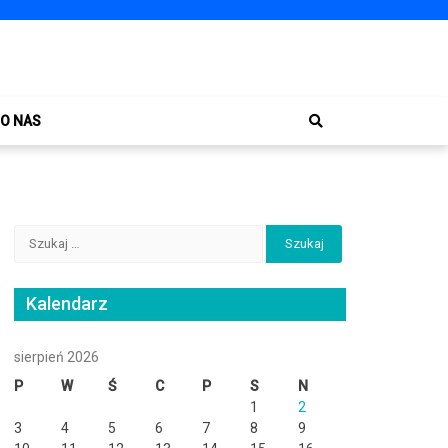
O NAS
Szukaj:
Kalendarz
sierpień 2026
P
W
Ś
C
P
S
N
1
2
3
4
5
6
7
8
9