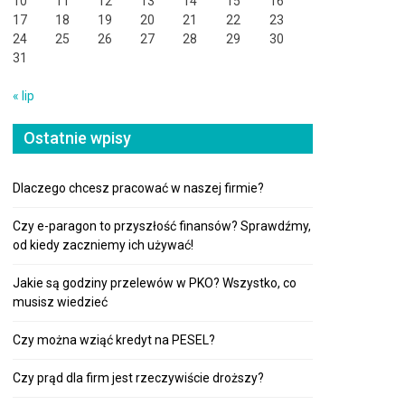
10
11
12
13
14
15
16
17
18
19
20
21
22
23
24
25
26
27
28
29
30
31
« lip
Ostatnie wpisy
Dlaczego chcesz pracować w naszej firmie?
Czy e-paragon to przyszłość finansów? Sprawdźmy,
od kiedy zaczniemy ich używać!
Jakie są godziny przelewów w PKO? Wszystko, co
musisz wiedzieć
Czy można wziąć kredyt na PESEL?
Czy prąd dla firm jest rzeczywiście droższy?