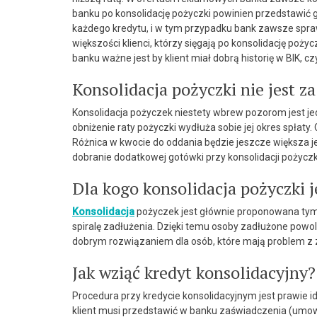
banku po konsolidację pożyczki powinien przedstawić gd
każdego kredytu, i w tym przypadku bank zawsze spra
większości klienci, którzy sięgają po konsolidację poż
banku ważne jest by klient miał dobrą historię w BIK, cz
Konsolidacja pożyczki nie jest z
Konsolidacja pożyczek niestety wbrew pozorom jest je
obniżenie raty pożyczki wydłuża sobie jej okres spłat
Różnica w kwocie do oddania będzie jeszcze większa je
dobranie dodatkowej gotówki przy konsolidacji pożyczki 
Dla kogo konsolidacja pożyczki 
Konsolidacja
pożyczek jest głównie proponowana tym 
spiralę zadłużenia. Dzięki temu osoby zadłużone powo
dobrym rozwiązaniem dla osób, które mają problem z 
Jak wziąć kredyt konsolidacyjny?
Procedura przy kredycie konsolidacyjnym jest prawie i
klient musi przedstawić w banku zaświadczenia (umow