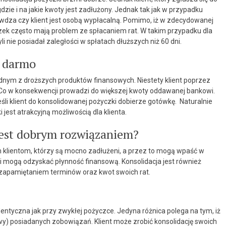
zie i na jakie kwoty jest zadłużony. Jednak tak jak w przypadku
wdza czy klient jest osobą wypłacalną. Pomimo, iż w zdecydowanej
yczek często mają problem ze spłacaniem rat. W takim przypadku dla
yli nie posiadał zaległości w spłatach dłuższych niż 60 dni.
a darmo
dnym z droższych produktów finansowych. Niestety klient poprzez
y. Co w konsekwencji prowadzi do większej kwoty oddawanej bankowi.
śli klient do konsolidowanej pożyczki dobierze gotówkę. Naturalnie
jest atrakcyjną możliwością dla klienta.
jest dobrym rozwiązaniem?
klientom, którzy są mocno zadłużeni, a przez to mogą wpaść w
li mogą odzyskać płynność finansową. Konsolidacja jest również
zapamiętaniem terminów oraz kwot swoich rat.
dentyczna jak przy zwykłej pożyczce. Jedyna różnica polega na tym, iż
y) posiadanych zobowiązań. Klient może zrobić konsolidację swoich