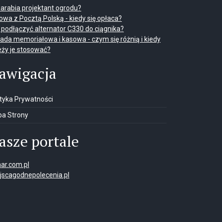
 zarabia projektant ogrodu?
wa z Pocztą Polską - kiedy się opłaca?
 podłączyć alternator C330 do ciągnika?
ada memoriałowa i kasowa - czym się różnią i kiedy
eży je stosować?
awigacja
ityka Prywatności
a Strony
asze portale
ar.com.pl
jscagodnepolecenia.pl