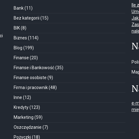
Ile
Bank
(11)
Umo
Bez kategorii
(15)
Jak
Zas
BIK
(8)
nal
ci
Biznes
(114)
N
Blog
(199)
Finanse
(20)
Pol
Finanse i Bankowość
(35)
Map
Finanse osobiste
(9)
N
Firma i pracownik
(48)
Inne
(12)
e-m
Kredyty
(123)
mie
Marketing
(59)
Oszczędzanie
(7)
Pożyczki
(18)