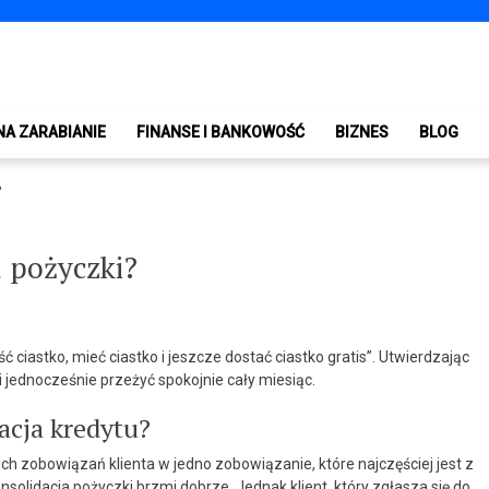
NA ZARABIANIE
FINANSE I BANKOWOŚĆ
BIZNES
BLOG
?
a pożyczki?
ć ciastko, mieć ciastko i jeszcze dostać ciastko gratis”. Utwierdzając
 jednocześnie przeżyć spokojnie cały miesiąc.
acja kredytu?
h zobowiązań klienta w jedno zobowiązanie, które najczęściej jest z
olidacja pożyczki brzmi dobrze. Jednak klient, który zgłasza się do