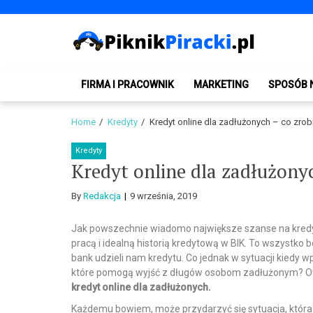
Skip
Skip
to
to
navigation
content
PiknikPiracki.pl
Portal o Finansach | Ciekawostki ze świata biznesu.
FIRMA I PRACOWNIK
MARKETING
SPOSÓB 
Home
Kredyty
Kredyt online dla zadłużonych – co zrob
Kredyty
Kredyt online dla zadłużonyc
By
Redakcja
9 września, 2019
Jak powszechnie wiadomo największe szanse na kredyt
pracą i idealną historią kredytową w BIK. To wszystko
bank udzieli nam kredytu. Co jednak w sytuacji kiedy
które pomogą wyjść z długów osobom zadłużonym? Owsz
kredyt online dla zadłużonych.
Każdemu bowiem, może przydarzyć się sytuacja, która n