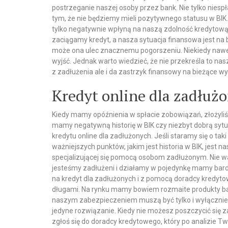
postrzeganie naszej osoby przez bank. Nie tylko niesp
tym, że nie będziemy mieli pozytywnego statusu w BIK.
tylko negatywnie wpłyną na naszą zdolność kredytową 
zaciągamy kredyt, a nasza sytuacja finansowa jest na
może ona ulec znacznemu pogorszeniu. Niekiedy nawet 
wyjść. Jednak warto wiedzieć, że nie przekreśla to na
z zadłużenia ale i da zastrzyk finansowy na bieżące 
Kredyt online dla zadłuż
Kiedy mamy opóźnienia w spłacie zobowiązań, złożyliś
mamy negatywną historię w BIK czy niezbyt dobrą syt
kredytu online dla zadłużonych. Jeśli staramy się o ta
ważniejszych punktów, jakim jest historia w BIK, jest n
specjalizującej się pomocą osobom zadłużonym. Nie wa
jesteśmy zadłużeni i działamy w pojedynkę mamy bard
na kredyt dla zadłużonych i z pomocą doradcy kredyt
długami. Na rynku mamy bowiem rozmaite produkty ba
naszym zabezpieczeniem muszą być tylko i wyłącznie na
jedyne rozwiązanie. Kiedy nie możesz poszczycić się za
zgłoś się do doradcy kredytowego, który po analizie Tw