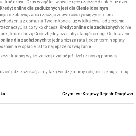
e trać czasu. Czas wziąć los w swoje ręce i zacząć działać już dziś.
Kredyt online dla zadłużonych jest dla Cienie idealnym
ejsze zobowiązania i zacząć znowu cieszyć się życiem bez
chodzenia z domu na Twoim koncie już w kilka chwil od złożenia
rzeznaczyć na co tylko chcesz.
Kredyt online dla zadłużonych
to nie
rodki, które dadzą Ci niezbędny czas aby stanąć na nogi. Od teraz nie
 online dla zadłużonych
to jedna niższa rata i jeden termin spłaty.
óźnienia w spłacie rat to najlepsze rozwiązanie.
zcze trudniej wyjść. zacznij działać już dziś i z naszą pomocą
iedzieć gdzie szukać, a my taką wiedzę mamy i chętnie się nią z Tobą
oku
Czym jest Krajowy Rejestr Długów