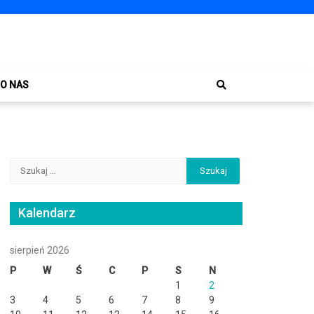
O NAS
Szukaj:
Kalendarz
sierpień 2026
P
W
Ś
C
P
S
N
1
2
3
4
5
6
7
8
9