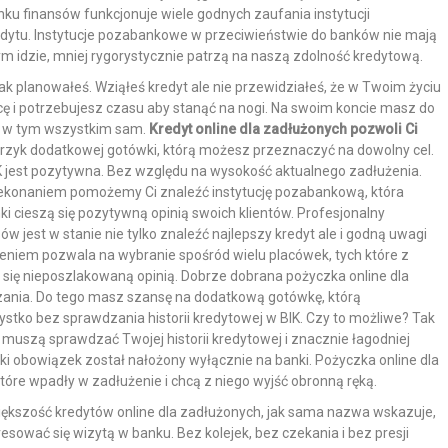
nku finansów funkcjonuje wiele godnych zaufania instytucji
edytu. Instytucje pozabankowe w przeciwieństwie do banków nie mają
ym idzie, mniej rygorystycznie patrzą na naszą zdolność kredytową.
 jak planowałeś. Wziąłeś kredyt ale nie przewidziałeś, że w Twoim życiu
acę i potrzebujesz czasu aby stanąć na nogi. Na swoim koncie masz do
eś w tym wszystkim sam.
Kredyt online dla zadłużonych pozwoli Ci
trzyk dodatkowej gotówki, którą możesz przeznaczyć na dowolny cel.
IK jest pozytywna. Bez względu na wysokość aktualnego zadłużenia.
rzekonaniem pomożemy Ci znaleźć instytucję pozabankową, która
anki cieszą się pozytywną opinią swoich klientów. Profesjonalny
sów jest w stanie nie tylko znaleźć najlepszy kredyt ale i godną uwagi
niem pozwala na wybranie spośród wielu placówek, tych które z
 się nieposzlakowaną opinią. Dobrze dobrana pożyczka online dla
zania. Do tego masz szansę na dodatkową gotówkę, którą
stko bez sprawdzania historii kredytowej w BIK. Czy to możliwe? Tak
 muszą sprawdzać Twojej historii kredytowej i znacznie łagodniej
ki obowiązek został nałożony wyłącznie na banki. Pożyczka online dla
óre wpadły w zadłużenie i chcą z niego wyjść obronną ręką.
ększość kredytów online dla zadłużonych, jak sama nazwa wskazuje,
esować się wizytą w banku. Bez kolejek, bez czekania i bez presji