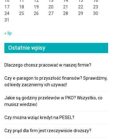
10
11
12
13
14
15
16
17
18
19
20
21
22
23
24
25
26
27
28
29
30
31
« lip
Ostatnie wpisy
Dlaczego chcesz pracować w naszej firmie?
Czy e-paragon to przyszłość finansów? Sprawdźmy,
od kiedy zaczniemy ich używać!
Jakie są godziny przelewów w PKO? Wszystko, co
musisz wiedzieć
Czy można wziąć kredyt na PESEL?
Czy prąd dla firm jest rzeczywiście droższy?