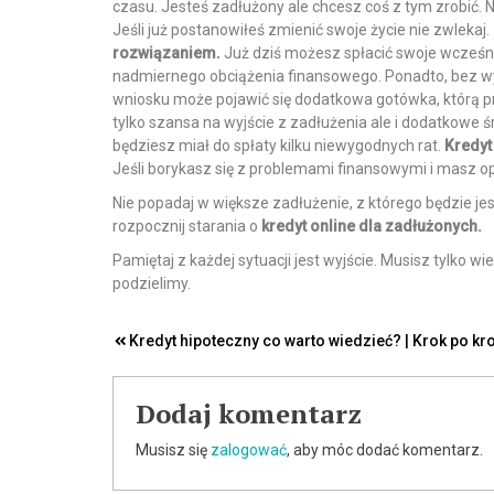
czasu. Jesteś zadłużony ale chcesz coś z tym zrobić. Ni
Jeśli już postanowiłeś zmienić swoje życie nie zwlekaj.
rozwiązaniem.
Już dziś możesz spłacić swoje wcześni
nadmiernego obciążenia finansowego. Ponadto, bez wy
wniosku może pojawić się dodatkowa gotówka, którą p
tylko szansa na wyjście z zadłużenia ale i dodatkowe ś
będziesz miał do spłaty kilku niewygodnych rat.
Kredyt
Jeśli borykasz się z problemami finansowymi i masz op
Nie popadaj w większe zadłużenie, z którego będzie jes
rozpocznij starania o
kredyt online dla zadłużonych.
Pamiętaj z każdej sytuacji jest wyjście. Musisz tylko w
podzielimy.
Nawigacja
Kredyt hipoteczny co warto wiedzieć? | Krok po kr
wpisu
Dodaj komentarz
Musisz się
zalogować
, aby móc dodać komentarz.