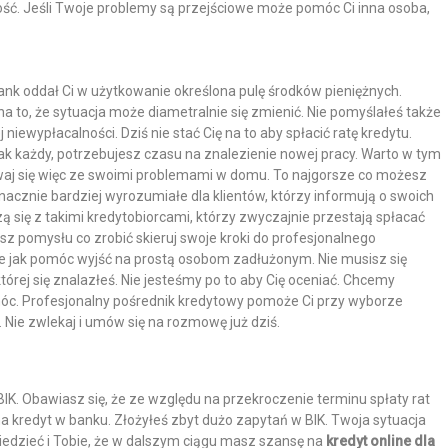
ć. Jeśli Twoje problemy są przejściowe może pomóc Ci inna osoba,
bank oddał Ci w użytkowanie określona pulę środków pieniężnych.
 na to, że sytuacja może diametralnie się zmienić. Nie pomyślałeś także
iewypłacalności. Dziś nie stać Cię na to aby spłacić ratę kredytu.
 jak każdy, potrzebujesz czasu na znalezienie nowej pracy. Warto w tym
owaj się więc ze swoimi problemami w domu. To najgorsze co możesz
znacznie bardziej wyrozumiałe dla klientów, którzy informują o swoich
 się z takimi kredytobiorcami, którzy zwyczajnie przestają spłacać
masz pomysłu co zrobić skieruj swoje kroki do profesjonalnego
ie jak pomóc wyjść na prostą osobom zadłużonym. Nie musisz się
tórej się znalazłeś. Nie jesteśmy po to aby Cię oceniać. Chcemy
óc. Profesjonalny pośrednik kredytowy pomoże Ci przy wyborze
. Nie zwlekaj i umów się na rozmowę już dziś.
BIK. Obawiasz się, że ze względu na przekroczenie terminu spłaty rat
 kredyt w banku. Złożyłeś zbyt dużo zapytań w BIK. Twoja sytuacja
edzieć i Tobie, że w dalszym ciągu masz szansę na
kredyt online dla