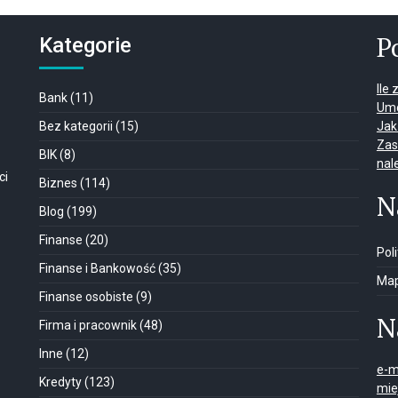
P
Kategorie
Ile
Bank
(11)
Umo
Bez kategorii
(15)
Jak
Zas
BIK
(8)
nal
ci
Biznes
(114)
N
Blog
(199)
Finanse
(20)
Pol
Finanse i Bankowość
(35)
Map
Finanse osobiste
(9)
N
Firma i pracownik
(48)
Inne
(12)
e-m
Kredyty
(123)
mie