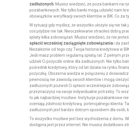
zadłużonych
. Musisz wiedzieć, ze poza bankami na ry
pozabankowych. Nie tylko banki mogą udzielić nam kr
obowiązków weryfikacji swoich klientów w BIK. Co za t
W sytuacji gdy myślisz, że wszystko ułożyło się nie tak
coś pójdzie nie tak. Nieoczekiwanie straciłeś dobrą pr
spłaty kilka zobowiązań. Musisz wiedzieć, że nie jest
spłacić wcześniej zaciągnięte zobowiązania
i da zas
Niezależnie od tego czy Twoja historia kredytowa w B
Jeśli masz problem regularną spłatą rat. Z pełnym p
udzieli Ci pożyczki online dla zadłużonych. Nie tylko b
pośrednik kredytowy, który od lat działa na rynku finan
pożyczkę. Obszerna wiedza w połączeniu z doświadcze
pewnością nie zawiodą swoich klientów i mogą cieszyć
zadłużonych pozwoli Ci spłacić wcześniejsze zobowią
przeznaczysz na swoje indywidualne potrzeby. To wszy
to jak najbardziej możliwe. Instytucje pozabankowe nie
oceniają zdolność kredytową potencjalnego klienta. Ta
zadłużonych jest bardzo dobrym sposobem dla osób, kt
To wszystko możliwe jest bez wychodzenia z domu. Wi
dostępna jest przez internet. Nie musisz dodatkowo str