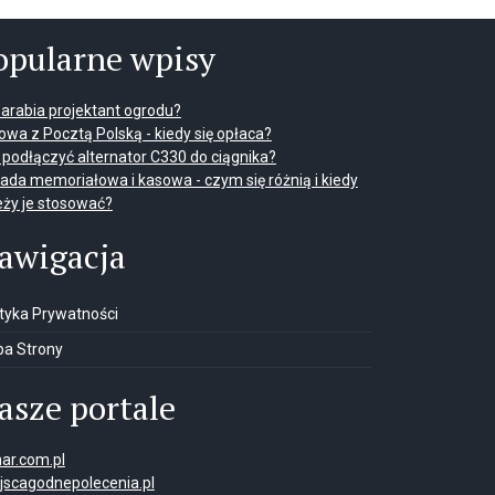
opularne wpisy
 zarabia projektant ogrodu?
wa z Pocztą Polską - kiedy się opłaca?
 podłączyć alternator C330 do ciągnika?
ada memoriałowa i kasowa - czym się różnią i kiedy
eży je stosować?
awigacja
ityka Prywatności
a Strony
asze portale
ar.com.pl
jscagodnepolecenia.pl