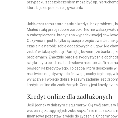
przypadku zabezpieczeniem może być np. nieruchomoś
która będzie pełniła rolę gwaranta.
Jakiś czas temu starałeś się o kredyt i bez problemu, 
Miałeś stałą pracę i dobre zarobki. Nic nie wskazywało
o zabezpieczeniu kredytu na wypadek swojej chwilowej n
Oczywiście, jest to tylko sytuacja przejściowa. Jednak
czasie nie narobić sobie dodatkowych długów. Nie ch
zrobić w takiej sytuacji. Pamiętaj bowiem, że banki są 
problemach. Znacznie bardziej rygorystycznie obchodzą
ratę kredytu bo ich na to chwilowo nie stać. Jeśli nie 
pośrednika kredytowego. To osoba, która doskonale w
martwic o negatywny odbiór swojej osoby i sytuacji, w k
wyłącznie Twojego dobra. Naszym zadanie jest Ci pom
kredytu online dla zadłużonych. Cenny jest każdy dzień
Kredyt online dla zadłużonych
Jeśli jednak w dalszym ciągu martwi Cię twój status w 
wcześniej zaciągniętych zobowiązań nie masz szans na
finansowa pozostawia wiele do życzenia. Chcemy powi