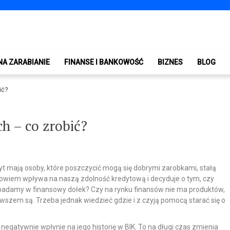
NA ZARABIANIE
FINANSE I BANKOWOŚĆ
BIZNES
BLOG
ić?
h – co zrobić?
 mają osoby, które poszczycić mogą się dobrymi zarobkami, stałą
 bowiem wpływa na naszą zdolność kredytową i decyduje o tym, czy
 wpadamy w finansowy dołek? Czy na rynku finansów nie ma produktów,
em są. Trzeba jednak wiedzieć gdzie i z czyją pomocą starać się o
egatywnie wpłynie na jego historię w BIK. To na długi czas zmienia