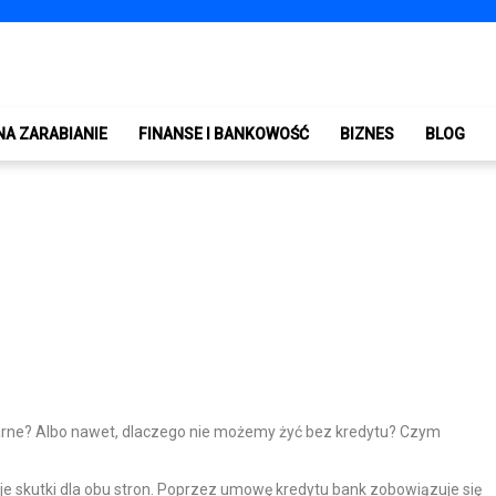
NA ZARABIANIE
FINANSE I BANKOWOŚĆ
BIZNES
BLOG
ularne? Albo nawet, dlaczego nie możemy żyć bez kredytu? Czym
skutki dla obu stron. Poprzez umowę kredytu bank zobowiązuje się