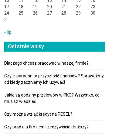
10
11
12
13
14
15
16
17
18
19
20
21
22
23
24
25
26
27
28
29
30
31
« lip
Ostatnie wpisy
Dlaczego chcesz pracować w naszej firmie?
Czy e-paragon to przyszłość finansów? Sprawdźmy,
od kiedy zaczniemy ich używać!
Jakie są godziny przelewów w PKO? Wszystko, co
musisz wiedzieć
Czy można wziąć kredyt na PESEL?
Czy prąd dla firm jest rzeczywiście droższy?