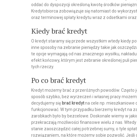
oddać do dyspozycji określoną kwotę środków pieniężny
Kredytobiorca zobowiązuje się natomiast do wykorzys
oraz terminowej spłaty kredytu wraz z odsetkami ora
Kiedy brać kredyt
O kredyt staramy się przede wszystkim wtedy kiedy pot
inne sposoby na zebranie pieniędzy takie jak oszczęd
te opcje wymagają od nas znacznego wysiłku, nakładu p
efekt końcowy, którym jest zebranie określonej puli pie
tych rzeczy.
Po co brać kredyt
Kredyt możemy brać z przeróżnych powodów. Często jes
sposób szybko, bez wyrzeczeń i własnej pracy możemy
decydujemy się
brać kredyt
na cele np. mieszkaniowe c
funkcjonować. W tym przypadku bierzemy kredyt na za
zarobkach było by bezcelowe. Doskonale wiemy w jaki
przekraczają możliwości finansowe wielu z nas. Wted
stanie zaoszczędzić całej potrzebnej sumy, o tyle spła
rozwiązaniem, na które możemy sobie pozwolić. Jeśli c