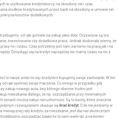
ch w użytkowanie kredytobiorcy, na określony cel i czas.
tania środków kredytowanych przez bank na określony w umowie cel
z pokrycia kosztów dodatkowych.
rzebujemy od ręki gotówki na zakup jakiś dóbr. Oczywiście są tez
zanie, inwestowanie czy dodatkowa praca. Jednak doskonale wiemy, że
racy no i czasu. Czas potrzebny jest nam zarówno na pracę jak i na
niędzy. Decydując się na kredyt najczęściej nie mamy czasu na nic z
t to nasze widzi mi się i kredytem kupujemy swoje zachcianki. W ten
 od ręki spełniać swoje marzenia. Co innego w przypadku gdy
zy zakup nowego auta, bez którego obecnie trudno jest
kup mieszkania dlatego, że np. oszczędzanie przy minimalnych
ch cenach można nabyć nieruchomości. Są to kwoty, które znacznie
y jedynym rozwiązaniem okazuje się
brać kredyt
. O ile nie jesteśmy w
ta miesięcznej raty kredytu za mieszkanie, jest dla nas skutecznym
hcielibyśmy oszczędzać zajęło by to nam wiele lat, a na koniec