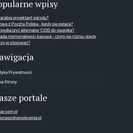
opularne wpisy
 zarabia projektant ogrodu?
wa z Pocztą Polską - kiedy się opłaca?
 podłączyć alternator C330 do ciągnika?
ada memoriałowa i kasowa - czym się różnią i kiedy
eży je stosować?
awigacja
ityka Prywatności
a Strony
asze portale
ar.com.pl
jscagodnepolecenia.pl