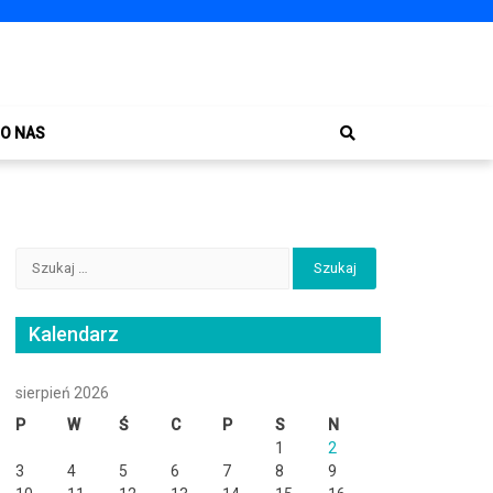
O NAS
Szukaj:
Kalendarz
sierpień 2026
P
W
Ś
C
P
S
N
1
2
3
4
5
6
7
8
9