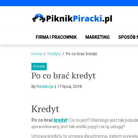
Skip
Skip
to
to
navigation
content
PiknikPiracki.pl
Portal o Finansach | Ciekawostki ze świata biznesu.
FIRMA I PRACOWNIK
MARKETING
SPOSÓB 
Home
Kredyty
Po co brać kredyt
Kredyty
Po co brać kredyt
By
Redakcja
17 lipca, 2018
Kredyt
Po co brać
kredyt
? Co to jest? Dlaczego jest tak pop
spowodowany jest tak wielki popyt na tę usługę?
Umowa kredytu to umowa dwustronna, zatem wywołuje 