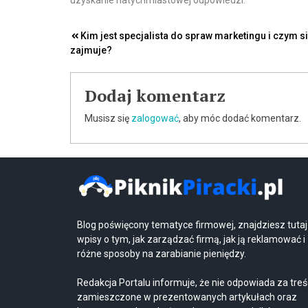
uzyskanie natychmiastowej odpowiedzi.
Nawigacja
Kim jest specjalista do spraw marketingu i czym s
zajmuje?
wpisu
Dodaj komentarz
Musisz się
zalogować
, aby móc dodać komentarz.
Blog poświęcony tematyce firmowej, znajdziesz tutaj
wpisy o tym, jak zarządzać firmą, jak ją reklamować i
różne sposoby na zarabianie pieniędzy.
Redakcja Portalu informuje, że nie odpowiada za treś
zamieszczone w prezentowanych artykułach oraz