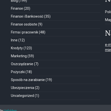
Blog
(199)
Finanse
(20)
Pol
Finanse i Bankowość
(35)
Map
Finanse osobiste
(9)
N
Firma i pracownik
(48)
Inne
(12)
e-m
Kredyty
(123)
mie
Marketing
(59)
Oszczędzanie
(7)
Pożyczki
(18)
Sposób na zarabianie
(19)
Ubezpieczenia
(2)
Uncategorized
(1)
by
Unfoldwp