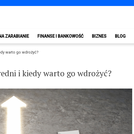
NA ZARABIANIE
FINANSE I BANKOWOŚĆ
BIZNES
BLOG
iedy warto go wdrożyć?
edni i kiedy warto go wdrożyć?