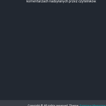
komentarzach nadsyłanych przez czytelników.
Copyright © All rights reserved.
Theme:
Eximious Magazine