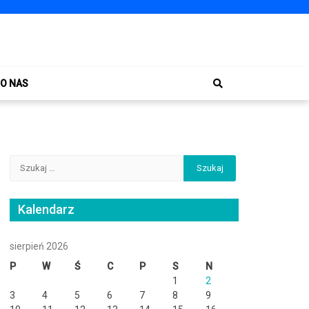
O NAS
Szukaj:
Kalendarz
sierpień 2026
P
W
Ś
C
P
S
N
1
2
3
4
5
6
7
8
9