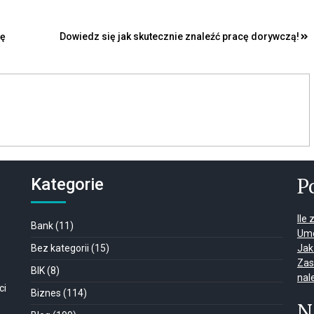
ię
Dowiedz się jak skutecznie znaleźć pracę dorywczą!
P
Kategorie
Ile
Bank
(11)
Umo
Bez kategorii
(15)
Jak
Zas
BIK
(8)
nal
ci
Biznes
(114)
N