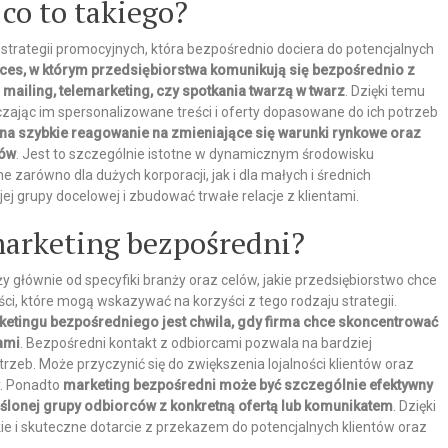
co to takiego?
strategii promocyjnych, która bezpośrednio dociera do potencjalnych
oces, w którym przedsiębiorstwa komunikują się bezpośrednio z
ailing, telemarketing, czy spotkania twarzą w twarz
. Dzięki temu
czając im spersonalizowane treści i oferty dopasowane do ich potrzeb
na szybkie reagowanie na zmieniające się warunki rynkowe oraz
tów
. Jest to szczególnie istotne w dynamicznym środowisku
 zarówno dla dużych korporacji, jak i dla małych i średnich
ej grupy docelowej i zbudować trwałe relacje z klientami.
marketing bezpośredni?
głównie od specyfiki branży oraz celów, jakie przedsiębiorstwo chce
ści, które mogą wskazywać na korzyści z tego rodzaju strategii.
tingu bezpośredniego jest chwila, gdy firma chce skoncentrować
tami
. Bezpośredni kontakt z odbiorcami pozwala na bardziej
trzeb. Może przyczynić się do zwiększenia lojalności klientów oraz
y. Ponadto
marketing bezpośredni może być szczególnie efektywny
eślonej grupy odbiorców z konkretną ofertą lub komunikatem
. Dzięki
e i skuteczne dotarcie z przekazem do potencjalnych klientów oraz