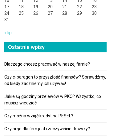
10
11
12
13
14
15
16
17
18
19
20
21
22
23
24
25
26
27
28
29
30
31
« lip
Ostatnie wpisy
Dlaczego chcesz pracować w naszej firmie?
Czy e-paragon to przyszłość finansów? Sprawdźmy,
od kiedy zaczniemy ich używać!
Jakie są godziny przelewów w PKO? Wszystko, co
musisz wiedzieć
Czy można wziąć kredyt na PESEL?
Czy prąd dla firm jest rzeczywiście droższy?