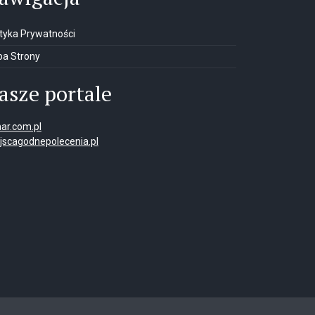
ityka Prywatności
a Strony
asze portale
ar.com.pl
jscagodnepolecenia.pl