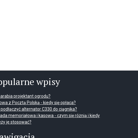
opularne wpisy
 zarabia projektant ogrodu?
wa z Pocztą Polską - kiedy się opłaca?
 podłączyć alternator C330 do ciągnika?
ada memoriałowa i kasowa - czym się różnią i kiedy
eży je stosować?
awigacja