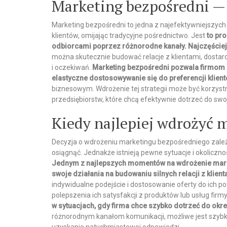
Marketing bezpośredni — 
Marketing bezpośredni to jedna z najefektywniejszych 
klientów, omijając tradycyjne pośrednictwo. Jest
to pr
odbiorcami poprzez różnorodne kanały. Najczęściej m
można skutecznie budować relacje z klientami, dostar
i oczekiwań.
Marketing bezpośredni pozwala firmom 
elastyczne dostosowywanie się do preferencji klien
biznesowym. Wdrożenie tej strategii może być korzystne
przedsiębiorstw, które chcą efektywnie dotrzeć do swoj
Kiedy najlepiej wdrożyć 
Decyzja o wdrożeniu marketingu bezpośredniego zależy 
osiągnąć. Jednakże istnieją pewne sytuacje i okoliczno
Jednym z najlepszych momentów na wdrożenie marke
swoje działania na budowaniu silnych relacji z klien
indywidualne podejście i dostosowanie oferty do ich po
polepszenia ich satysfakcji z produktów lub usług firm
w sytuacjach, gdy firma chce szybko dotrzeć do okr
różnorodnym kanałom komunikacji, możliwe jest szybki