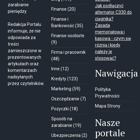
zarabianie
Jak podłączyć
Finanse
(20)
pieniędzy.
alternator C330 do
ciągnika?
Finanse i
Redakcja Portalu
Zasada
Bankowość
(35)
informuje, że nie
memoriałowa i
Finanse osobiste
odpowiada za
kasowa - czym się
(9)
treści
różnią i kiedy
zamieszczone w
należy je
Firma i pracownik
prezentowanych
stosować?
(48)
artykułach oraz
Inne
(12)
Nawigacja
komentarzach
nadsyłanych
Kredyty
(123)
przez czytelników.
Marketing
(59)
Polityka
Prywatności
Oszczędzanie
(7)
Mapa Strony
Pożyczki
(18)
Sposób na
Nasze
zarabianie
(19)
portale
Ubezpieczenia
(2)