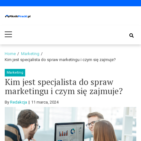
Skip
Skip
to
to
navigation
content
PiknikPiracki.pl
Portal o Finansach | Ciekawostki ze świata biznesu.
Primary
Menu
Home
Marketing
Kim jest specjalista do spraw marketingu i czym się zajmuje?
Marketing
Kim jest specjalista do spraw
marketingu i czym się zajmuje?
By
Redakcja
11 marca, 2024