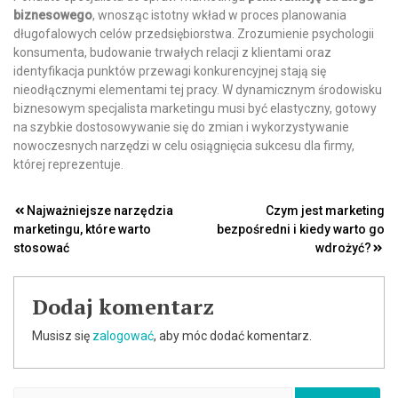
biznesowego
, wnosząc istotny wkład w proces planowania
długofalowych celów przedsiębiorstwa. Zrozumienie psychologii
konsumenta, budowanie trwałych relacji z klientami oraz
identyfikacja punktów przewagi konkurencyjnej stają się
nieodłącznymi elementami tej pracy. W dynamicznym środowisku
biznesowym specjalista marketingu musi być elastyczny, gotowy
na szybkie dostosowywanie się do zmian i wykorzystywanie
nowoczesnych narzędzi w celu osiągnięcia sukcesu dla firmy,
której reprezentuje.
Nawigacja
Najważniejsze narzędzia
Czym jest marketing
marketingu, które warto
bezpośredni i kiedy warto go
wpisu
stosować
wdrożyć?
Dodaj komentarz
Musisz się
zalogować
, aby móc dodać komentarz.
Szukaj: