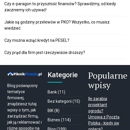
Czy e-paragon to przyszłość finansów? Sprawdźmy, od kiedy
zaczniemy ich używać!
Jakie są godziny przelewów w PKO? Wszystko, co musisz
wiedzieć
Czy można wziąć kredyt na PESEL?
Czy prąd dla firm jest rzeczywiście droższy?
Popularne
Kategorie
wpisy
Blog poświęcony
tematyce
Bank
(11)
firmowej,
Ile zarabia
Bez kategorii
(15)
znajdziesz tutaj
projektant
wpisy o tym, jak
BIK
(8)
ogrodu?
zarządzać firmą,
Umowa z Pocztą
Biznes
(114)
jak ją reklamować i
Polską - kiedy się
różne sposoby na
Blog
(199)
opłaca?