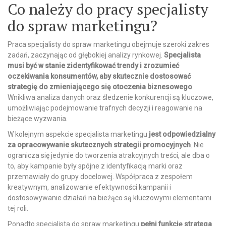
Co należy do pracy specjalisty
do spraw marketingu?
Praca specjalisty do spraw marketingu obejmuje szeroki zakres
zadań, zaczynając od głębokiej analizy rynkowej.
Specjalista
musi być w stanie zidentyfikować trendy i zrozumieć
oczekiwania konsumentów, aby skutecznie dostosować
strategię do zmieniającego się otoczenia biznesowego
.
Wnikliwa analiza danych oraz śledzenie konkurencji są kluczowe,
umożliwiając podejmowanie trafnych decyzji i reagowanie na
bieżące wyzwania.
W kolejnym aspekcie specjalista marketingu
jest odpowiedzialny
za opracowywanie skutecznych strategii promocyjnych
. Nie
ogranicza się jedynie do tworzenia atrakcyjnych treści, ale dba o
to, aby kampanie były spójne z identyfikacją marki oraz
przemawiały do grupy docelowej. Współpraca z zespołem
kreatywnym, analizowanie efektywności kampanii i
dostosowywanie działań na bieżąco są kluczowymi elementami
tej roli.
Ponadto specjalista do spraw marketingu
pełni funkcję stratega