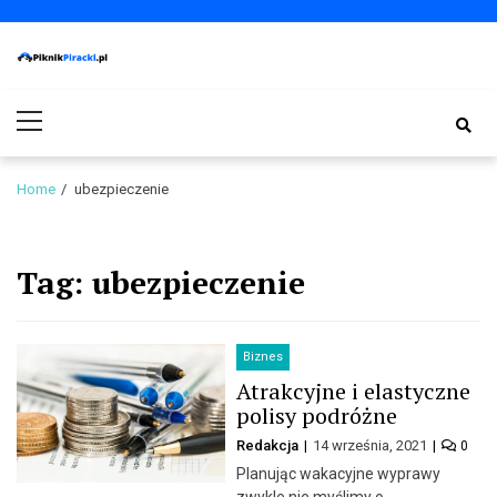
Skip
Skip
to
to
navigation
content
PiknikPiracki.pl
Portal o Finansach | Ciekawostki ze świata biznesu.
Primary
Menu
Home
ubezpieczenie
Tag:
ubezpieczenie
Biznes
Atrakcyjne i elastyczne
polisy podróżne
Redakcja
14 września, 2021
0
Planując wakacyjne wyprawy