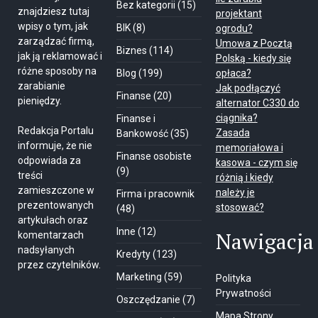
Bez kategorii
(15)
znajdziesz tutaj
projektant
wpisy o tym, jak
BIK
(8)
ogrodu?
zarządzać firmą,
Umowa z Pocztą
Biznes
(114)
jak ją reklamować i
Polską - kiedy się
różne sposoby na
Blog
(199)
opłaca?
zarabianie
Jak podłączyć
Finanse
(20)
pieniędzy.
alternator C330 do
ciągnika?
Finanse i
Redakcja Portalu
Zasada
Bankowość
(35)
informuje, że nie
memoriałowa i
Finanse osobiste
odpowiada za
kasowa - czym się
(9)
treści
różnią i kiedy
zamieszczone w
należy je
Firma i pracownik
prezentowanych
stosować?
(48)
artykułach oraz
Inne
(12)
Nawigacja
komentarzach
nadsyłanych
Kredyty
(123)
przez czytelników.
Marketing
(59)
Polityka
Prywatności
Oszczędzanie
(7)
Mapa Strony