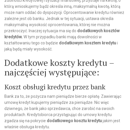
zdolności kredytowej i sytuacji finansowej, przystaje na kwotę, o
którą wnioskujemy bądź określa inną, maksymalną kwotę, którą
może nam oddać do dyspozycji. Oprocentowanie kredytu również
zależne jest ob banku. Jednak w tej sytuacji, ustawa określa
maksymalną wysokość oprocentowania, której nie można
przekroczyć. Inaczej sytuacja ma się do
dodatkowych kosztów
kredytów.
W tym przypadku banki mają dowolności w
kształtowaniu tego co będzie
dodatkowym kosztem kredytu
i
jaką będą miały wysokość.
Dodatkowe koszty kredytu –
najczęściej występujące:
Koszt obsługi kredytu przez bank
Bank za to, że pożycza nam pieniądze bierze opłatę. Zawierając
umowę kredyt kupujemy pieniądze za pieniądze. Nic więc
dziwnego, że bank jako sprzedawca, chce zarobić na swoich
produktach. Kredytobiorca przystępując do umowy kredytu
zgadza się na pokrycie
dodatkowego kosztu kredytu
jakim jest
właśnie obsługa kredytu.