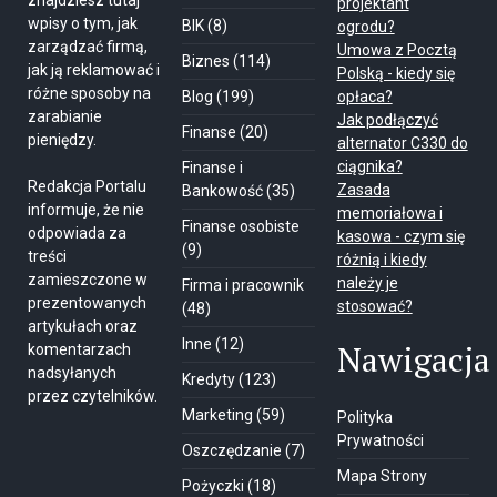
znajdziesz tutaj
projektant
wpisy o tym, jak
BIK
(8)
ogrodu?
zarządzać firmą,
Umowa z Pocztą
Biznes
(114)
jak ją reklamować i
Polską - kiedy się
różne sposoby na
Blog
(199)
opłaca?
zarabianie
Jak podłączyć
Finanse
(20)
pieniędzy.
alternator C330 do
ciągnika?
Finanse i
Redakcja Portalu
Zasada
Bankowość
(35)
informuje, że nie
memoriałowa i
Finanse osobiste
odpowiada za
kasowa - czym się
(9)
treści
różnią i kiedy
zamieszczone w
należy je
Firma i pracownik
prezentowanych
stosować?
(48)
artykułach oraz
Inne
(12)
Nawigacja
komentarzach
nadsyłanych
Kredyty
(123)
przez czytelników.
Marketing
(59)
Polityka
Prywatności
Oszczędzanie
(7)
Mapa Strony
Pożyczki
(18)