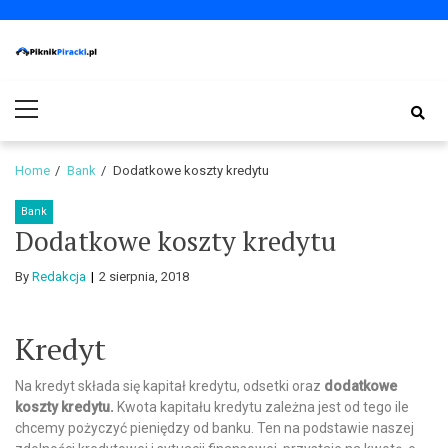
Skip
Skip
to
to
navigation
content
PiknikPiracki.pl
Portal o Finansach | Ciekawostki ze świata biznesu.
Primary
Menu
Home
Bank
Dodatkowe koszty kredytu
Bank
Dodatkowe koszty kredytu
By
Redakcja
2 sierpnia, 2018
Kredyt
Na kredyt składa się kapitał kredytu, odsetki oraz
dodatkowe
koszty kredytu.
Kwota kapitału kredytu zależna jest od tego ile
chcemy pożyczyć pieniędzy od banku. Ten na podstawie naszej