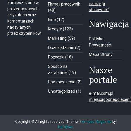
zamieszczone w
należy je
Firma i pracownik
prezentowanych
stosować?
(48)
artykułach oraz
Inne
(12)
Nawigacja
komentarzach
nadsyłanych
Kredyty
(123)
przez czytelników.
Marketing
(59)
Polityka
Prywatności
Oszczędzanie
(7)
Mapa Strony
Pożyczki
(18)
Sposób na
Nasze
zarabianie
(19)
portale
Ubezpieczenia
(2)
Uncategorized
(1)
e-mar.com.pl
miejscagodnepolecenia
Copyright © All rights reserved.
Theme:
Eximious Magazine
by
Unfoldwp