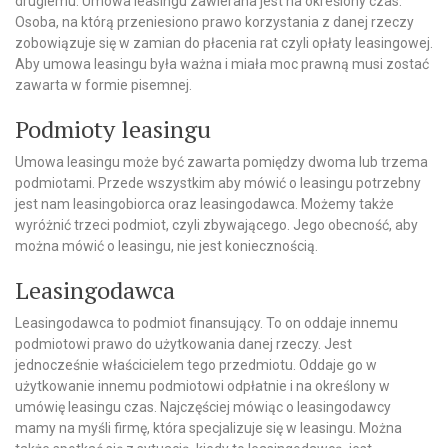
drugiemu. Umowa leasingu zawierana jest na określony czas.
Osoba, na którą przeniesiono prawo korzystania z danej rzeczy
zobowiązuje się w zamian do płacenia rat czyli opłaty leasingowej.
Aby umowa leasingu była ważna i miała moc prawną musi zostać
zawarta w formie pisemnej.
Podmioty leasingu
Umowa leasingu może być zawarta pomiędzy dwoma lub trzema
podmiotami. Przede wszystkim aby mówić o leasingu potrzebny
jest nam leasingobiorca oraz leasingodawca. Możemy także
wyróżnić trzeci podmiot, czyli zbywającego. Jego obecność, aby
można mówić o leasingu, nie jest koniecznością.
Leasingodawca
Leasingodawca to podmiot finansujący. To on oddaje innemu
podmiotowi prawo do użytkowania danej rzeczy. Jest
jednocześnie właścicielem tego przedmiotu. Oddaje go w
użytkowanie innemu podmiotowi odpłatnie i na określony w
umówię leasingu czas. Najczęściej mówiąc o leasingodawcy
mamy na myśli firmę, która specjalizuje się w leasingu. Można