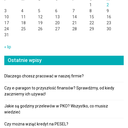
1
2
3
4
5
6
7
8
9
10
11
12
13
14
15
16
17
18
19
20
21
22
23
24
25
26
27
28
29
30
31
« lip
Ostatnie wpisy
Dlaczego chcesz pracować w naszej firmie?
Czy e-paragon to przyszłość finansów? Sprawdźmy, od kiedy
zaczniemy ich używać!
Jakie są godziny przelewów w PKO? Wszystko, co musisz
wiedzieć
Czy można wziąć kredyt na PESEL?