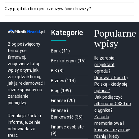
Czy prąd dla firm jest rzeczywiście droższy?
Popularne
Kategorie
wpisy
Blog poświęcony
tematyce
Bank
(11)
firmowej,
Ile zarabia
Bez kategorii
(15)
znajdziesz tutaj
projektant
wpisy o tym, jak
BIK
(8)
ogrodu?
zarządzać firmą,
Umowa z Pocztą
Biznes
(114)
jak ją reklamować i
Polską - kiedy się
różne sposoby na
Blog
(199)
opłaca?
zarabianie
Jak podłączyć
Finanse
(20)
pieniędzy.
alternator C330 do
ciągnika?
Finanse i
Redakcja Portalu
Zasada
Bankowość
(35)
informuje, że nie
memoriałowa i
Finanse osobiste
odpowiada za
kasowa - czym się
(9)
treści
różnią i kiedy