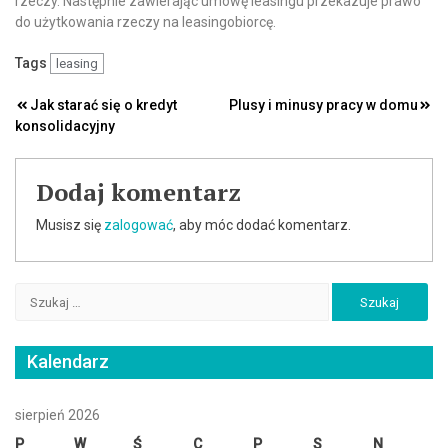
rzeczy. Następnie zawierając umowę leasingu przekazuje prawo
do użytkowania rzeczy na leasingobiorcę.
Tags
leasing
Nawigacja
Jak starać się o kredyt
Plusy i minusy pracy w domu
konsolidacyjny
wpisu
Dodaj komentarz
Musisz się
zalogować
, aby móc dodać komentarz.
Szukaj:
Kalendarz
sierpień 2026
P
W
Ś
C
P
S
N