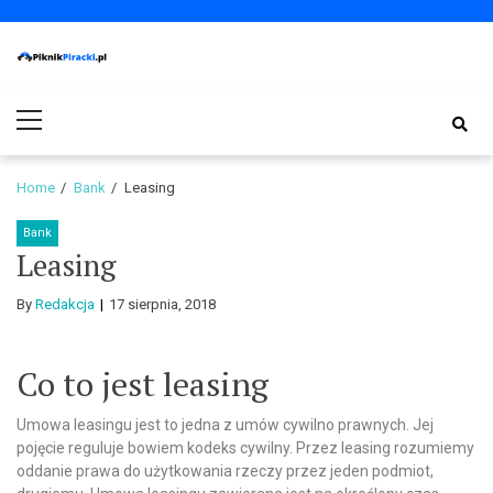
Skip
Skip
to
to
navigation
content
PiknikPiracki.pl
Portal o Finansach | Ciekawostki ze świata biznesu.
Primary
Menu
Home
Bank
Leasing
Bank
Leasing
By
Redakcja
17 sierpnia, 2018
Co to jest leasing
Umowa leasingu jest to jedna z umów cywilno prawnych. Jej
pojęcie reguluje bowiem kodeks cywilny. Przez leasing rozumiemy
oddanie prawa do użytkowania rzeczy przez jeden podmiot,