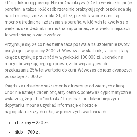
której dokonują posługi. Nie można ukrywać, że to właśnie hojność
parafian, a także ilość osób rzetelnie praktykujących przekłada się
na ich miesięczne zarobki. Stąd też, przedstawione dane są
mocno uśrednione i zdarzają się parafie, w których te kwoty są o
wiele niższe. Jednak nie można zapominać, że w wielu miejscach
te wartości są o wiele wyższe.
Przyjmuje się, że co niedzielna taca pozwala na uzbieranie kwoty
oscylującej w granicy 2000 zł. Wówczas w skali roki, z samej tacy
ksiądz uzyskuje przychód w wysokości 100 000 zł. Jednak, na
mocy obowiązującego go prawa, zobowiązany jest do
przekazania 25% tej wartości do kurii. Wówczas do jego dyspozycji
pozostaje 75 000 zł.
Ksiądz za udzielone sakramenty otrzymuje od wiernych ofiarę.
Choć nie istnieje żaden oficjalny cennik, ponieważ dyplomatycznie
wskazują, że jest to “co łaska” to jednak, po dokładniejszym
dopytaniu, można uzyskać informacje o koszcie
najpopularniejszych usług w poniższych wartościach:
chrzciny – 250 zł;
ślub – 700 zł;