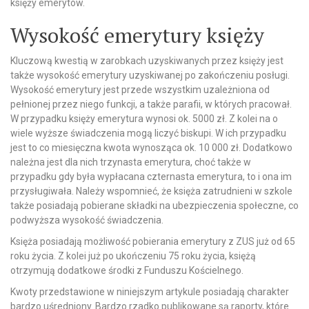
księży emerytów.
Wysokość emerytury księży
Kluczową kwestią w zarobkach uzyskiwanych przez księży jest
także wysokość emerytury uzyskiwanej po zakończeniu posługi.
Wysokość emerytury jest przede wszystkim uzależniona od
pełnionej przez niego funkcji, a także parafii, w których pracował.
W przypadku księży emerytura wynosi ok. 5000 zł. Z kolei na o
wiele wyższe świadczenia mogą liczyć biskupi. W ich przypadku
jest to co miesięczna kwota wynosząca ok. 10 000 zł. Dodatkowo
należna jest dla nich trzynasta emerytura, choć także w
przypadku gdy była wypłacana czternasta emerytura, to i ona im
przysługiwała. Należy wspomnieć, że księża zatrudnieni w szkole
także posiadają pobierane składki na ubezpieczenia społeczne, co
podwyższa wysokość świadczenia.
Księża posiadają możliwość pobierania emerytury z ZUS już od 65
roku życia. Z kolei już po ukończeniu 75 roku życia, księżą
otrzymują dodatkowe środki z Funduszu Kościelnego.
Kwoty przedstawione w niniejszym artykule posiadają charakter
bardzo uśredniony. Bardzo rzadko publikowane są raporty, które