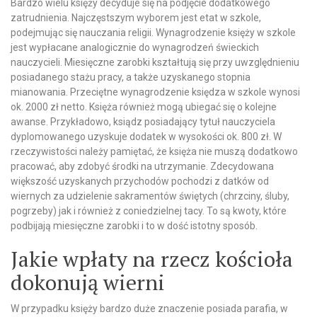
Bardzo wielu księży decyduje się na podjęcie dodatkowego
zatrudnienia. Najczęstszym wyborem jest etat w szkole,
podejmując się nauczania religii. Wynagrodzenie księży w szkole
jest wypłacane analogicznie do wynagrodzeń świeckich
nauczycieli. Miesięczne zarobki kształtują się przy uwzględnieniu
posiadanego stażu pracy, a także uzyskanego stopnia
mianowania. Przeciętne wynagrodzenie księdza w szkole wynosi
ok. 2000 zł netto. Księża również mogą ubiegać się o kolejne
awanse. Przykładowo, ksiądz posiadający tytuł nauczyciela
dyplomowanego uzyskuje dodatek w wysokości ok. 800 zł. W
rzeczywistości należy pamiętać, że księża nie muszą dodatkowo
pracować, aby zdobyć środki na utrzymanie. Zdecydowana
większość uzyskanych przychodów pochodzi z datków od
wiernych za udzielenie sakramentów świętych (chrzciny, śluby,
pogrzeby) jak i również z coniedzielnej tacy. To są kwoty, które
podbijają miesięczne zarobki i to w dość istotny sposób.
Jakie wpłaty na rzecz kościoła
dokonują wierni
W przypadku księży bardzo duże znaczenie posiada parafia, w