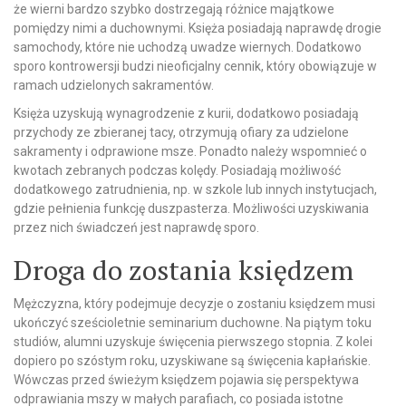
że wierni bardzo szybko dostrzegają różnice majątkowe
pomiędzy nimi a duchownymi. Księża posiadają naprawdę drogie
samochody, które nie uchodzą uwadze wiernych. Dodatkowo
sporo kontrowersji budzi nieoficjalny cennik, który obowiązuje w
ramach udzielonych sakramentów.
Księża uzyskują wynagrodzenie z kurii, dodatkowo posiadają
przychody ze zbieranej tacy, otrzymują ofiary za udzielone
sakramenty i odprawione msze. Ponadto należy wspomnieć o
kwotach zebranych podczas kolędy. Posiadają możliwość
dodatkowego zatrudnienia, np. w szkole lub innych instytucjach,
gdzie pełnienia funkcję duszpasterza. Możliwości uzyskiwania
przez nich świadczeń jest naprawdę sporo.
Droga do zostania księdzem
Mężczyzna, który podejmuje decyzje o zostaniu księdzem musi
ukończyć sześcioletnie seminarium duchowne. Na piątym toku
studiów, alumni uzyskuje święcenia pierwszego stopnia. Z kolei
dopiero po szóstym roku, uzyskiwane są święcenia kapłańskie.
Wówczas przed świeżym księdzem pojawia się perspektywa
odprawiania mszy w małych parafiach, co posiada istotne