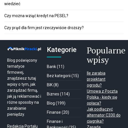
wiedzieć
Czy można wziąć kredyt na PESEL?
Czy prąd dla firm jest rzeczywiście droższy?
Popularne
Kategorie
wpisy
Blog poświęcony
tematyce
Bank
(11)
firmowej,
Ile zarabia
Bez kategorii
(15)
znajdziesz tutaj
projektant
wpisy o tym, jak
BIK
(8)
ogrodu?
zarządzać firmą,
Umowa z Pocztą
Biznes
(114)
jak ją reklamować i
Polską - kiedy się
różne sposoby na
Blog
(199)
opłaca?
zarabianie
Jak podłączyć
Finanse
(20)
pieniędzy.
alternator C330 do
ciągnika?
Finanse i
Redakcja Portalu
Zasada
Bankowość
(35)