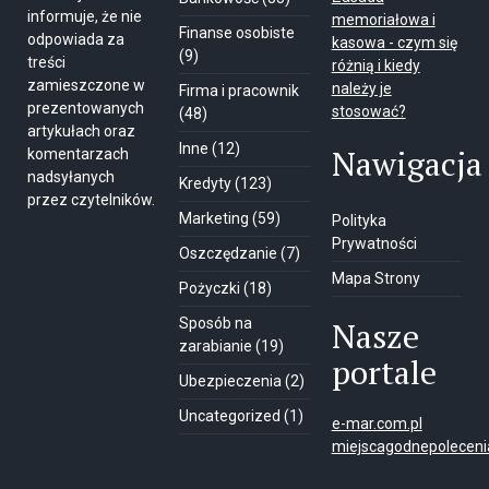
informuje, że nie
memoriałowa i
Finanse osobiste
odpowiada za
kasowa - czym się
(9)
treści
różnią i kiedy
zamieszczone w
należy je
Firma i pracownik
prezentowanych
stosować?
(48)
artykułach oraz
Inne
(12)
Nawigacja
komentarzach
nadsyłanych
Kredyty
(123)
przez czytelników.
Marketing
(59)
Polityka
Prywatności
Oszczędzanie
(7)
Mapa Strony
Pożyczki
(18)
Sposób na
Nasze
zarabianie
(19)
portale
Ubezpieczenia
(2)
Uncategorized
(1)
e-mar.com.pl
miejscagodnepolecenia