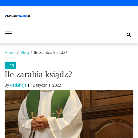
Skip
Skip
to
to
navigation
content
PiknikPiracki.pl
Portal o Finansach | Ciekawostki ze świata biznesu.
Primary
Menu
Home
Blog
Ile zarabia ksiądz?
Blog
Ile zarabia ksiądz?
By
Redakcja
12 stycznia, 2022