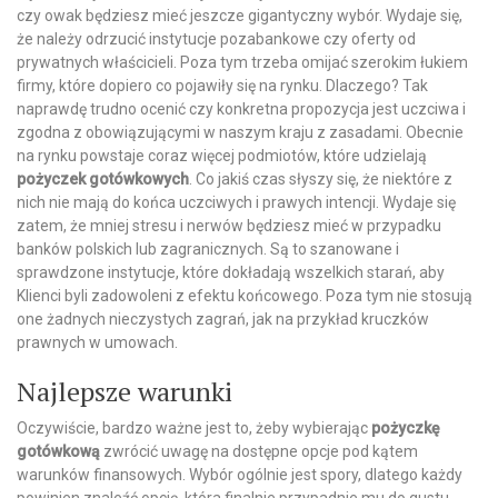
czy owak będziesz mieć jeszcze gigantyczny wybór. Wydaje się,
że należy odrzucić instytucje pozabankowe czy oferty od
prywatnych właścicieli. Poza tym trzeba omijać szerokim łukiem
firmy, które dopiero co pojawiły się na rynku. Dlaczego? Tak
naprawdę trudno ocenić czy konkretna propozycja jest uczciwa i
zgodna z obowiązującymi w naszym kraju z zasadami. Obecnie
na rynku powstaje coraz więcej podmiotów, które udzielają
pożyczek
gotówkowych
. Co jakiś czas słyszy się, że niektóre z
nich nie mają do końca uczciwych i prawych intencji. Wydaje się
zatem, że mniej stresu i nerwów będziesz mieć w przypadku
banków polskich lub zagranicznych. Są to szanowane i
sprawdzone instytucje, które dokładają wszelkich starań, aby
Klienci byli zadowoleni z efektu końcowego. Poza tym nie stosują
one żadnych nieczystych zagrań, jak na przykład kruczków
prawnych w umowach.
Najlepsze warunki
Oczywiście, bardzo ważne jest to, żeby wybierając
pożyczkę
gotówkową
zwrócić uwagę na dostępne opcje pod kątem
warunków finansowych. Wybór ogólnie jest spory, dlatego każdy
powinien znaleźć opcję, która finalnie przypadnie mu do gustu.