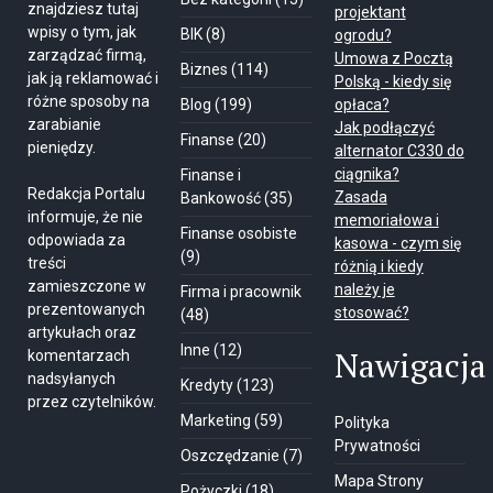
znajdziesz tutaj
projektant
wpisy o tym, jak
BIK
(8)
ogrodu?
zarządzać firmą,
Umowa z Pocztą
Biznes
(114)
jak ją reklamować i
Polską - kiedy się
różne sposoby na
Blog
(199)
opłaca?
zarabianie
Jak podłączyć
Finanse
(20)
pieniędzy.
alternator C330 do
ciągnika?
Finanse i
Redakcja Portalu
Zasada
Bankowość
(35)
informuje, że nie
memoriałowa i
Finanse osobiste
odpowiada za
kasowa - czym się
(9)
treści
różnią i kiedy
zamieszczone w
należy je
Firma i pracownik
prezentowanych
stosować?
(48)
artykułach oraz
Inne
(12)
Nawigacja
komentarzach
nadsyłanych
Kredyty
(123)
przez czytelników.
Marketing
(59)
Polityka
Prywatności
Oszczędzanie
(7)
Mapa Strony
Pożyczki
(18)