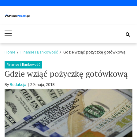
Skip
Skip
to
to
navigation
content
PiknikPiracki.pl
Portal o Finansach | Ciekawostki ze świata biznesu.
Primary
Menu
Home
Finanse i Bankowość
Gdzie wziąć pożyczkę gotówkową
Finanse i Bankowość
Gdzie wziąć pożyczkę gotówkową
By
Redakcja
29 maja, 2018