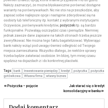
Należy zaznaczyć, że można błyskawicznie porównać dostępne
warianty na porównywarkach. Nic nie stoi na przeszkodzie, aby
zapisać sobie najlepsze opcje i następnie zdecydować się na
osobisty lub telefoniczny itp. kontakt z wybranymi instytucjami.
Oczywiście, porównywarki kredytów,
pożyczek
itp. są bardzo
funkcjonalne. Pozwalają oszczędzić czas i pieniądze. Niemniej
jednak zawsze dane zapisane na takich stronach trzeba jeszcze
zweryfikować. Nie można tego faktu bagatelizować. Wybierając
bank należy wziąć pod uwagę również odległość od Twojego
miejsca zamieszkania. Wszystko dlatego, że niektóre sprawy
trzeba będzie załatwiać osobiście. Im bliżej, tym mniej czasu
spędzisz na dojazdach z i do konkretnej placówki.
Tags
bank
Inwestowanie pieniędzy
kredyt
pożyczka
pożyczka
gotówkowa
Własna firma
własny biznes
Nawigacja
Pożyczka – pojęcie
Jak starać się o kredyt
konsolidacyjny w banku
wpisu
Dodaj komentarz