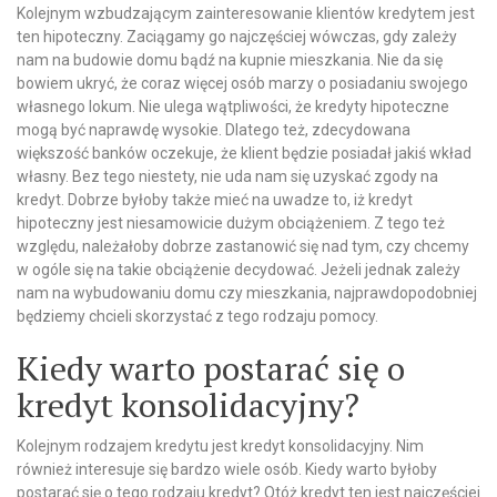
Kolejnym wzbudzającym zainteresowanie klientów kredytem jest
ten hipoteczny. Zaciągamy go najczęściej wówczas, gdy zależy
nam na budowie domu bądź na kupnie mieszkania. Nie da się
bowiem ukryć, że coraz więcej osób marzy o posiadaniu swojego
własnego lokum. Nie ulega wątpliwości, że kredyty hipoteczne
mogą być naprawdę wysokie. Dlatego też, zdecydowana
większość banków oczekuje, że klient będzie posiadał jakiś wkład
własny. Bez tego niestety, nie uda nam się uzyskać zgody na
kredyt. Dobrze byłoby także mieć na uwadze to, iż kredyt
hipoteczny jest niesamowicie dużym obciążeniem. Z tego też
względu, należałoby dobrze zastanowić się nad tym, czy chcemy
w ogóle się na takie obciążenie decydować. Jeżeli jednak zależy
nam na wybudowaniu domu czy mieszkania, najprawdopodobniej
będziemy chcieli skorzystać z tego rodzaju pomocy.
Kiedy warto postarać się o
kredyt konsolidacyjny?
Kolejnym rodzajem kredytu jest kredyt konsolidacyjny. Nim
również interesuje się bardzo wiele osób. Kiedy warto byłoby
postarać się o tego rodzaju kredyt? Otóż kredyt ten jest najczęściej