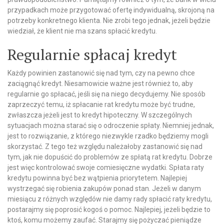
przypadkach może przygotować ofertę indywidualną, skrojoną na
potrzeby konkretnego klienta. Nie zrobi tego jednak, jeżeli będzie
wiedział, że klient nie ma szans spłacić kredytu.
Regularnie spłacaj kredyt
Każdy powinien zastanowić się nad tym, czy na pewno chce
zaciągnąć kredyt. Niesamowicie ważne jest również to, aby
regularnie go spłacać, jeśli się na niego decydujemy. Nie sposób
zaprzeczyć temu, iż spłacanie rat kredytu może być trudne,
zwłaszcza jeżeli jest to kredyt hipoteczny. W szczególnych
sytuacjach można starać się o odroczenie spłaty. Niemniej jednak,
jest to rozwiązanie, z którego niezwykle rzadko będziemy mogli
skorzystać. Z tego też względu należałoby zastanowić się nad
tym, jak nie dopuścić do problemów ze spłatą rat kredytu. Dobrze
jest więc kontrolować swoje comiesięczne wydatki. Spłata raty
kredytu powinna być bez wątpienia priorytetem. Najlepiej
wystrzegać się robienia zakupów ponad stan. Jeżeli w danym
miesiącu z różnych względów nie damy rady spłacić raty kredytu,
postarajmy się poprosić kogoś o pomoc. Najlepiej, jeżeli będzie to
ktoś, komu możemy zaufać. Starajmy się pożyczać pieniądze