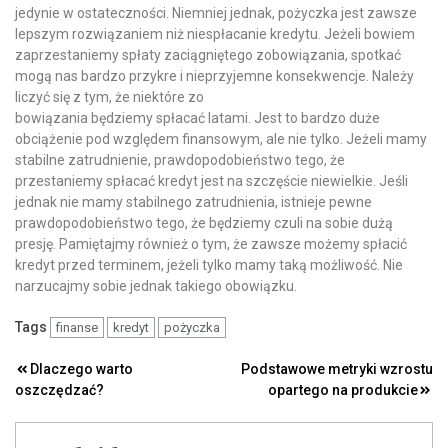
jedynie w ostateczności. Niemniej jednak, pożyczka jest zawsze
lepszym rozwiązaniem niż niespłacanie kredytu. Jeżeli bowiem
zaprzestaniemy spłaty zaciągniętego zobowiązania, spotkać
mogą nas bardzo przykre i nieprzyjemne konsekwencje. Należy
liczyć się z tym, że niektóre zo
bowiązania będziemy spłacać latami. Jest to bardzo duże
obciążenie pod względem finansowym, ale nie tylko. Jeżeli mamy
stabilne zatrudnienie, prawdopodobieństwo tego, że
przestaniemy spłacać kredyt jest na szczęście niewielkie. Jeśli
jednak nie mamy stabilnego zatrudnienia, istnieje pewne
prawdopodobieństwo tego, że będziemy czuli na sobie dużą
presję. Pamiętajmy również o tym, że zawsze możemy spłacić
kredyt przed terminem, jeżeli tylko mamy taką możliwość. Nie
narzucajmy sobie jednak takiego obowiązku.
Tags
finanse
kredyt
pożyczka
Nawigacja
Dlaczego warto
Podstawowe metryki wzrostu
oszczędzać?
opartego na produkcie
wpisu