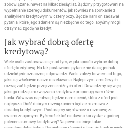
zobowiązane, nawet na kilkadziesiąt lat. Bądźmy przygotowani na
wypełnianie szeregu dokumentów, jak również na spotkanie z
analitykiem kredytowym w cztery oczy. Będzie nam on zadawał
pytania, które jego zdaniem są niezbędne do tego, abyśmy mogli
otrzymać zgodę na kredyt.
Jak wybrać dobrą ofertę
kredytową?
Wiele osób zastanawia się nad tym, w jaki sposób wybrać dobrą
ofertę kredytową. Na tak postawione pytanie nie da się jednak
udzielić jednoznacznej odpowiedzi. Wiele zależy bowiem od tego,
jakie są właściwie nasze oczekiwania. Najlepszym z możliwych
rozwiązań będzie przejrzenie różnych ofert. Dowiedzmy się więc,
jakiego rodzaju rozwiązania kredytowe proponują nam różne
banki. Wówczas najłatwiej będzie nam ocenić, która z ofert jest
najlepsza. Dość dobrym rozwiązaniem będzie rozmowa z
doradcą kredytowym. Postarajmy się również o rozmowę ze
swoimi znajomymi. Być może ktoś niedawno korzystał z godnej
polecenia umowy kredytowej? Na pewno istnieje takie
prawdopodobieństwo. Pamiętajmy również o tym, że bank w wielu