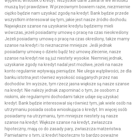
wypełnić wniosek o kredyt. Wszystkie dane zawarte we wniosku
muszą być prawdziwe. W przeciwnym bowiem razie, niezmiernie
ciężko będzie nam uzyskać zgodę na kredyt. Bank będzie przede
wszystkim interesował się tym, jakie jest nasze źródło dochodu.
Największe szanse na uzyskanie kredytu będziemy mieli
wówczas, jeżeli posiadamy umowę o pracę na czas nieokreślony.
Jeżeli posiadamy umowę o pracę na czas określony, także mamy
szanse na kredyt i to nieznacznie mniejsze. Jeśli jednak
posiadamy umowę o dzieło bądź też umowę zlecenie, nasze
szanse na kredyt nie są już niestety wysokie. Niemniej jednak,
uzyskanie zgody na kredyt nadal jest możliwe, jeżeli na nasze
konto regularnie wpływają pieniądze. Nie ulega wątpliwości, że dla
banku istotna jest również wysokość osiąganych przez nas
dochodów. Im wyższe, tym rzecz jasna większe są nasze szanse
na kredyt. Nie należy jednak zapominać o tym, że osobom z
niskimi, ale regularnymi dochodami także udaje się uzyskać
kredyt. Bank będzie interesował się również tym, jak wiele osób na
utrzymaniu posiada osoba wnioskująca o kredyt. Im więcej osób
posiadamy na utrzymaniu, tym mniejsze niestety są nasze
szanse na kredyt. Większe szanse na kredyt, zwłaszcza
hipoteczny, mają co do zasady pary, zwłaszcza małżeństwa.
Pamiętajmy o tym, iż kredyt hipoteczny to bardzo poważne