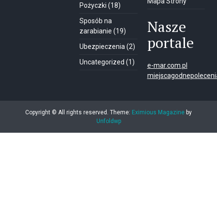
Mapa Strony
Pożyczki
(18)
Sposób na
Nasze
zarabianie
(19)
portale
Ubezpieczenia
(2)
Uncategorized
(1)
e-mar.com.pl
miejscagodnepolecenia
Copyright © All rights reserved.
Theme:
Eximious Magazine
by
Unfoldwp