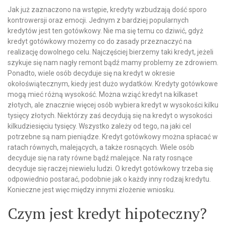
Jak już zaznaczono na wstępie, kredyty wzbudzają dość sporo
kontrowersji oraz emocji. Jednym z bardziej popularnych
kredytów jest ten gotówkowy. Nie ma się temu co dziwić, gdyż
kredyt gotówkowy możemy co do zasady przeznaczyć na
realizację dowolnego celu. Najczęściej bierzemy taki kredyt, jeżeli
szykuje się nam nagły remont bądź mamy problemy ze zdrowiem.
Ponadto, wiele osób decyduje się na kredyt w okresie
okołoświątecznym, kiedy jest dużo wydatków. Kredyty gotówkowe
mogą mieć różną wysokość. Można wziąć kredyt na kilkaset
złotych, ale znacznie więcej osób wybiera kredyt w wysokości kilku
tysięcy złotych. Niektórzy zaś decydują się na kredyt o wysokości
kilkudziesięciu tysięcy. Wszystko zależy od tego, na jaki cel
potrzebne są nam pieniądze. Kredyt gotówkowy można spłacać w
ratach równych, malejących, a także rosnących. Wiele osób
decyduje się na raty równe bądź malejące. Na raty rosnące
decyduje się raczej niewielu ludzi. O kredyt gotówkowy trzeba się
odpowiednio postarać, podobnie jak o każdy inny rodzaj kredytu.
Konieczne jest więc między innymi złożenie wniosku.
Czym jest kredyt hipoteczny?