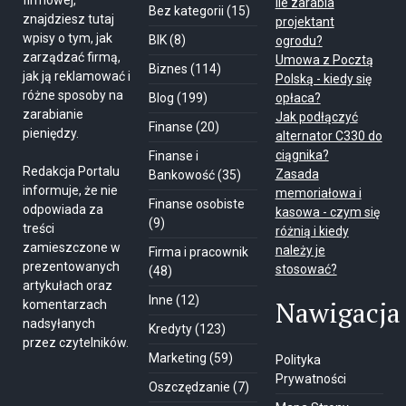
firmowej,
Ile zarabia
Bez kategorii
(15)
znajdziesz tutaj
projektant
wpisy o tym, jak
BIK
(8)
ogrodu?
zarządzać firmą,
Umowa z Pocztą
Biznes
(114)
jak ją reklamować i
Polską - kiedy się
różne sposoby na
Blog
(199)
opłaca?
zarabianie
Jak podłączyć
Finanse
(20)
pieniędzy.
alternator C330 do
ciągnika?
Finanse i
Redakcja Portalu
Zasada
Bankowość
(35)
informuje, że nie
memoriałowa i
Finanse osobiste
odpowiada za
kasowa - czym się
(9)
treści
różnią i kiedy
zamieszczone w
należy je
Firma i pracownik
prezentowanych
stosować?
(48)
artykułach oraz
Inne
(12)
Nawigacja
komentarzach
nadsyłanych
Kredyty
(123)
przez czytelników.
Marketing
(59)
Polityka
Prywatności
Oszczędzanie
(7)