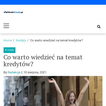
Skip
Skip
to
to
navigation
content
PiknikPiracki.pl
Portal o Finansach | Ciekawostki ze świata biznesu.
Primary
Menu
Home
Kredyty
Co warto wiedzieć na temat kredytów?
Kredyty
Co warto wiedzieć na temat
kredytów?
By
Redakcja
10 sierpnia, 2021