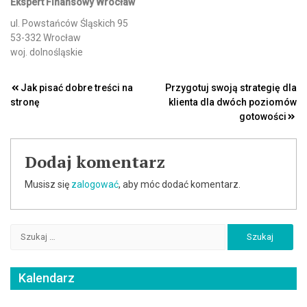
Ekspert Finansowy Wrocław
ul. Powstańców Śląskich 95
53-332 Wrocław
woj. dolnośląskie
Nawigacja
Jak pisać dobre treści na
Przygotuj swoją strategię dla
stronę
klienta dla dwóch poziomów
wpisu
gotowości
Dodaj komentarz
Musisz się
zalogować
, aby móc dodać komentarz.
Szukaj:
Kalendarz