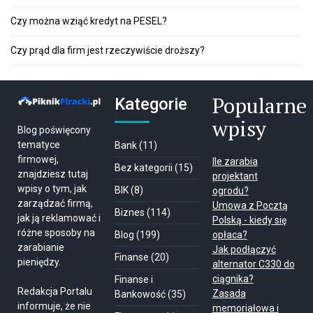
Czy można wziąć kredyt na PESEL?
Czy prąd dla firm jest rzeczywiście droższy?
Popularne
Kategorie
wpisy
Blog poświęcony
tematyce
Bank
(11)
firmowej,
Ile zarabia
Bez kategorii
(15)
znajdziesz tutaj
projektant
wpisy o tym, jak
BIK
(8)
ogrodu?
zarządzać firmą,
Umowa z Pocztą
Biznes
(114)
jak ją reklamować i
Polską - kiedy się
różne sposoby na
Blog
(199)
opłaca?
zarabianie
Jak podłączyć
Finanse
(20)
pieniędzy.
alternator C330 do
ciągnika?
Finanse i
Redakcja Portalu
Zasada
Bankowość
(35)
informuje, że nie
memoriałowa i