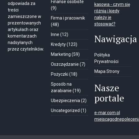
Finanse osobiste
odpowiada za
kasowa - czym się
(9)
treści
różnią i kiedy
zamieszczone w
należy je
Firma i pracownik
prezentowanych
stosować?
(48)
artykułach oraz
Inne
(12)
Nawigacja
komentarzach
nadsyłanych
Kredyty
(123)
przez czytelników.
Marketing
(59)
Polityka
Prywatności
Oszczędzanie
(7)
Mapa Strony
Pożyczki
(18)
Sposób na
Nasze
zarabianie
(19)
portale
Ubezpieczenia
(2)
Uncategorized
(1)
e-mar.com.pl
miejscagodnepolecenia