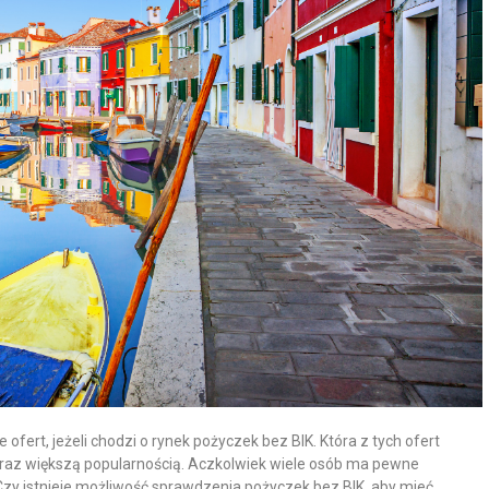
ofert, jeżeli chodzi o rynek pożyczek bez BIK. Która z tych ofert
coraz większą popularnością. Aczkolwiek wiele osób ma pewne
Czy istnieje możliwość sprawdzenia pożyczek bez BIK, aby mieć