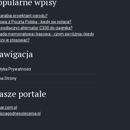
opularne wpisy
 zarabia projektant ogrodu?
wa z Pocztą Polską - kiedy się opłaca?
 podłączyć alternator C330 do ciągnika?
ada memoriałowa i kasowa - czym się różnią i kiedy
eży je stosować?
awigacja
ityka Prywatności
a Strony
asze portale
ar.com.pl
jscagodnepolecenia.pl