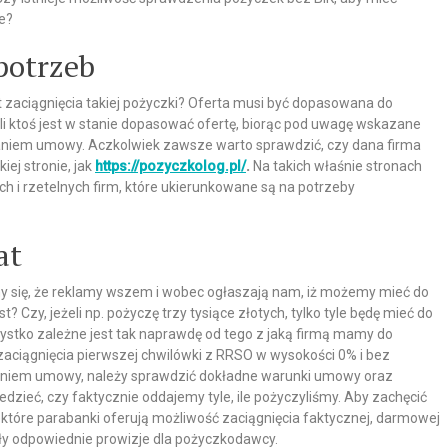
e?
potrzeb
kt zaciągnięcia takiej pożyczki? Oferta musi być dopasowana do
eli ktoś jest w stanie dopasować ofertę, biorąc pod uwagę wskazane
isaniem umowy. Aczkolwiek zawsze warto sprawdzić, czy dana firma
iej stronie, jak
https://pozyczkolog.pl/
.
Na takich właśnie stronach
 i rzetelnych firm, które ukierunkowane są na potrzeby
at
my się, że reklamy wszem i wobec ogłaszają nam, iż możemy mieć do
? Czy, jeżeli np. pożyczę trzy tysiące złotych, tylko tyle będę mieć do
ystko zależne jest tak naprawdę od tego z jaką firmą mamy do
ć zaciągnięcia pierwszej chwilówki z RRSO w wysokości 0% i bez
aniem umowy, należy sprawdzić dokładne warunki umowy oraz
dzieć, czy faktycznie oddajemy tyle, ile pożyczyliśmy. Aby zachęcić
tóre parabanki oferują możliwość zaciągnięcia faktycznej, darmowej
ały odpowiednie prowizje dla pożyczkodawcy.