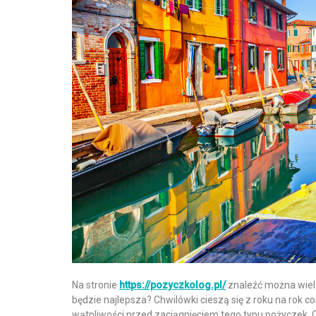
Na stronie
https://pozyczkolog.pl/
znaleźć można wiele 
będzie najlepsza? Chwilówki cieszą się z roku na rok 
wątpliwości przed zaciągnięciem tego typu pożyczek. 