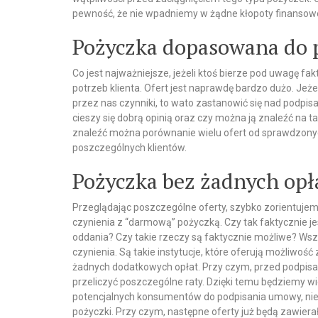
pewność, że nie wpadniemy w żądne kłopoty finansow
Pożyczka dopasowana do 
Co jest najważniejsze, jeżeli ktoś bierze pod uwagę fa
potrzeb klienta. Ofert jest naprawdę bardzo dużo. Jeż
przez nas czynniki, to wato zastanowić się nad podp
cieszy się dobrą opinią oraz czy można ją znaleźć na tak
znaleźć można porównanie wielu ofert od sprawdzonych
poszczególnych klientów.
Pożyczka bez żadnych opł
Przeglądając poszczególne oferty, szybko zorientuje
czynienia z “darmową” pożyczką. Czy tak faktycznie jest
oddania? Czy takie rzeczy są faktycznie możliwe? Wsz
czynienia. Są takie instytucje, które oferują możliwoś
żadnych dodatkowych opłat. Przy czym, przed podpis
przeliczyć poszczególne raty. Dzięki temu będziemy wie
potencjalnych konsumentów do podpisania umowy, niek
pożyczki. Przy czym, następne oferty już będą zawier