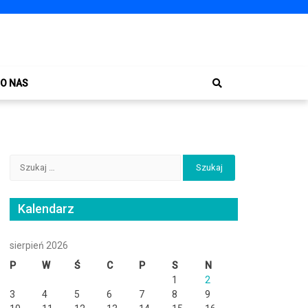
O NAS
Szukaj:
Kalendarz
sierpień 2026
P
W
Ś
C
P
S
N
1
2
3
4
5
6
7
8
9