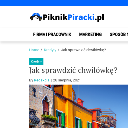
Skip
Skip
to
to
navigation
content
PiknikPiracki.pl
Portal o Finansach | Ciekawostki ze świata biznesu.
FIRMA I PRACOWNIK
MARKETING
SPOSÓB 
Home
Kredyty
Jak sprawdzić chwilówkę?
Kredyty
Jak sprawdzić chwilówkę?
By
Redakcja
28 sierpnia, 2021