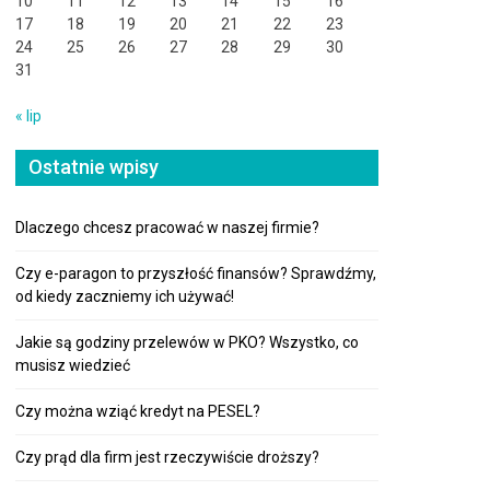
10
11
12
13
14
15
16
17
18
19
20
21
22
23
24
25
26
27
28
29
30
31
« lip
Ostatnie wpisy
Dlaczego chcesz pracować w naszej firmie?
Czy e-paragon to przyszłość finansów? Sprawdźmy,
od kiedy zaczniemy ich używać!
Jakie są godziny przelewów w PKO? Wszystko, co
musisz wiedzieć
Czy można wziąć kredyt na PESEL?
Czy prąd dla firm jest rzeczywiście droższy?