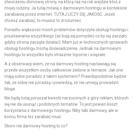
stworzeniu domowej strony, na którą raz na rok wejdzie ktoś z
mojej rodziny. Ja tutaj mówię o darmowym hostingu w kontekście
zarabiania przez internet. TUTAJ LICZY SIĘ JAKOŚĆ. Jeżeli
chcesz zarabiać, to musisz to zrozumieć.
Ponadto większość moich problemów dotyczyła obsługi hostingu i
poustawiania wszystkiego (aż boję się pomyśleć co by się zaczęło
gdyby strona zaczęła działać). Mam już w technicznych sprawach
obsługi hostingu trochę doświadczenia. Jednak na darmowym
hostingu to wszystko było strasznie toporne i ociężałe.
A z obserwacji wiem, że na darmowy hosting nastawiają się
przede wszystkim osoby całkowicie zielone w temacie. Jak one
mają sobie poradzić z takim systemem? Prawdopodobnie będzie
tak, że sobie nie poradzą i powiedzą, że nie umieją prowadzić
bloga.
Nie będę tutaj poruszał kwestii narzuconych z góry reklam, których
się nie da usunąć i podobnych tematów. To jest pewien koszt
korzystania z darmowego hostingu. Niby taki darmowy, ale w
końcu firma też zarabiać musi.
Skoro nie darmowy hosting to co?