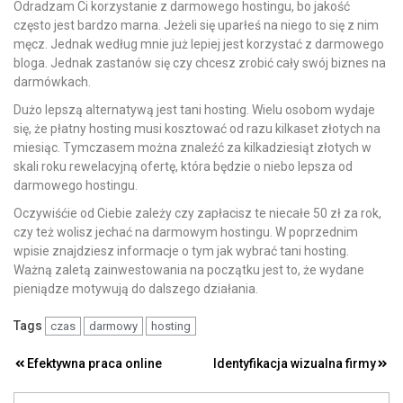
Odradzam Ci korzystanie z darmowego hostingu, bo jakość
często jest bardzo marna. Jeżeli się uparłeś na niego to się z nim
męcz. Jednak według mnie już lepiej jest korzystać z darmowego
bloga. Jednak zastanów się czy chcesz zrobić cały swój biznes na
darmówkach.
Dużo lepszą alternatywą jest tani hosting. Wielu osobom wydaje
się, że płatny hosting musi kosztować od razu kilkaset złotych na
miesiąc. Tymczasem można znaleźć za kilkadziesiąt złotych w
skali roku rewelacyjną ofertę, która będzie o niebo lepsza od
darmowego hostingu.
Oczywiśćie od Ciebie zależy czy zapłacisz te niecałe 50 zł za rok,
czy też wolisz jechać na darmowym hostingu. W poprzednim
wpisie znajdziesz informacje o tym jak wybrać tani hosting.
Ważną zaletą zainwestowania na początku jest to, że wydane
pieniądze motywują do dalszego działania.
Tags
czas
darmowy
hosting
Nawigacja
Efektywna praca online
Identyfikacja wizualna firmy
wpisu