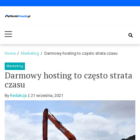
Skip
Skip
to
to
navigation
content
PiknikPiracki.pl
Portal o Finansach | Ciekawostki ze świata biznesu.
Primary
Menu
Home
Marketing
Darmowy hosting to często strata czasu
Marketing
Darmowy hosting to często strata
czasu
By
Redakcja
21 września, 2021