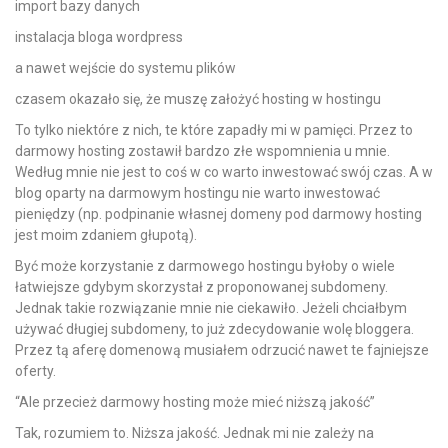
import bazy danych
instalacja bloga wordpress
a nawet wejście do systemu plików
czasem okazało się, że muszę założyć hosting w hostingu
To tylko niektóre z nich, te które zapadły mi w pamięci. Przez to
darmowy hosting zostawił bardzo złe wspomnienia u mnie.
Według mnie nie jest to coś w co warto inwestować swój czas. A w
blog oparty na darmowym hostingu nie warto inwestować
pieniędzy (np. podpinanie własnej domeny pod darmowy hosting
jest moim zdaniem głupotą).
Być może korzystanie z darmowego hostingu byłoby o wiele
łatwiejsze gdybym skorzystał z proponowanej subdomeny.
Jednak takie rozwiązanie mnie nie ciekawiło. Jeżeli chciałbym
używać długiej subdomeny, to już zdecydowanie wolę bloggera.
Przez tą aferę domenową musiałem odrzucić nawet te fajniejsze
oferty.
“Ale przecież darmowy hosting może mieć niższą jakość”
Tak, rozumiem to. Niższa jakość. Jednak mi nie zależy na