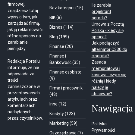
firmowej,
Ile zarabia
Bez kategorii
(15)
znajdziesz tutaj
projektant
wpisy o tym, jak
BIK
(8)
ogrodu?
zarządzać firmą,
Umowa z Pocztą
Biznes
(114)
jak ją reklamować i
Polską - kiedy się
różne sposoby na
Blog
(199)
opłaca?
zarabianie
Jak podłączyć
Finanse
(20)
pieniędzy.
alternator C330 do
ciągnika?
Finanse i
Redakcja Portalu
Zasada
Bankowość
(35)
informuje, że nie
memoriałowa i
Finanse osobiste
odpowiada za
kasowa - czym się
(9)
treści
różnią i kiedy
zamieszczone w
należy je
Firma i pracownik
prezentowanych
stosować?
(48)
artykułach oraz
Inne
(12)
Nawigacja
komentarzach
nadsyłanych
Kredyty
(123)
przez czytelników.
Marketing
(59)
Polityka
Prywatności
Oszczędzanie
(7)