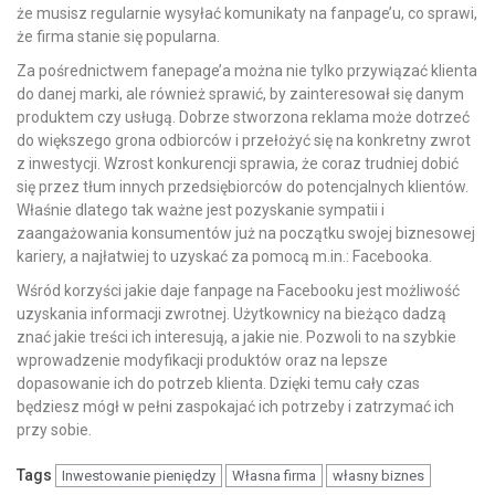
że musisz regularnie wysyłać komunikaty na fanpage’u, co sprawi,
że firma stanie się popularna.
Za pośrednictwem fanepage’a można nie tylko przywiązać klienta
do danej marki, ale również sprawić, by zainteresował się danym
produktem czy usługą. Dobrze stworzona reklama może dotrzeć
do większego grona odbiorców i przełożyć się na konkretny zwrot
z inwestycji. Wzrost konkurencji sprawia, że coraz trudniej dobić
się przez tłum innych przedsiębiorców do potencjalnych klientów.
Właśnie dlatego tak ważne jest pozyskanie sympatii i
zaangażowania konsumentów już na początku swojej biznesowej
kariery, a najłatwiej to uzyskać za pomocą m.in.: Facebooka.
Wśród korzyści jakie daje fanpage na Facebooku jest możliwość
uzyskania informacji zwrotnej. Użytkownicy na bieżąco dadzą
znać jakie treści ich interesują, a jakie nie. Pozwoli to na szybkie
wprowadzenie modyfikacji produktów oraz na lepsze
dopasowanie ich do potrzeb klienta. Dzięki temu cały czas
będziesz mógł w pełni zaspokajać ich potrzeby i zatrzymać ich
przy sobie.
Tags
Inwestowanie pieniędzy
Własna firma
własny biznes