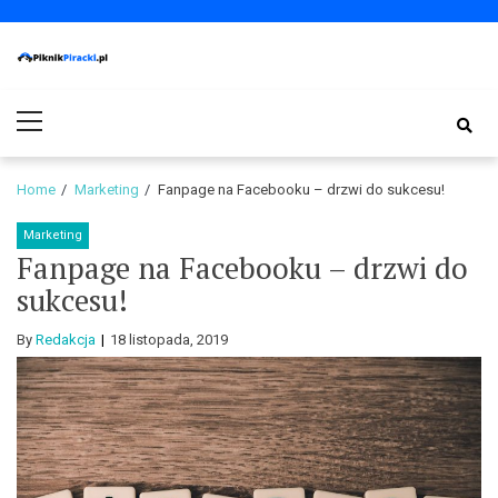
Skip
Skip
to
to
navigation
content
PiknikPiracki.pl
Portal o Finansach | Ciekawostki ze świata biznesu.
Primary
Menu
Home
Marketing
Fanpage na Facebooku – drzwi do sukcesu!
Marketing
Fanpage na Facebooku – drzwi do
sukcesu!
By
Redakcja
18 listopada, 2019