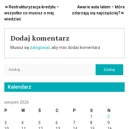
Nawigacja
Restrukturyzacja kredytu –
Awarie auta latem – które
wszystko co musisz o niej
zdarzają się najczęściej?
wpisu
wiedzieć
Dodaj komentarz
Musisz się
zalogować
, aby móc dodać komentarz.
Szukaj:
Kalendarz
sierpień 2026
P
W
Ś
C
P
S
N
1
2
3
4
5
6
7
8
9
10
11
12
13
14
15
16