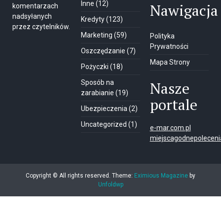
Inne
(12)
Nawigacja
komentarzach
nadsyłanych
Kredyty
(123)
przez czytelników.
Marketing
(59)
Polityka
Prywatności
Oszczędzanie
(7)
Mapa Strony
Pożyczki
(18)
Sposób na
Nasze
zarabianie
(19)
portale
Ubezpieczenia
(2)
Uncategorized
(1)
e-mar.com.pl
miejscagodnepolecenia
Copyright © All rights reserved.
Theme:
Eximious Magazine
by
Unfoldwp