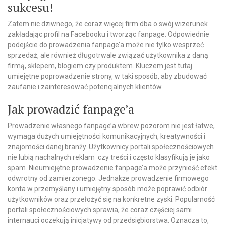
sukcesu!
Zatem nic dziwnego, że coraz więcej firm dba o swój wizerunek
zakładając profil na Facebooku i tworząc fanpage. Odpowiednie
podejście do prowadzenia fanpage’a może nie tylko wesprzeć
sprzedaż, ale również długotrwale związać użytkownika z daną
firmą, sklepem, blogiem czy produktem. Kluczem jest tutaj
umiejętne poprowadzenie strony, w taki sposób, aby zbudować
zaufanie i zainteresować potencjalnych klientów.
Jak prowadzić fanpage’a
Prowadzenie własnego fanpage’a wbrew pozorom nie jest łatwe,
wymaga dużych umiejętności komunikacyjnych, kreatywności i
znajomości danej branży. Użytkownicy portali społecznościowych
nie lubią nachalnych reklam czy treści i często klasyfikują je jako
spam. Nieumiejętne prowadzenie fanpage’a może przynieść efekt
odwrotny od zamierzonego. Jednakże prowadzenie firmowego
konta w przemyślany i umiejętny sposób może poprawić odbiór
użytkowników oraz przełożyć się na konkretne zyski. Popularność
portali społecznościowych sprawia, że coraz częściej sami
internauci oczekują inicjatywy od przedsiębiorstwa. Oznacza to,