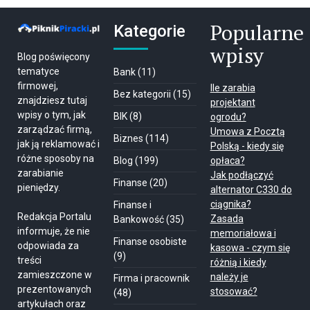
Popularne
Kategorie
wpisy
Blog poświęcony
tematyce
Bank
(11)
firmowej,
Ile zarabia
Bez kategorii
(15)
znajdziesz tutaj
projektant
wpisy o tym, jak
BIK
(8)
ogrodu?
zarządzać firmą,
Umowa z Pocztą
Biznes
(114)
jak ją reklamować i
Polską - kiedy się
różne sposoby na
Blog
(199)
opłaca?
zarabianie
Jak podłączyć
Finanse
(20)
pieniędzy.
alternator C330 do
ciągnika?
Finanse i
Redakcja Portalu
Zasada
Bankowość
(35)
informuje, że nie
memoriałowa i
Finanse osobiste
odpowiada za
kasowa - czym się
(9)
treści
różnią i kiedy
zamieszczone w
należy je
Firma i pracownik
prezentowanych
stosować?
(48)
artykułach oraz