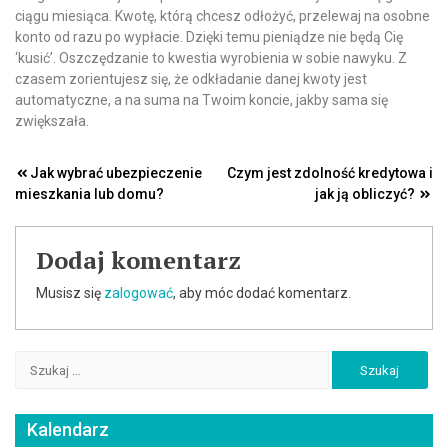
ciągu miesiąca. Kwotę, którą chcesz odłożyć, przelewaj na osobne
konto od razu po wypłacie. Dzięki temu pieniądze nie będą Cię
‘kusić’. Oszczędzanie to kwestia wyrobienia w sobie nawyku. Z
czasem zorientujesz się, że odkładanie danej kwoty jest
automatyczne, a na suma na Twoim koncie, jakby sama się
zwiększała.
Nawigacja
Jak wybrać ubezpieczenie
Czym jest zdolność kredytowa i
mieszkania lub domu?
jak ją obliczyć?
wpisu
Dodaj komentarz
Musisz się
zalogować
, aby móc dodać komentarz.
Szukaj:
Kalendarz