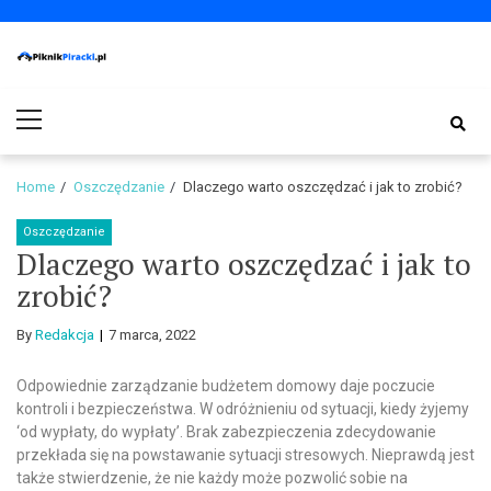
Skip
Skip
to
to
navigation
content
PiknikPiracki.pl
Portal o Finansach | Ciekawostki ze świata biznesu.
Primary
Menu
Home
Oszczędzanie
Dlaczego warto oszczędzać i jak to zrobić?
Oszczędzanie
Dlaczego warto oszczędzać i jak to
zrobić?
By
Redakcja
7 marca, 2022
Odpowiednie zarządzanie budżetem domowy daje poczucie
kontroli i bezpieczeństwa. W odróżnieniu od sytuacji, kiedy żyjemy
‘od wypłaty, do wypłaty’. Brak zabezpieczenia zdecydowanie
przekłada się na powstawanie sytuacji stresowych. Nieprawdą jest
także stwierdzenie, że nie każdy może pozwolić sobie na