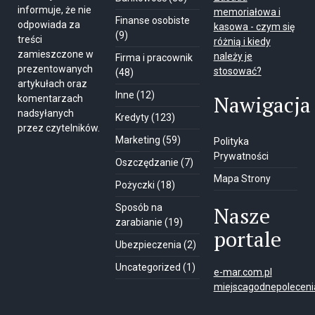
informuje, że nie
memoriałowa i
Finanse osobiste
odpowiada za
kasowa - czym się
(9)
treści
różnią i kiedy
zamieszczone w
należy je
Firma i pracownik
prezentowanych
stosować?
(48)
artykułach oraz
Inne
(12)
Nawigacja
komentarzach
nadsyłanych
Kredyty
(123)
przez czytelników.
Marketing
(59)
Polityka
Prywatności
Oszczędzanie
(7)
Mapa Strony
Pożyczki
(18)
Sposób na
Nasze
zarabianie
(19)
portale
Ubezpieczenia
(2)
Uncategorized
(1)
e-mar.com.pl
miejscagodnepolecenia