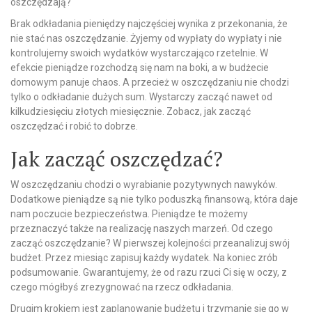
oszczędzają?
Brak odkładania pieniędzy najczęściej wynika z przekonania, że
nie stać nas oszczędzanie. Żyjemy od wypłaty do wypłaty i nie
kontrolujemy swoich wydatków wystarczająco rzetelnie. W
efekcie pieniądze rozchodzą się nam na boki, a w budżecie
domowym panuje chaos. A przecież w oszczędzaniu nie chodzi
tylko o odkładanie dużych sum. Wystarczy zacząć nawet od
kilkudziesięciu złotych miesięcznie. Zobacz, jak zacząć
oszczędzać i robić to dobrze.
Jak zacząć oszczędzać?
W oszczędzaniu chodzi o wyrabianie pozytywnych nawyków.
Dodatkowe pieniądze są nie tylko poduszką finansową, która daje
nam poczucie bezpieczeństwa. Pieniądze te możemy
przeznaczyć także na realizację naszych marzeń. Od czego
zacząć oszczędzanie? W pierwszej kolejności przeanalizuj swój
budżet. Przez miesiąc zapisuj każdy wydatek. Na koniec zrób
podsumowanie. Gwarantujemy, że od razu rzuci Ci się w oczy, z
czego mógłbyś zrezygnować na rzecz odkładania.
Drugim krokiem jest zaplanowanie budżetu i trzymanie się go w