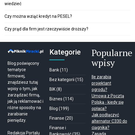
wiedzieć
Czy można wziąć kredyt na PESEL?
Czy prąd dla firm jest rzeczywiście droższy?
Popularne
Kategorie
wpisy
Blog poświęcony
tematyce
Bank
(11)
firmowej,
Ile zarabia
Bez kategorii
(15)
znajdziesz tutaj
projektant
wpisy o tym, jak
BIK
(8)
ogrodu?
zarządzać firmą,
Umowa z Pocztą
Biznes
(114)
jak ją reklamować i
Polską - kiedy się
różne sposoby na
Blog
(199)
opłaca?
zarabianie
Jak podłączyć
Finanse
(20)
pieniędzy.
alternator C330 do
ciągnika?
Finanse i
Redakcja Portalu
Zasada
Bankowość
(35)