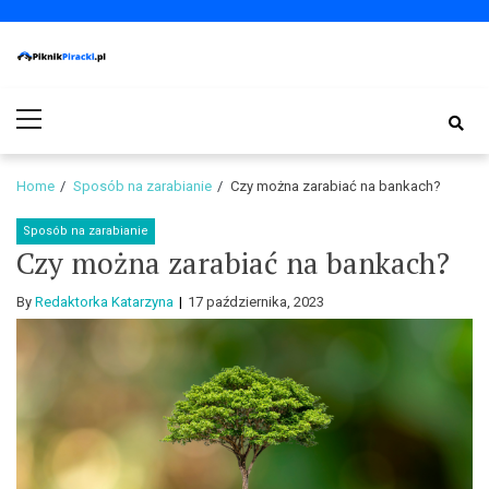
Skip
Skip
to
to
navigation
content
PiknikPiracki.pl
Portal o Finansach | Ciekawostki ze świata biznesu.
Primary
Menu
Home
Sposób na zarabianie
Czy można zarabiać na bankach?
Sposób na zarabianie
Czy można zarabiać na bankach?
By
Redaktorka Katarzyna
17 października, 2023