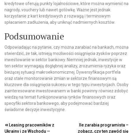
kredytowe oferują punkty lojalnościowe, które można wymienić na
nagrody, vouchery lub nawet gotówkę. Ważne jest jednak
korzystanie z kart kredytowych z rozwagą i terminowym
spłacaniem zadłużenia, aby uniknąć nadmiernych kosztów.
Podsumowanie
Odpowiadając na pytanie, czy można zarabiać na bankach, można
stwierdzić, że tak, istnieją możliwości osiągnięcia zysków poprzez
inwestowanie w sektor bankowy. Niemniej jednak, inwestycje w
ten sektor wymagają dogłębnej analizy, zrozumienia ryzyka oraz
bieżącej sytuacji makroekonomicznej. Dywersyfikacja portfela
oraz stałe monitorowanie zmian w sektorze finansowym są
kluczowe dla osiągnięcia sukcesu w tego typu inwestycjach. Osoby
zainteresowane inwestowaniem w banki powinny również zdobyć
wiedzę na temat funkcjonowania rynków finansowych oraz
specyfiki sektora bankowego, aby podejmować bardziej
świadome decyzje inwestycyjne.
Nawigacja
Leasing pracowników z
Ile zarabia programista –
Ukrainy i ze Wschodu —
zobacz, czy ten zawód się