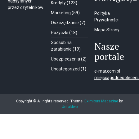
nadsyłanych
Kredyty
(123)
przez czytelników.
Marketing
(59)
Polityka
Prywatności
Oszczędzanie
(7)
Mapa Strony
Pożyczki
(18)
Sposób na
Nasze
zarabianie
(19)
portale
Ubezpieczenia
(2)
Uncategorized
(1)
e-mar.com.pl
miejscagodnepolecenia
Copyright © All rights reserved.
Theme:
Eximious Magazine
by
Unfoldwp