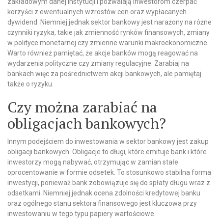
zakładowym danej instytucji i pozwalają inwestorom czerpać
korzyści z ewentualnych wzrostów cen oraz wypłacanych
dywidend. Niemniej jednak sektor bankowy jest narażony na różne
czynniki ryzyka, takie jak zmienność rynków finansowych, zmiany
w polityce monetarnej czy zmienne warunki makroekonomiczne.
Warto również pamiętać, że akcje banków mogą reagować na
wydarzenia polityczne czy zmiany regulacyjne. Zarabiaj na
bankach więc za pośrednictwem akcji bankowych, ale pamiętaj
także o ryzyku.
Czy można zarabiać na
obligacjach bankowych?
Innym podejściem do inwestowania w sektor bankowy jest zakup
obligacji bankowych. Obligacje to długi, które emituje bank i które
inwestorzy mogą nabywać, otrzymując w zamian stałe
oprocentowanie w formie odsetek. To stosunkowo stabilna forma
inwestycji, ponieważ bank zobowiązuje się do spłaty długu wraz z
odsetkami. Niemniej jednak ocena zdolności kredytowej banku
oraz ogólnego stanu sektora finansowego jest kluczowa przy
inwestowaniu w tego typu papiery wartościowe.