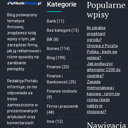
Popularne
Kategorie
wpisy
Blog poświęcony
tematyce
Bank
(11)
firmowej,
Ile zarabia
Bez kategorii
(15)
znajdziesz tutaj
projektant
wpisy o tym, jak
BIK
(8)
ogrodu?
zarządzać firmą,
Umowa z Pocztą
Biznes
(114)
jak ją reklamować i
Polską - kiedy się
różne sposoby na
Blog
(199)
opłaca?
zarabianie
Jak podłączyć
Finanse
(20)
pieniędzy.
alternator C330 do
ciągnika?
Finanse i
Redakcja Portalu
Zasada
Bankowość
(35)
informuje, że nie
memoriałowa i
Finanse osobiste
odpowiada za
kasowa - czym się
(9)
treści
różnią i kiedy
zamieszczone w
należy je
Firma i pracownik
prezentowanych
stosować?
(48)
artykułach oraz
Inne
(12)
Nawigacja
komentarzach