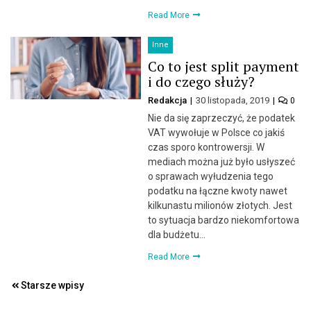
Read More
Inne
Co to jest split payment
i do czego służy?
Redakcja
30 listopada, 2019
0
Nie da się zaprzeczyć, że podatek
VAT wywołuje w Polsce co jakiś
czas sporo kontrowersji. W
mediach można już było usłyszeć
o sprawach wyłudzenia tego
podatku na łączne kwoty nawet
kilkunastu milionów złotych. Jest
to sytuacja bardzo niekomfortowa
dla budżetu…
Read More
Nawigacja
Starsze wpisy