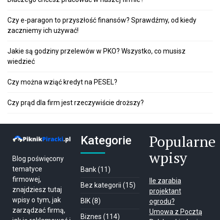
Czy e-paragon to przyszłość finansów? Sprawdźmy, od kiedy
zaczniemy ich używać!
Jakie są godziny przelewów w PKO? Wszystko, co musisz
wiedzieć
Czy można wziąć kredyt na PESEL?
Czy prąd dla firm jest rzeczywiście droższy?
Popularne
Kategorie
wpisy
Blog poświęcony
tematyce
Bank
(11)
firmowej,
Ile zarabia
Bez kategorii
(15)
znajdziesz tutaj
projektant
wpisy o tym, jak
BIK
(8)
ogrodu?
zarządzać firmą,
Umowa z Pocztą
Biznes
(114)