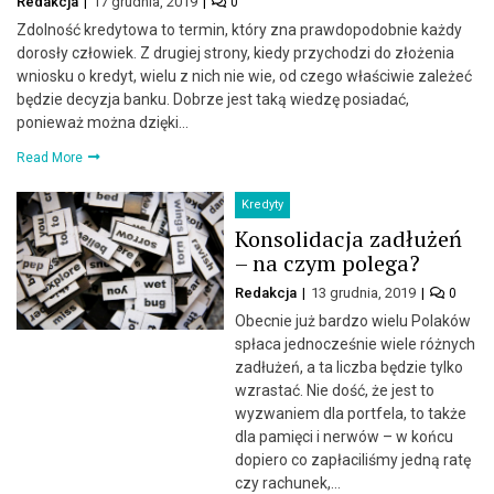
Redakcja
17 grudnia, 2019
0
Zdolność kredytowa to termin, który zna prawdopodobnie każdy
dorosły człowiek. Z drugiej strony, kiedy przychodzi do złożenia
wniosku o kredyt, wielu z nich nie wie, od czego właściwie zależeć
będzie decyzja banku. Dobrze jest taką wiedzę posiadać,
ponieważ można dzięki…
Read More
Kredyty
Konsolidacja zadłużeń
– na czym polega?
Redakcja
13 grudnia, 2019
0
Obecnie już bardzo wielu Polaków
spłaca jednocześnie wiele różnych
zadłużeń, a ta liczba będzie tylko
wzrastać. Nie dość, że jest to
wyzwaniem dla portfela, to także
dla pamięci i nerwów – w końcu
dopiero co zapłaciliśmy jedną ratę
czy rachunek,…