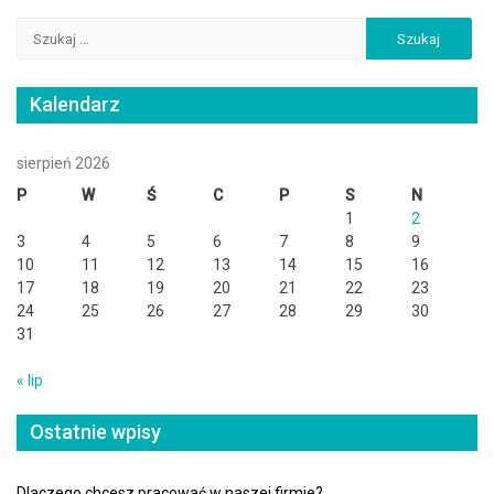
po
wpisach
Szukaj:
Kalendarz
sierpień 2026
P
W
Ś
C
P
S
N
1
2
3
4
5
6
7
8
9
10
11
12
13
14
15
16
17
18
19
20
21
22
23
24
25
26
27
28
29
30
31
« lip
Ostatnie wpisy
Dlaczego chcesz pracować w naszej firmie?