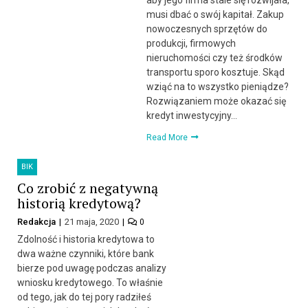
aby jego firma stale się rozwijała,
musi dbać o swój kapitał. Zakup
nowoczesnych sprzętów do
produkcji, firmowych
nieruchomości czy też środków
transportu sporo kosztuje. Skąd
wziąć na to wszystko pieniądze?
Rozwiązaniem może okazać się
kredyt inwestycyjny…
Read More
BIK
Co zrobić z negatywną
historią kredytową?
Redakcja
21 maja, 2020
0
Zdolność i historia kredytowa to
dwa ważne czynniki, które bank
bierze pod uwagę podczas analizy
wniosku kredytowego. To właśnie
od tego, jak do tej pory radziłeś