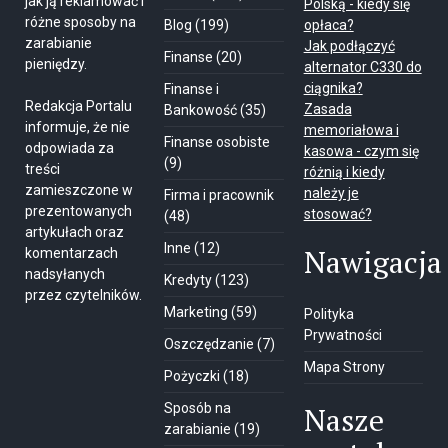
jak ją reklamować i
Polską - kiedy się
różne sposoby na
Blog
(199)
opłaca?
zarabianie
Jak podłączyć
Finanse
(20)
pieniędzy.
alternator C330 do
ciągnika?
Finanse i
Redakcja Portalu
Zasada
Bankowość
(35)
informuje, że nie
memoriałowa i
Finanse osobiste
odpowiada za
kasowa - czym się
(9)
treści
różnią i kiedy
zamieszczone w
należy je
Firma i pracownik
prezentowanych
stosować?
(48)
artykułach oraz
Inne
(12)
Nawigacja
komentarzach
nadsyłanych
Kredyty
(123)
przez czytelników.
Marketing
(59)
Polityka
Prywatności
Oszczędzanie
(7)
Mapa Strony
Pożyczki
(18)
Sposób na
Nasze
zarabianie
(19)