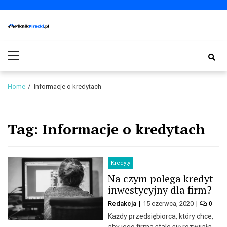
Skip
Skip
to
to
navigation
content
PiknikPiracki.pl
Portal o Finansach | Ciekawostki ze świata biznesu.
Primary
Menu
Home
Informacje o kredytach
Tag:
Informacje o kredytach
Kredyty
Na czym polega kredyt
inwestycyjny dla firm?
Redakcja
15 czerwca, 2020
0
Każdy przedsiębiorca, który chce,