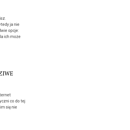
isz.
edy ja nie
dwie opcje:
la ich może
DZIWE
nternet
czni co do tej
im się nie