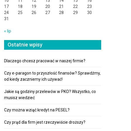
10
11
12
13
14
15
16
17
18
19
20
21
22
23
24
25
26
27
28
29
30
31
« lip
Ostatnie wpisy
Dlaczego chcesz pracować w naszej firmie?
Czy e-paragon to przyszłość finansów? Sprawdźmy,
od kiedy zaczniemy ich używać!
Jakie są godziny przelewów w PKO? Wszystko, co
musisz wiedzieć
Czy można wziąć kredyt na PESEL?
Czy prąd dla firm jest rzeczywiście droższy?