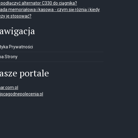
 podłączyć alternator C330 do ciągnika?
ada memoriałowa i kasowa - czym się różnią i kiedy
eży je stosować?
awigacja
ityka Prywatności
a Strony
asze portale
ar.com.pl
jscagodnepolecenia.pl