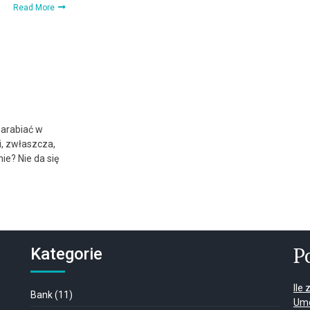
Read More
zarabiać w
i, zwłaszcza,
nie? Nie da się
P
Kategorie
Ile
Bank
(11)
Umo