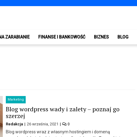
NA ZARABIANIE
FINANSE I BANKOWOŚĆ
BIZNES
BLOG
Marketing
Blog wordpress wady i zalety – poznaj go
szerzej
Redakcja
26 września, 2021
0
Blog wordpress wraz z własnym hostingiem i domeną