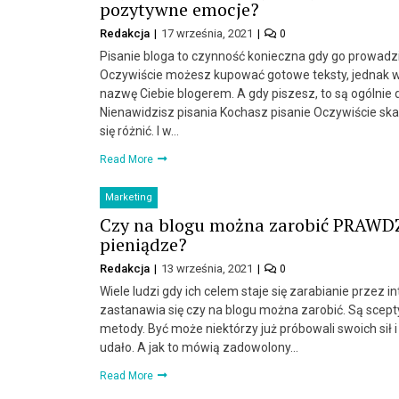
pozytywne emocje?
Redakcja
17 września, 2021
0
Pisanie bloga to czynność konieczna gdy go prowadz
Oczywiście możesz kupować gotowe teksty, jednak wt
nazwę Ciebie blogerem. A gdy piszesz, to są ogólnie 
Nienawidzisz pisania Kochasz pisanie Oczywiście ska
się różnić. I w…
Read More
Marketing
Czy na blogu można zarobić PRAW
pieniądze?
Redakcja
13 września, 2021
0
Wiele ludzi gdy ich celem staje się zarabianie przez i
zastanawia się czy na blogu można zarobić. Są scepty
metody. Być może niektórzy już próbowali swoich sił i 
udało. A jak to mówią zadowolony…
Read More