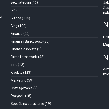
Bez kategorii
(15)
Jak
Zas
BIK
(8)
nal
ci
Biznes
(114)
N
Blog
(199)
Finanse
(20)
Pol
Finanse i Bankowość
(35)
Map
Finanse osobiste
(9)
N
Firma i pracownik
(48)
Inne
(12)
e-m
Kredyty
(123)
mie
Marketing
(59)
Oszczędzanie
(7)
Pożyczki
(18)
Sposób na zarabianie
(19)