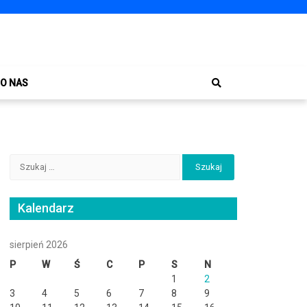
O NAS
Szukaj:
Kalendarz
sierpień 2026
P
W
Ś
C
P
S
N
1
2
3
4
5
6
7
8
9