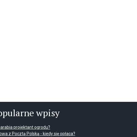
opularne wpisy
 zarabia projektant ogrodu?
wa z Pocztą Polską - kiedy się opłaca?