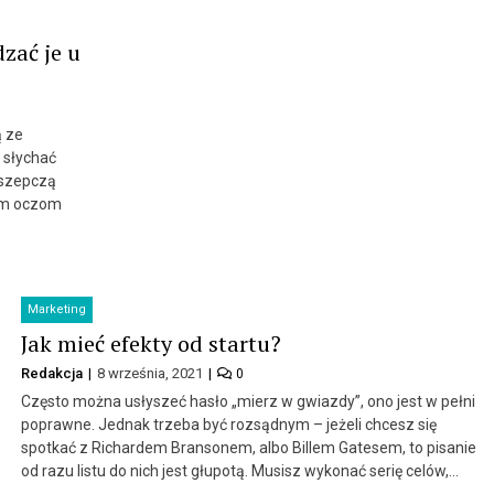
zać je u
ą ze
 słychać
 szepczą
oim oczom
Marketing
Jak mieć efekty od startu?
Redakcja
8 września, 2021
0
Często można usłyszeć hasło „mierz w gwiazdy”, ono jest w pełni
poprawne. Jednak trzeba być rozsądnym – jeżeli chcesz się
spotkać z Richardem Bransonem, albo Billem Gatesem, to pisanie
od razu listu do nich jest głupotą. Musisz wykonać serię celów,…