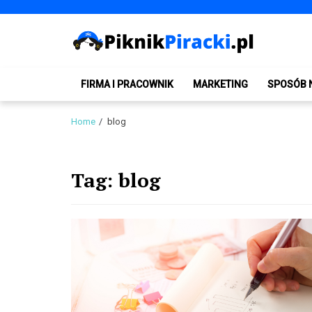
Skip
Skip
to
to
navigation
content
PiknikPiracki.pl
Portal o Finansach | Ciekawostki ze świata biznesu.
FIRMA I PRACOWNIK
MARKETING
SPOSÓB 
Home
blog
Tag:
blog